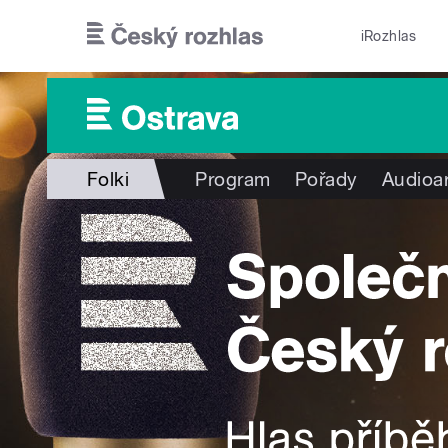
Přejít k hlavnímu obsahu
iRozhlas
Folki
Program
Pořady
Audioa