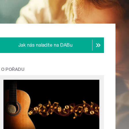
Jak nás naladíte na DABu
O POŘADU