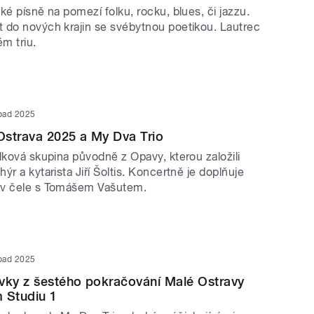
ké písně na pomezí folku, rocku, blues, či jazzu.
 do nových krajin se svébytnou poetikou. Lautrec
ém triu.
opad 2025
Ostrava 2025 a My Dva Trio
lková skupina původně z Opavy, kterou založili
ýr a kytarista Jiří Šoltis. Koncertně je doplňuje
 v čele s Tomášem Vašutem.
opad 2025
vky z šestého pokračování Malé Ostravy
 Studiu 1