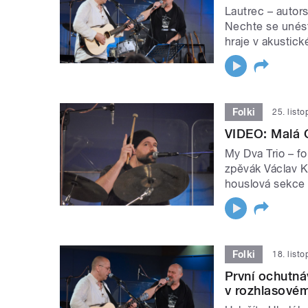
Lautrec – autors
Nechte se unést
hraje v akustick
Folki
25. list
VIDEO: Malá 
My Dva Trio – fo
zpěvák Václav Kh
houslová sekce
Folki
18. list
První ochutná
v rozhlasovém