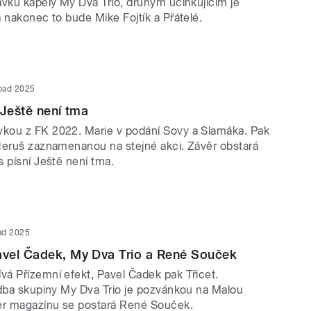
avku kapely My Dva Trio, druhým účinkujícím je
 nakonec to bude Mike Fojtík a Přátelé.
opad 2025
 Ještě není tma
kou z FK 2022. Marie v podání Sovy a Slamáka. Pak
Neruš zaznamenanou na stejné akci. Závěr obstará
 písní Ještě není tma.
pad 2025
vel Čadek, My Dva Trio a René Souček
á Přízemní efekt, Pavel Čadek pak Třicet.
adba skupiny My Dva Trio je pozvánkou na Malou
ěr magazínu se postará René Souček.