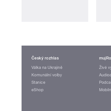
Český rozhlas
mujRo
Válka na Ukrajině
Živé v
Komunální volby
Audioa
Stanice
Podca
eShop
Mobiln