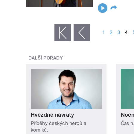
STRÁNKY
1
2
3
4
« první
‹ předchozí
DALŠÍ POŘADY
Hvězdné návraty
Noční
Příběhy českých herců a
Čas n
komiků.