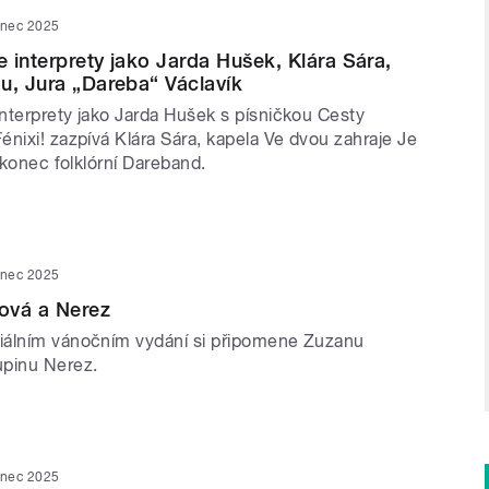
inec 2025
 interprety jako Jarda Hušek, Klára Sára,
u, Jura „Dareba“ Václavík
nterprety jako Jarda Hušek s písničkou Cesty
nixi! zazpívá Klára Sára, kapela Ve dvou zahraje Je
a konec folklórní Dareband.
inec 2025
ová a Nerez
iálním vánočním vydání si připomene Zuzanu
upinu Nerez.
inec 2025