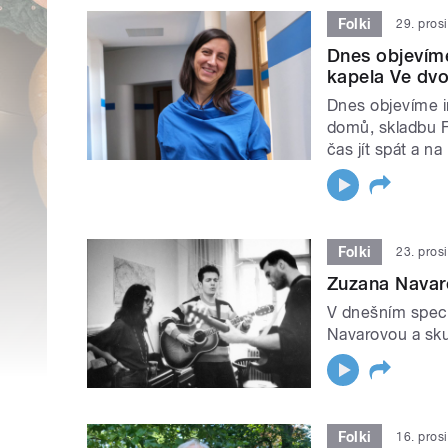
Folki
29. pros
Dnes objevíme
kapela Ve dvo
Dnes objevíme i
domů, skladbu Fé
čas jít spát a n
Folki
23. pros
Zuzana Navar
V dnešním spec
Navarovou a sk
Folki
16. pros