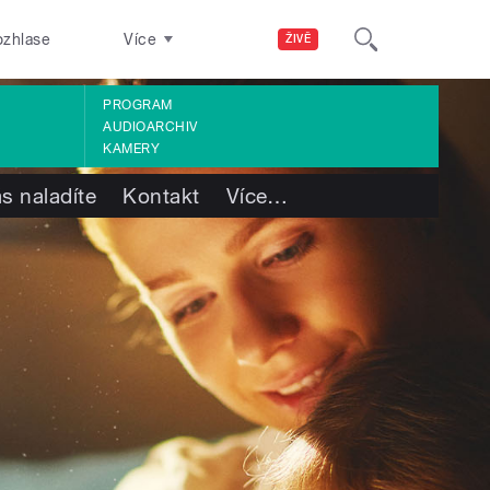
ozhlase
Více
ŽIVĚ
PROGRAM
AUDIOARCHIV
KAMERY
s naladíte
Kontakt
Více
…