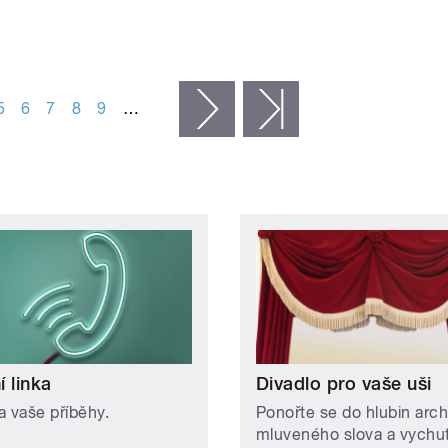
5
6
7
8
9
…
následující ›
poslední »
 linka
Divadlo pro vaše uši
a vaše příběhy.
Ponořte se do hlubin arch
mluveného slova a vychut