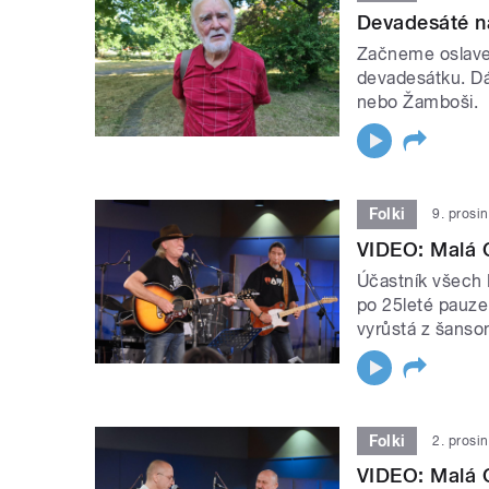
Devadesáté n
Začneme oslaven
devadesátku. Dá
nebo Žamboši.
Folki
9. prosi
VIDEO: Malá O
Účastník všech 
po 25leté pauze.
vyrůstá z šanson
Folki
2. prosi
VIDEO: Malá O