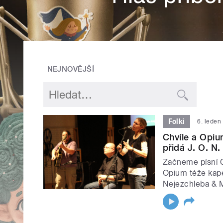
NEJNOVĚJŠÍ
Folki
6. leden
Chvíle a Opiu
přidá J. O. N.
Začneme písní C
Opium téže kapel
Nejezchleba & M