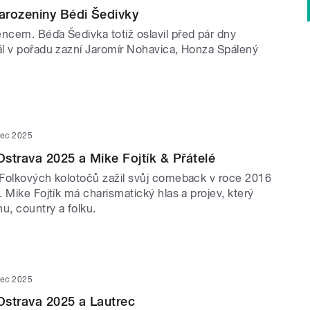
arozeniny Bédi Šedivky
cem. Béďa Šedivka totiž oslavil před pár dny
l v pořadu zazní Jaromír Nohavica, Honza Spálený
nec 2025
strava 2025 a Mike Fojtík & Přátelé
Folkových kolotočů zažil svůj comeback v roce 2016
 Mike Fojtík má charismatický hlas a projev, který
u, country a folku.
nec 2025
strava 2025 a Lautrec