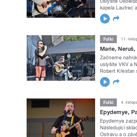
Uslyšíte Ukoléb
kapela Lautrec a
Folki
11. list
Marie, Neruš,
Začneme nahráv
uslyšíte VKV a 
Robert Křesťan s
Folki
4. listo
Epydemye, Pa
Epydemye zazpív
Následující skl
Ostravu a o záv