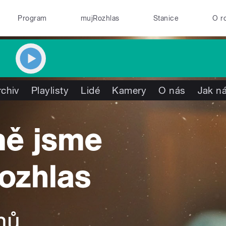
Program
mujRozhlas
Stanice
O r
rchiv
Playlisty
Lidé
Kamery
O nás
Jak ná