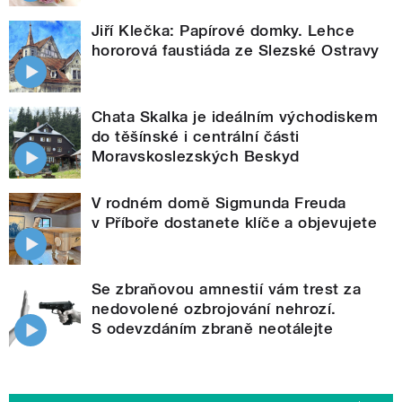
Jiří Klečka: Papírové domky. Lehce
hororová faustiáda ze Slezské Ostravy
Chata Skalka je ideálním východiskem
do těšínské i centrální části
Moravskoslezských Beskyd
V rodném domě Sigmunda Freuda
v Příboře dostanete klíče a objevujete
Se zbraňovou amnestií vám trest za
nedovolené ozbrojování nehrozí.
S odevzdáním zbraně neotálejte