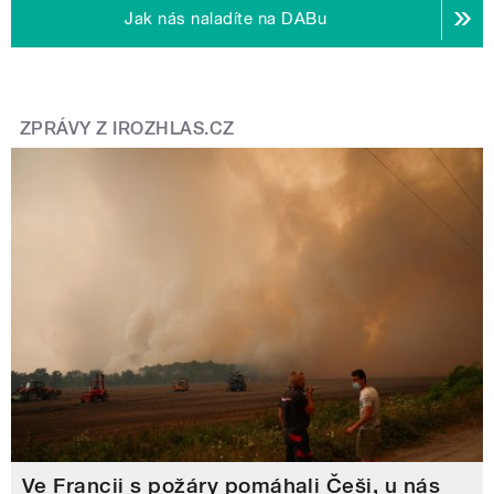
Jak nás naladíte na DABu
ZPRÁVY Z IROZHLAS.CZ
Ve Francii s požáry pomáhali Češi, u nás