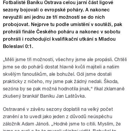
Fotbalisté Baníku Ostrava celou jarní část ligové
sezony bojovali o evropské poháry. A nakonec
nevyužili ani jednu ze tří možností se do nich
probojovat. Nejprve tu podle umístění v soutěži, pak
prohráli finále Českého poháru a nakonec v sobotu
prohráli i rozhodující kvalifikační utkání s Mladou
Boleslaví 0:1.
„Měli jsme tři možnosti, všechny jsme ale propásli. Chtěli
jsme se do pohárů dostat hlavně kvůli majiteli a našim
skvělým fanouškům, ale bohužel. Gól jsme dostali
prakticky z ničeho, my jsme pak žádný nedali. Škoda,
sezóna by se pak možná hodnotila jinak,“ říkal zklamaně
zkušený brankář Baníku Jan Laštůvka.
Ostravané v závěru sezony doplatili na velký počet
zranění a to uvedl jako jeden z důvodů neúspěchu
záložník Adam Jánoš. „Hodně jsme to cítili. Myslím, že