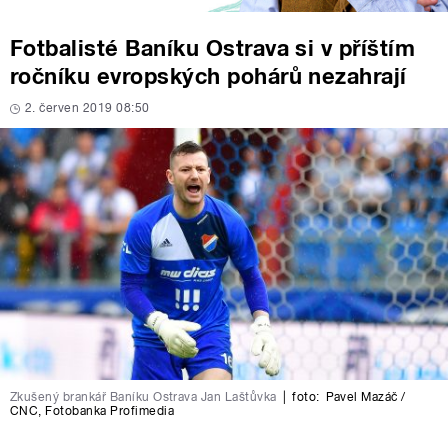
Fotbalisté Baníku Ostrava si v příštím
ročníku evropských pohárů nezahrají
2. červen 2019 08:50
Zkušený brankář Baníku Ostrava Jan Laštůvka
|
foto:
Pavel Mazáč /
CNC
,
Fotobanka Profimedia