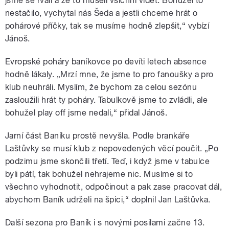
jsme se rvali a že to museli všichni vidět. Bohužel to
nestačilo, vychytal nás Šeda a jestli chceme hrát o
pohárové příčky, tak se musíme hodně zlepšit,“ vybízí
Jánoš.
Evropské poháry baníkovce po devíti letech absence
hodně lákaly. „Mrzí mne, že jsme to pro fanoušky a pro
klub neuhráli. Myslím, že bychom za celou sezónu
zasloužili hrát ty poháry. Tabulkově jsme to zvládli, ale
bohužel play off jsme nedali,“ přidal Jánoš.
Jarní část Baníku prostě nevyšla. Podle brankáře
Laštůvky se musí klub z nepovedených věcí poučit. „Po
podzimu jsme skončili třetí. Teď, i když jsme v tabulce
byli pátí, tak bohužel nehrajeme nic. Musíme si to
všechno vyhodnotit, odpočinout a pak zase pracovat dál,
abychom Baník udrželi na špici,“ doplnil Jan Laštůvka.
Další sezona pro Baník i s novými posilami začne 13.