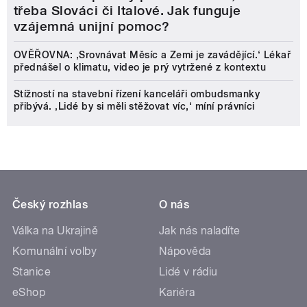
třeba Slováci či Italové. Jak funguje
vzájemná unijní pomoc?
OVĚŘOVNA: ‚Srovnávat Měsíc a Zemi je zavádějící.‘ Lékař
přednášel o klimatu, video je prý vytržené z kontextu
Stížností na stavební řízení kanceláři ombudsmanky
přibývá. ‚Lidé by si měli stěžovat víc,‘ míní právníci
Český rozhlas
O nás
Válka na Ukrajině
Jak nás naladíte
Komunální volby
Nápověda
Stanice
Lidé v rádiu
eShop
Kariéra