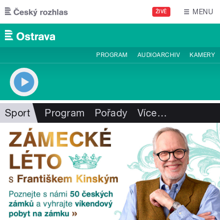
Přejít k hlavnímu obsahu
MENU
ŽIVĚ
PROGRAM
AUDIOARCHIV
KAMERY
Sport
Program
Pořady
Více
…