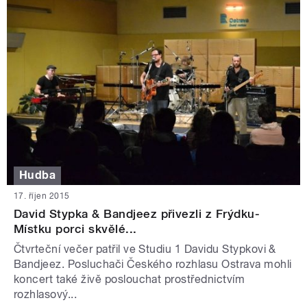
Hudba
17. říjen 2015
David Stypka & Bandjeez přivezli z Frýdku-
Místku porci skvělé...
Čtvrteční večer patřil ve Studiu 1 Davidu Stypkovi &
Bandjeez. Posluchači Českého rozhlasu Ostrava mohli
koncert také živě poslouchat prostřednictvím
rozhlasový...