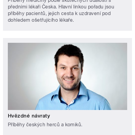
Příběhy medicíny podle skutečných událostí s
předními lékaři Česka. Hlavní linkou pořadu jsou
příběhy pacientů, jejich cesta k uzdravení pod
dohledem ošetřujícího lékaře.
Hvězdné návraty
Příběhy českých herců a komiků.