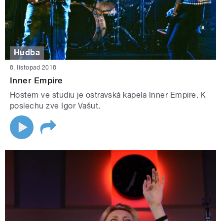
Hudba
8. listopad 2018
Inner Empire
Hostem ve studiu je ostravská kapela Inner Empire. K
poslechu zve Igor Vašut.