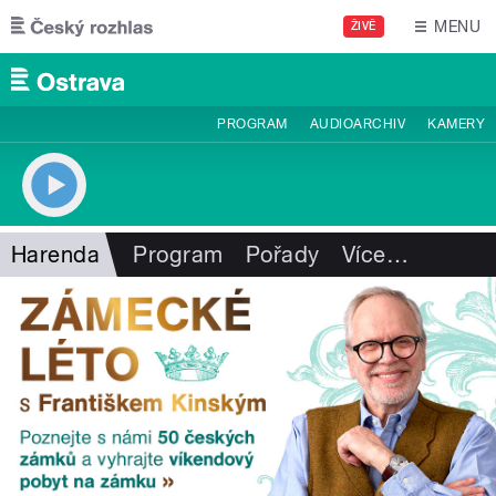
Přejít k hlavnímu obsahu
MENU
ŽIVĚ
PROGRAM
AUDIOARCHIV
KAMERY
Harenda
Program
Pořady
Více
…