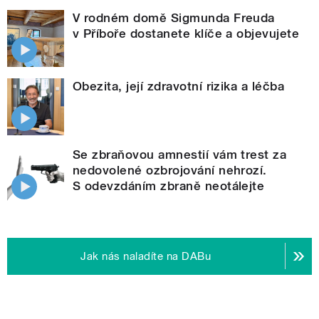
V rodném domě Sigmunda Freuda
v Příboře dostanete klíče a objevujete
Obezita, její zdravotní rizika a léčba
Se zbraňovou amnestií vám trest za
nedovolené ozbrojování nehrozí.
S odevzdáním zbraně neotálejte
Jak nás naladíte na DABu