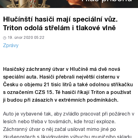
Hlučínští hasiči mají speciální vůz.
Triton odolá střelám i tlakové vlně
19. únor 2020 05:22
Zprávy
Hasičský záchranný útvar v Hlučíně má dvě nová
speciální auta. Hasiči přebrali největší cisternu v
Česku o objemu 21 tisíc litrů a také odolnou stříkačku
s označením CZS 15. Té hasiči říkají Triton a používat
ji budou při zásazích v extrémních podmínkách.
Auto je vybavené tak, aby zvládlo pracovat při požárech v
lesích nebo třeba v továrnách, kde hrozí exploze.
Záchranný útvar o něj začal usilovat mimo jiné po
zkušenostech s likvidováním výbuchu muničního skladu