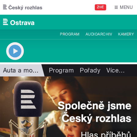
Přejít k hlavnímu obsahu
MENU
ŽIVĚ
PROGRAM
AUDIOARCHIV
KAMERY
Auta a motorismus
Program
Pořady
Více
…