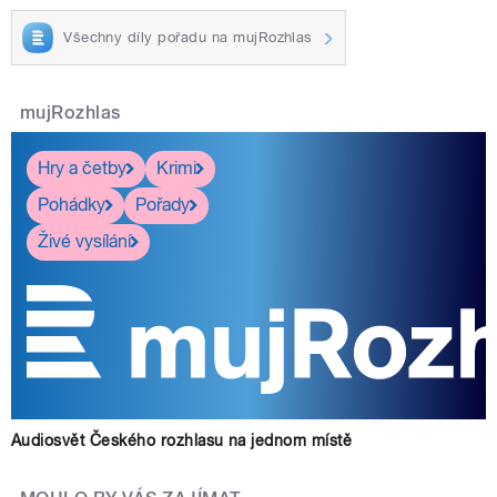
Všechny díly pořadu na mujRozhlas
mujRozhlas
Hry a četby
Krimi
Pohádky
Pořady
Živé vysílání
Audiosvět Českého rozhlasu na jednom místě