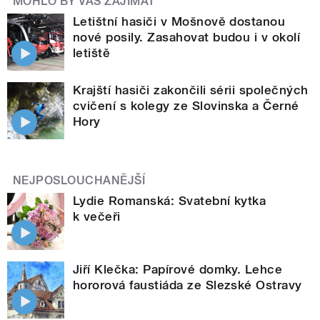
MOHLO BY VÁS ZAJÍMAT
Letištní hasiči v Mošnově dostanou
nové posily. Zasahovat budou i v okolí
letiště
Krajští hasiči zakončili sérii společných
cvičení s kolegy ze Slovinska a Černé
Hory
NEJPOSLOUCHANĚJŠÍ
Lydie Romanská: Svatební kytka
k večeři
Jiří Klečka: Papírové domky. Lehce
hororová faustiáda ze Slezské Ostravy