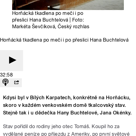
Horňácká tkadlena po meči i po
přeslici Hana Buchtelová | Foto:
Markéta Ševčíková, Český rozhlas
Horňácká tkadlena po meči i po přeslici Hana Buchtelová
32:58
Kdysi byl v Bílých Karpatech, konkrétně na Horňácku,
skoro v každém venkovském domě tkalcovský stav.
Stejně tak i u dědečka Hany Buchtelové, Jana Okénky.
Stav pořídil do rodiny jeho otec Tomáš. Koupil ho za
vydělané peníze po příjezdu z Ameriky, po první světové