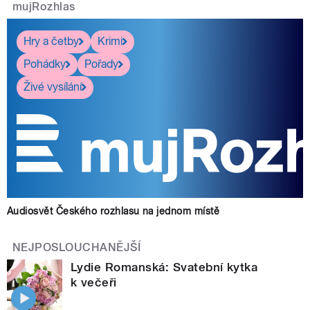
mujRozhlas
Hry a četby
Krimi
Pohádky
Pořady
Živé vysílání
Audiosvět Českého rozhlasu na jednom místě
NEJPOSLOUCHANĚJŠÍ
Lydie Romanská: Svatební kytka
k večeři