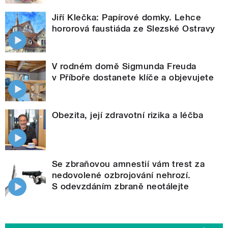
Jiří Klečka: Papírové domky. Lehce
hororová faustiáda ze Slezské Ostravy
V rodném domě Sigmunda Freuda
v Příboře dostanete klíče a objevujete
Obezita, její zdravotní rizika a léčba
Se zbraňovou amnestií vám trest za
nedovolené ozbrojování nehrozí.
S odevzdáním zbraně neotálejte