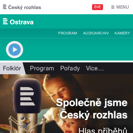
Přejít k hlavnímu obsahu
MENU
ŽIVĚ
PROGRAM
AUDIOARCHIV
KAMERY
Folklór
Program
Pořady
Více
…