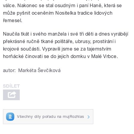
válce. Nakonec se stal osudným i paní Haně, která se
může pyšnit oceněním Nositelka tradice lidových
řemesel.
Naučila tkát i svého manžela i své tři děti a dnes vyrábějí
překrásné ručně tkané polštáře, ubrusy, prostírání i
krojové součásti. Vypravili jsme se za tajemstvím
horňácké činovati se do jejich domku v Malé Vrbce.
autor:
Markéta Ševčíková
Všechny díly pořadu na mujRozhlas