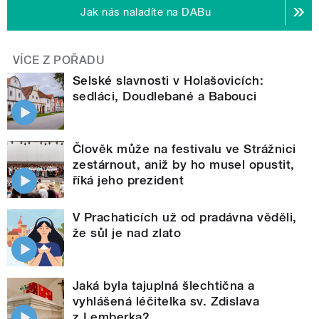
Jak nás naladíte na DABu
VÍCE Z POŘADU
Selské slavnosti v Holašovicích:
sedláci, Doudlebané a Babouci
Člověk může na festivalu ve Strážnici
zestárnout, aniž by ho musel opustit,
říká jeho prezident
V Prachaticích už od pradávna věděli,
že sůl je nad zlato
Jaká byla tajuplná šlechtična a
vyhlášená léčitelka sv. Zdislava
z Lemberka?