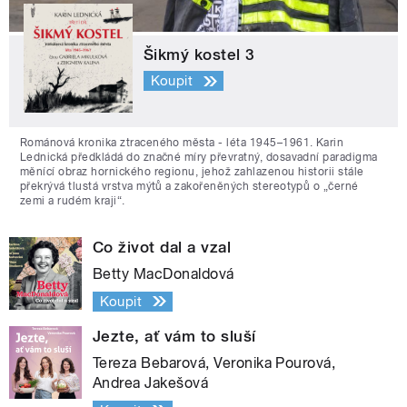
Šikmý kostel 3
Koupit
Románová kronika ztraceného města - léta 1945–1961. Karin
Lednická předkládá do značné míry převratný, dosavadní paradigma
měnící obraz hornického regionu, jehož zahlazenou historii stále
překrývá tlustá vrstva mýtů a zakořeněných stereotypů o „černé
zemi a rudém kraji“.
Co život dal a vzal
Betty MacDonaldová
Koupit
Jezte, ať vám to sluší
Tereza Bebarová, Veronika Pourová,
Andrea Jakešová