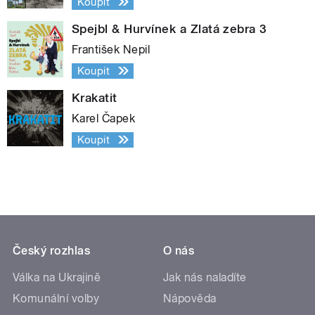
Koupit
Spejbl & Hurvínek a Zlatá zebra 3
František Nepil
Koupit
Krakatit
Karel Čapek
Koupit
Český rozhlas
O nás
Válka na Ukrajině
Jak nás naladíte
Komunální volby
Nápověda