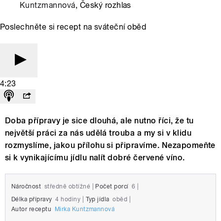
Kuntzmannová
, Český rozhlas
Poslechněte si recept na sváteční oběd
4:23
Doba přípravy je sice dlouhá, ale nutno říci, že tu
největší práci za nás udělá trouba a my si v klidu
rozmyslíme, jakou přílohu si připravíme. Nezapomeňte
si k vynikajícímu jídlu nalít dobré červené víno.
Náročnost
středně obtížné
|
Počet porcí
6
|
Délka přípravy
4 hodiny
|
Typ jídla
oběd
|
Autor receptu
Mirka Kuntzmannová