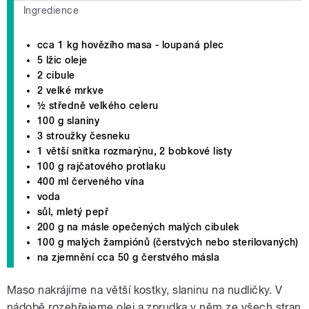
Ingredience
cca 1 kg hovězího masa - loupaná plec
5 lžic oleje
2 cibule
2 velké mrkve
½ středně velkého celeru
100 g slaniny
3 stroužky česneku
1 větší snítka rozmarýnu, 2 bobkové listy
100 g rajčatového protlaku
400 ml červeného vína
voda
sůl, mletý pepř
200 g na másle opečených malých cibulek
100 g malých žampiónů (čerstvých nebo sterilovaných)
na zjemnění cca 50 g čerstvého másla
Maso nakrájíme na větší kostky, slaninu na nudličky. V
nádobě rozehřejeme olej a zprudka v něm ze všech stran