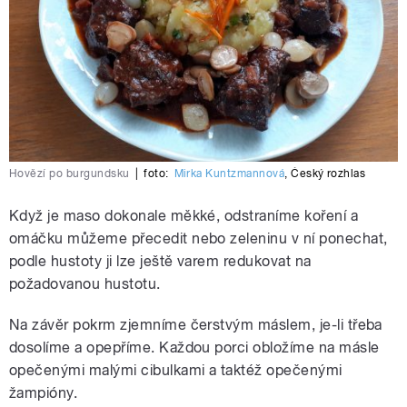
Hovězí po burgundsku
|
foto:
Mirka Kuntzmannová
,
Český rozhlas
Když je maso dokonale měkké, odstraníme koření a
omáčku můžeme přecedit nebo zeleninu v ní ponechat,
podle hustoty ji lze ještě varem redukovat na
požadovanou hustotu.
Na závěr pokrm zjemníme čerstvým máslem, je-li třeba
dosolíme a opepříme. Každou porci obložíme na másle
opečenými malými cibulkami a taktéž opečenými
žampióny.