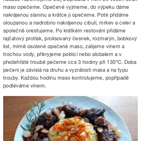
maso opečeme. Opečené vyjmeme, do výpeku dáme
nakrájenou slaninu a krátce ji opečeme. Poté přidáme
oloupanou a nadrobno nakrájenou cibuli, mrkev a celer a
společně orestujeme. Po krátkém restování přidáme
rajčatový protlak, prolisovaný česnek, rozmarýn, bobkový
list, mírně osolené opečené maso, zalijeme vínem a
trochou vody, přikryjeme poklicí nebo alobalem a v
předehřáté troubě pečeme cca 3 hodiny při 130°C. Doba
pečení je závislá na druhu a vyzrálosti masa a na typu
trouby. Každou hodinu maso kontrolujeme, popřípadě
podléváme vínem.