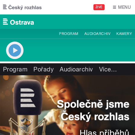
Přejít k hlavnímu obsahu
MENU
ŽIVĚ
PROGRAM
AUDIOARCHIV
KAMERY
Program
Pořady
Audioarchiv
Více
…