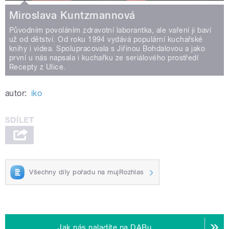
Miroslava Kuntzmannová
Původním povoláním zdravotní laborantka, ale vaření ji baví
už od dětství. Od roku 1994 vydává populární kuchařské
knihy i videa. Spolupracovala s Jiřinou Bohdalovou a jako
první u nás napsala i kuchařku ze seriálového prostředí
Recepty z Ulice.
autor:
iko
Všechny díly pořadu na mujRozhlas
Jak nás naladíte na DABu