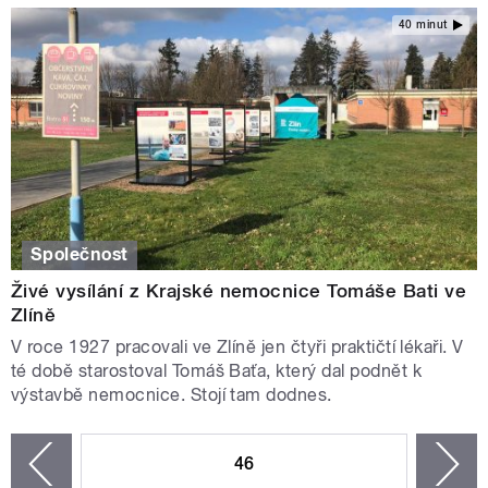
40 minut
Společnost
Živé vysílání z Krajské nemocnice Tomáše Bati ve
Zlíně
V roce 1927 pracovali ve Zlíně jen čtyři praktičtí lékaři. V
té době starostoval Tomáš Baťa, který dal podnět k
výstavbě nemocnice. Stojí tam dodnes.
STRÁNKY
46
n
zí