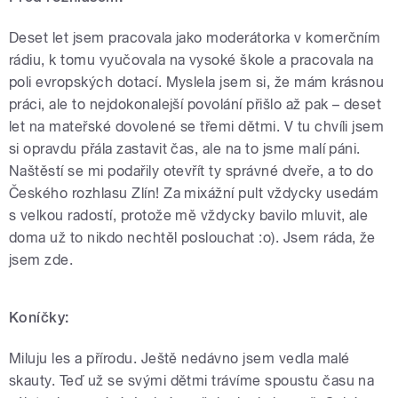
Deset let jsem pracovala jako moderátorka v komerčním
rádiu, k tomu vyučovala na vysoké škole a pracovala na
poli evropských dotací. Myslela jsem si, že mám krásnou
práci, ale to nejdokonalejší povolání přišlo až pak – deset
let na mateřské dovolené se třemi dětmi. V tu chvíli jsem
si opravdu přála zastavit čas, ale na to jsme malí páni.
Naštěstí se mi podařily otevřít ty správné dveře, a to do
Českého rozhlasu Zlín! Za mixážní pult vždycky usedám
s velkou radostí, protože mě vždycky bavilo mluvit, ale
doma už to nikdo nechtěl poslouchat :o)
. Jsem ráda, že
jsem zde.
Koníčky:
Miluju les a přírodu. Ještě nedávno jsem vedla malé
skauty. Teď už se svými dětmi trávíme spoustu času na