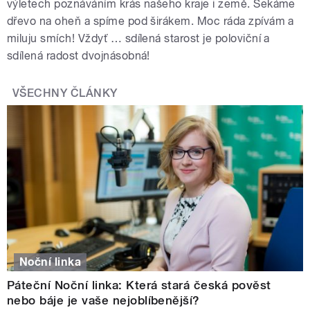
výletech poznáváním krás našeho kraje i země. Sekáme
dřevo na oheň a spíme pod širákem. Moc ráda zpívám a
miluju smích! Vždyť … sdílená starost je poloviční a
sdílená radost dvojnásobná!
VŠECHNY ČLÁNKY
Noční linka
Páteční Noční linka: Která stará česká pověst
nebo báje je vaše nejoblíbenější?