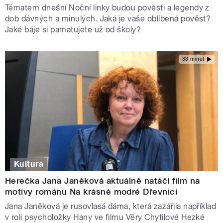
Tématem dnešní Noční linky budou pověsti a legendy z
dob dávných a minulých. Jaká je vaše oblíbená pověst?
Jaké báje si pamatujete už od školy?
33 minut
Kultura
Herečka Jana Janěková aktuálně natáčí film na
motivy románu Na krásné modré Dřevnici
Jana Janěková je rusovlasá dáma, která zazářila například
v roli psycholožky Hany ve filmu Věry Chytilové Hezké