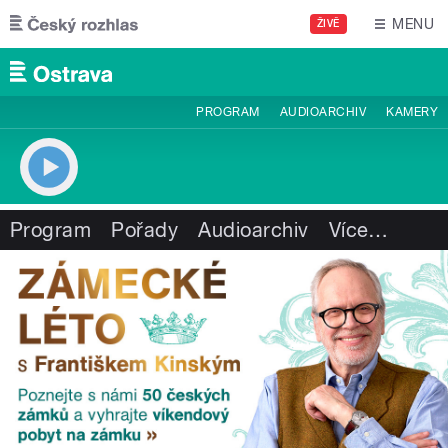
Přejít k hlavnímu obsahu
MENU
ŽIVĚ
PROGRAM
AUDIOARCHIV
KAMERY
Program
Pořady
Audioarchiv
Více
…