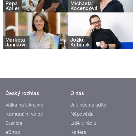
Pepa
Michaela
Koller
Kočendová
Markéta
Jožka
Janíková
Kubáník
Český rozhlas
O nás
Válka na Ukrajině
Jak nás naladíte
Komunální volby
Nápověda
Stanice
Lidé v rádiu
eShop
Kariéra