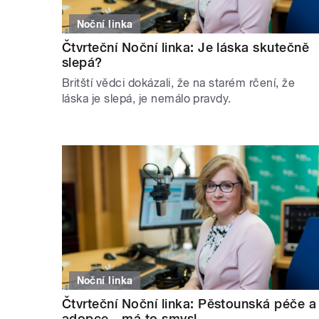
Noční linka
Čtvrteční Noční linka: Je láska skutečně
slepá?
Britští vědci dokázali, že na starém rčení, že
láska je slepá, je nemálo pravdy.
Noční linka
Čtvrteční Noční linka: Pěstounská péče a
adopce - má to smysl