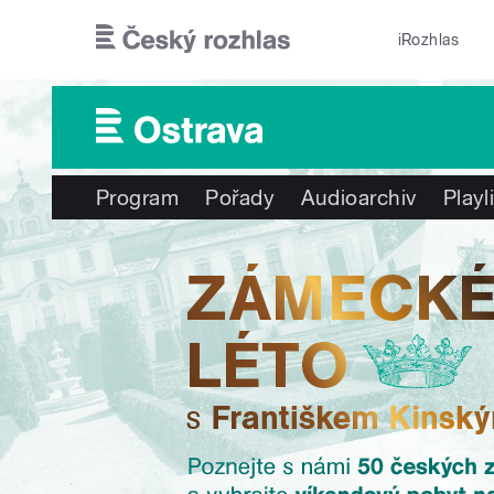
Přejít k hlavnímu obsahu
iRozhlas
Program
Pořady
Audioarchiv
Playl