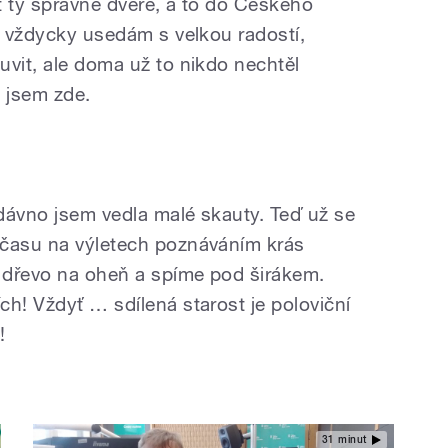
ít ty správné dveře, a to do Českého
t vždycky usedám s velkou radostí,
uvit, ale doma už to nikdo nechtěl
e jsem zde.
edávno jsem vedla malé skauty. Teď už se
 času na výletech poznáváním krás
 dřevo na oheň a spíme pod širákem.
h! Vždyť … sdílená starost je poloviční
á!
31 minut