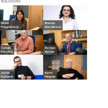
KOLEGOVÉ
Silvie
Blanka
Pospíšilová
Marťáková
Tomáš
Roman
Perutka
Verner
Jožka
Karel
Kubáník
Hegner