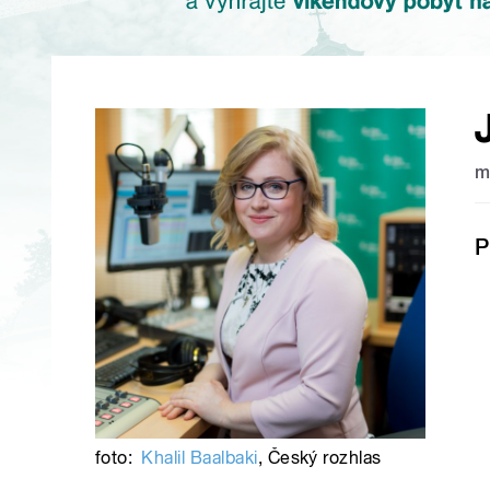
m
P
foto:
Khalil Baalbaki
,
Český rozhlas