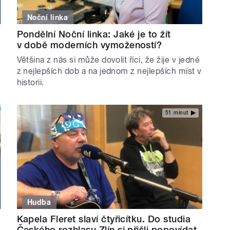
Noční linka
Pondělní Noční linka: Jaké je to žít
v době moderních vymožeností?
Většina z nás si může dovolit říci, že žije v jedné
z nejlepších dob a na jednom z nejlepších míst v
historii.
51 minut
Hudba
Kapela Fleret slaví čtyřicítku. Do studia
Českého rozhlasu Zlín si přišli popovídat