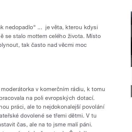
ak nedopadlo“ ... je věta, kterou kdysi
mě se stalo mottem celého života. Místo
plynout, tak často nad věcmi moc
o moderátorka v komerčním rádiu, k tomu
pracovala na poli evropských dotací.
ou práci, ale to nejdokonalejší povolání
mateřské dovolené se třemi dětmi. V tu
astavit čas, ale na to jsme malí páni.