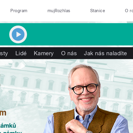
Program
mujRozhlas
Stanice
O r
isty
Lidé
Kamery
O nás
Jak nás naladíte