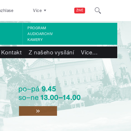
ozhlase
Více
ŽIVĚ
PROGRAM
AUDIOARCHIV
KAMERY
Kontakt
Z našeho vysílání
Více
…