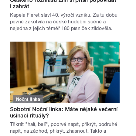
i zahrát
Kapela Fleret slaví 40. výročí vzniku. Za tu dobu
pevně zakotvila na české hudební scéně a
nejedna z jejich téměř 180 písniček zlidověla.
Noční linka
Sobotní Noční linka: Máte nějaké večerní
usínací rituály?
Třikrát "halí, belí", poprvé napít, přikrýt, podruhé
napít, na záchod, přikrýt, zhasnout. Takto a