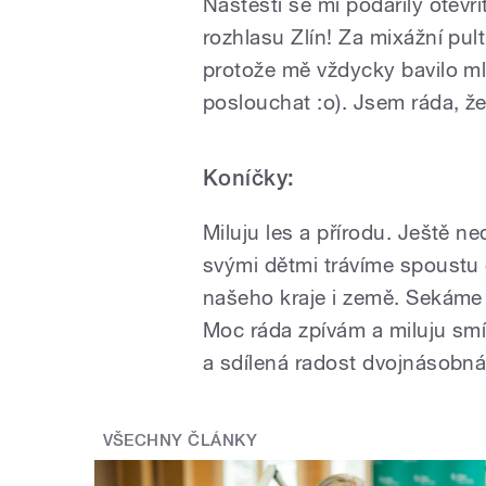
Naštěstí se mi podařily otevř
rozhlasu Zlín! Za mixážní pul
protože mě vždycky bavilo ml
poslouchat :o)
. Jsem ráda, ž
Koníčky:
Miluju les a přírodu. Ještě n
svými dětmi trávíme spoustu
našeho kraje i země. Sekáme
Moc ráda zpívám a miluju smíc
a sdílená radost dvojnásobn
VŠECHNY ČLÁNKY