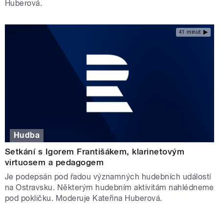
Huberová.
41 minut
Hudba
Setkání s Igorem Františákem, klarinetovým
virtuosem a pedagogem
Je podepsán pod řadou významných hudebních událostí
na Ostravsku. Některým hudebním aktivitám nahlédneme
pod pokličku. Moderuje Kateřina Huberová.