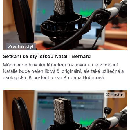
Životní styl
Setkání se stylistkou Natalií Bernard
Móda bude hlavním tématem rozhovoru, ale v podání
Natalie bude nejen líbivá či originální, ale také užitečná a
ekologická. K poslechu zve Kateřina Huberová.
37 minut