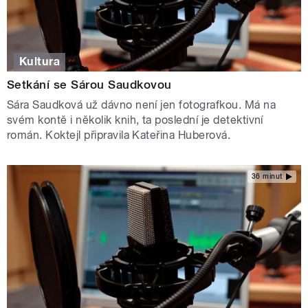
Kultura
Setkání se Sárou Saudkovou
Sára Saudková už dávno není jen fotografkou. Má na
svém kontě i několik knih, ta poslední je detektivní
román. Koktejl připravila Kateřina Huberová.
36 minut