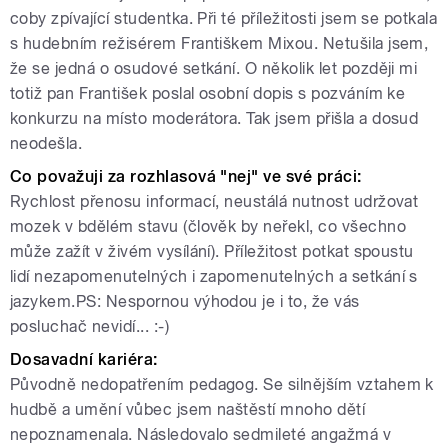
coby zpívající studentka. Při té příležitosti jsem se potkala
s hudebním režisérem Františkem Mixou. Netušila jsem,
že se jedná o osudové setkání. O několik let později mi
totiž pan František poslal osobní dopis s pozváním ke
konkurzu na místo moderátora. Tak jsem přišla a dosud
neodešla.
Co považuji za rozhlasová "nej" ve své práci:
Rychlost přenosu informací, neustálá nutnost udržovat
mozek v bdělém stavu (člověk by neřekl, co všechno
může zažít v živém vysílání). Příležitost potkat spoustu
lidí nezapomenutelných i zapomenutelných a setkání s
jazykem.PS: Nespornou výhodou je i to, že vás
posluchač nevidí... :-)
Dosavadní kariéra:
Původně nedopatřením pedagog. Se silnějším vztahem k
hudbě a umění vůbec jsem naštěstí mnoho dětí
nepoznamenala. Následovalo sedmileté angažmá v