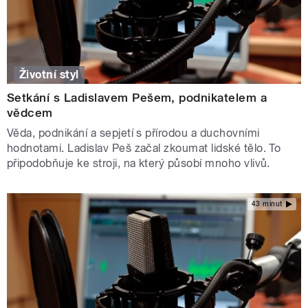
Životní styl
Setkání s Ladislavem Pešem, podnikatelem a
vědcem
Věda, podnikání a sepjetí s přírodou a duchovními
hodnotami. Ladislav Peš začal zkoumat lidské tělo. To
připodobňuje ke stroji, na který působí mnoho vlivů.
43 minut