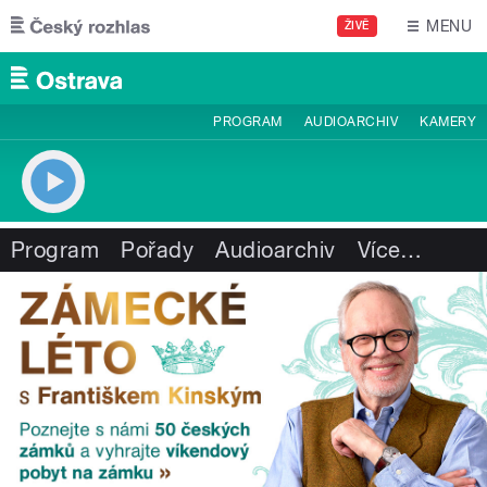
Přejít k hlavnímu obsahu
MENU
ŽIVĚ
PROGRAM
AUDIOARCHIV
KAMERY
Program
Pořady
Audioarchiv
Více
…