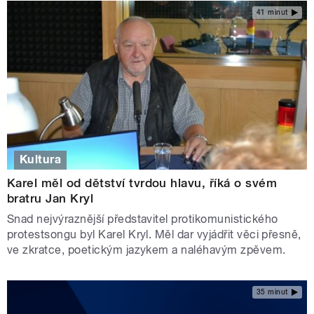
41 minut
Kultura
Karel měl od dětství tvrdou hlavu, říká o svém
bratru Jan Kryl
Snad nejvýraznější představitel protikomunistického
protestsongu byl Karel Kryl. Měl dar vyjádřit věci přesně,
ve zkratce, poetickým jazykem a naléhavým zpěvem.
35 minut