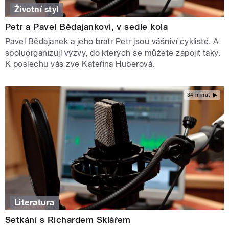
Životní styl
Petr a Pavel Bědajankovi, v sedle kola
Pavel Bědajanek a jeho bratr Petr jsou vášniví cyklisté. A
spoluorganizují výzvy, do kterých se můžete zapojit taky.
K poslechu vás zve Kateřina Huberová.
34 minut
Literatura
Setkání s Richardem Sklářem