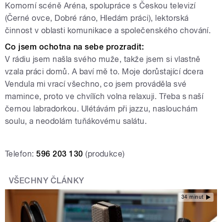
Komorní scéně Aréna, spolupráce s Českou televizí
(Černé ovce, Dobré ráno, Hledám práci), lektorská
činnost v oblasti komunikace a společenského chování.
Co jsem ochotna na sebe prozradit:
V rádiu jsem našla svého muže, takže jsem si vlastně
vzala práci domů. A baví mě to. Moje dorůstající dcera
Vendula mi vrací všechno, co jsem prováděla své
mamince, proto ve chvílích volna relaxuji. Třeba s naší
černou labradorkou. Ulétávám při jazzu, naslouchám
soulu, a neodolám tuňákovému salátu.
Telefon:
596 203 130
(produkce)
VŠECHNY ČLÁNKY
34 minut