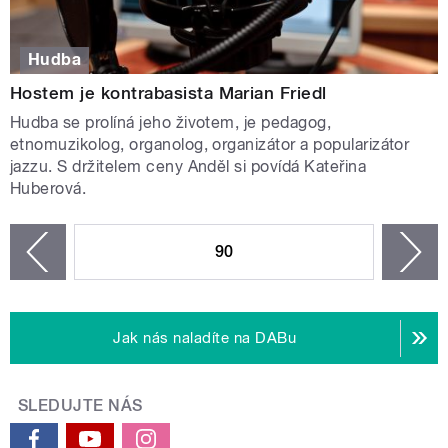
Hudba
Hostem je kontrabasista Marian Friedl
Hudba se prolíná jeho životem, je pedagog,
etnomuzikolog, organolog, organizátor a popularizátor
jazzu. S držitelem ceny Anděl si povídá Kateřina
Huberová.
STRÁNKY
90
n
zí
Jak nás naladíte na DABu
SLEDUJTE NÁS