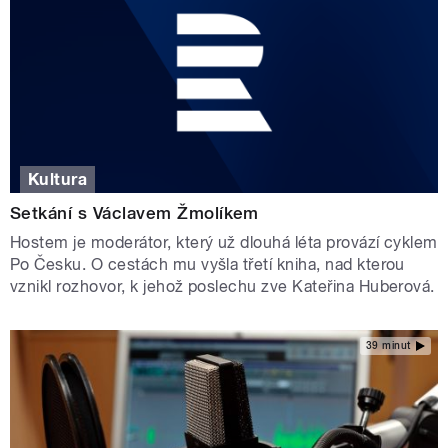
Kultura
Setkání s Václavem Žmolíkem
Hostem je moderátor, který už dlouhá léta provází cyklem
Po Česku. O cestách mu vyšla třetí kniha, nad kterou
vznikl rozhovor, k jehož poslechu zve Kateřina Huberová.
39 minut