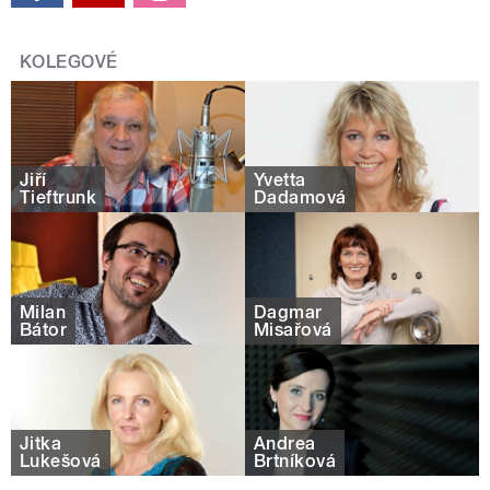
KOLEGOVÉ
Jiří
Yvetta
Tieftrunk
Dadamová
Milan
Dagmar
Bátor
Misařová
Jitka
Andrea
Lukešová
Brtníková