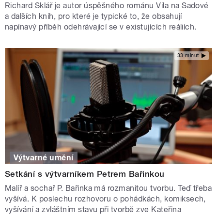
Richard Sklář je autor úspěšného románu Vila na Sadové
a dalších knih, pro které je typické to, že obsahují
napínavý příběh odehrávající se v existujících reáliích.
33 minut
Výtvarné umění
Setkání s výtvarníkem Petrem Bařinkou
Malíř a sochař P. Bařinka má rozmanitou tvorbu. Teď třeba
vyšívá. K poslechu rozhovoru o pohádkách, komiksech,
vyšívání a zvláštním stavu při tvorbě zve Kateřina