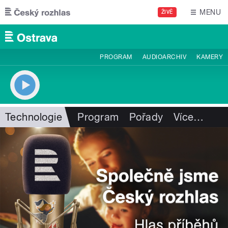
Přejít k hlavnímu obsahu
MENU
ŽIVĚ
PROGRAM
AUDIOARCHIV
KAMERY
Technologie
Program
Pořady
Více
…