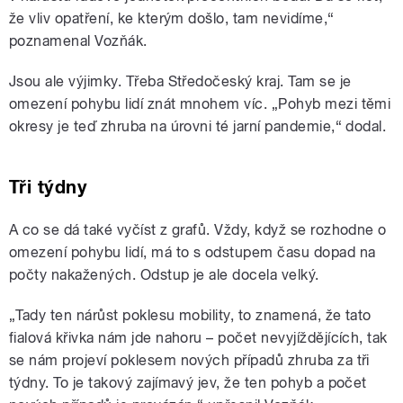
že vliv opatření, ke kterým došlo, tam nevidíme,“
poznamenal Vozňák.
Jsou ale výjimky. Třeba Středočeský kraj. Tam se je
omezení pohybu lidí znát mnohem víc. „Pohyb mezi těmi
okresy je teď zhruba na úrovni té jarní pandemie,“ dodal.
Tři týdny
A co se dá také vyčíst z grafů. Vždy, když se rozhodne o
omezení pohybu lidí, má to s odstupem času dopad na
počty nakažených. Odstup je ale docela velký.
„Tady ten nárůst poklesu mobility, to znamená, že tato
fialová křivka nám jde nahoru – počet nevyjíždějících, tak
se nám projeví poklesem nových případů zhruba za tři
týdny. To je takový zajímavý jev, že ten pohyb a počet