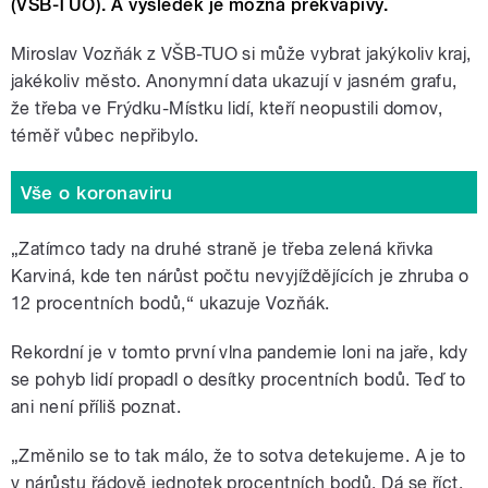
(VŠB-TUO). A výsledek je možná překvapivý.
Miroslav Vozňák z VŠB-TUO si může vybrat jakýkoliv kraj,
jakékoliv město. Anonymní data ukazují v jasném grafu,
že třeba ve Frýdku-Místku lidí, kteří neopustili domov,
téměř vůbec nepřibylo.
Vše o koronaviru
„Zatímco tady na druhé straně je třeba zelená křivka
Karviná, kde ten nárůst počtu nevyjíždějících je zhruba o
12 procentních bodů,“ ukazuje Vozňák.
Rekordní je v tomto první vlna pandemie loni na jaře, kdy
se pohyb lidí propadl o desítky procentních bodů. Teď to
ani není příliš poznat.
„Změnilo se to tak málo, že to sotva detekujeme. A je to
v nárůstu řádově jednotek procentních bodů. Dá se říct,