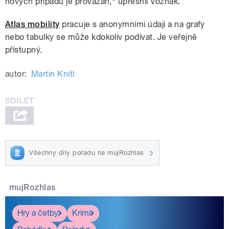
nových případů je provázán,“ upřesnil Vozňák.
Atlas mobility
pracuje s anonymními údaji a na grafy
nebo tabulky se může kdokoliv podívat. Je veřejně
přístupný.
autor:
Martin Knitl
Všechny díly pořadu na mujRozhlas
mujRozhlas
Hry a četby
Krimi