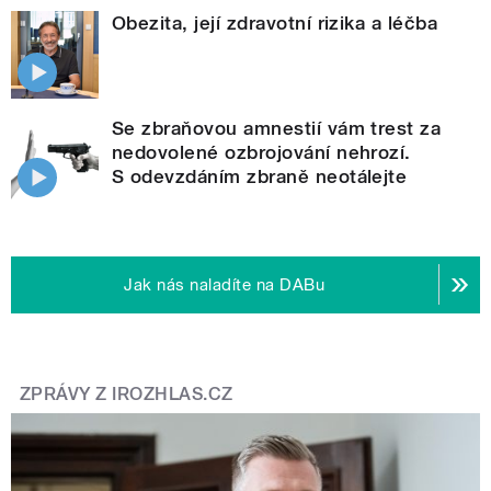
Obezita, její zdravotní rizika a léčba
Se zbraňovou amnestií vám trest za
nedovolené ozbrojování nehrozí.
S odevzdáním zbraně neotálejte
Jak nás naladíte na DABu
ZPRÁVY Z IROZHLAS.CZ