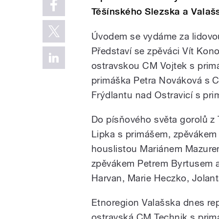
Těšínského Slezska a Valaš
Úvodem se vydáme za lidovou
Představí se zpěváci Vít Kon
ostravskou CM Vojtek s pri
primáška Petra Nováková s C
Frýdlantu nad Ostravicí s pr
Do písňového světa gorolů z
Lipka s primášem, zpěvákem 
houslistou Mariánem Mazure
zpěvákem Petrem Byrtusem a 
Harvan, Marie Heczko, Jolan
Etnoregion Valašska dnes re
ostravská CM Technik s prim