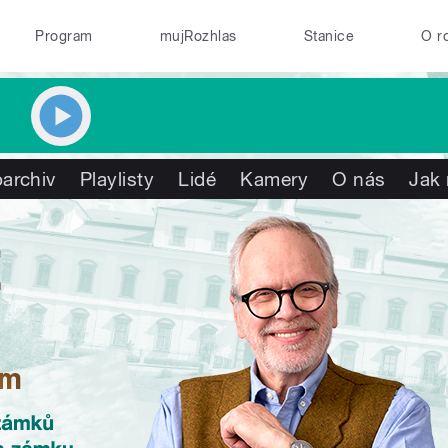
Program
mujRozhlas
Stanice
O r
archiv
Playlisty
Lidé
Kamery
O nás
Jak 