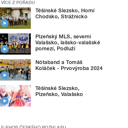
VÍCE Z POŘADU
Těšínské Slezsko, Horní
Chodsko, Strážnicko
Plzeňský MLS, severní
Valašsko, lašsko-valašské
pomezí, Podluží
Nótaband a Tomáš
Koláček - Prvovýroba 2024
Těšínské Slezsko,
Plzeňsko, Valašsko
E-SHOP ČESKÉHO ROZHLASU