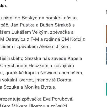
ska.
 písní do Beskyd na horské Lašsko.
opáč, Jan Pustka a Dušan Strakoš s
mášem Lukášem Velkým, zpěvačka a
M Ostravica z F-M a rodinná CM Kotci z
imášem i zpěvákem Alešem Jílkem.
 Těšínského Slezska nás zavede Kapela
Chrystianem Heczkem a zpívajícím
m, gorolská kapela Nowina s primášem,
vokální kvartet, jmenovitě Dorota
ta Sczuka a Monika Byrtus.
prezentuje zpěvačka Eva Porubová,
ášem Mirkem Hlostou a zpívající