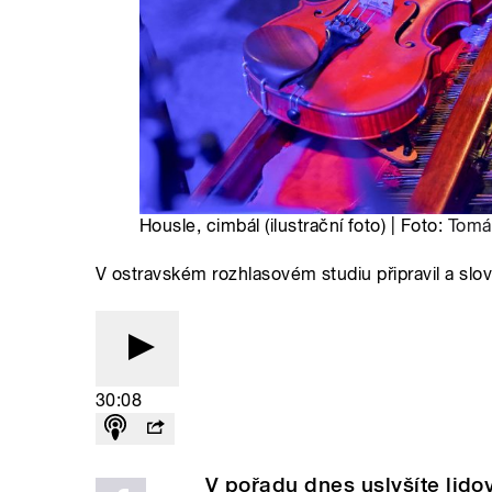
Housle, cimbál (ilustrační foto) | Foto:
Tomá
V ostravském rozhlasovém studiu připravil a slo
30:08
V pořadu dnes uslyšíte lido