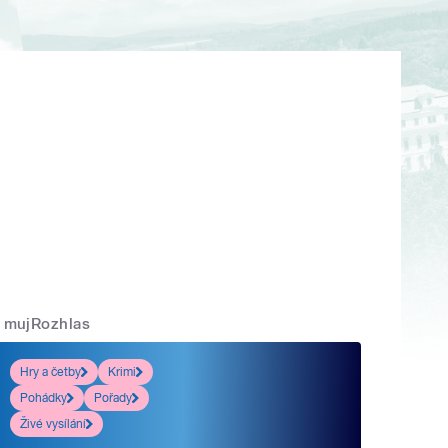
mujRozhlas
Hry a četby
Krimi
Pohádky
Pořady
Živé vysílání