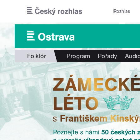
Přejít k hlavnímu obsahu
iRozhlas
Folklór
Program
Pořady
Audio