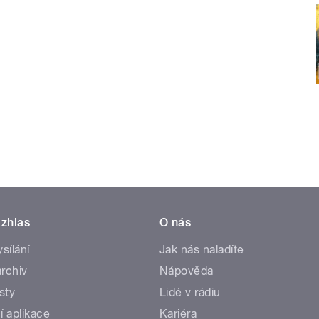
zhlas
O nás
ysílání
Jak nás naladíte
rchiv
Nápověda
sty
Lidé v rádiu
í aplikace
Kariéra