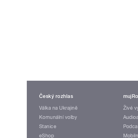
Český rozhlas
mujRo
Válka na Ukrajině
Živé v
Komunální volby
Audioa
Stanice
Podca
eShop
Mobiln