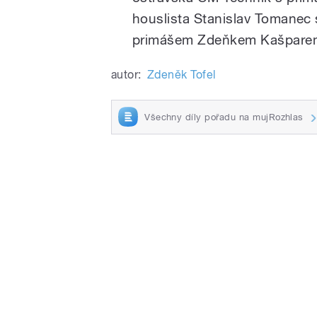
houslista Stanislav Tomanec
primášem Zdeňkem Kašpare
autor:
Zdeněk Tofel
Všechny díly pořadu na mujRozhlas