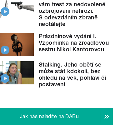
vám trest za nedovolené
ozbrojování nehrozí.
S odevzdáním zbraně
neotálejte
Prázdninové vydání I.
Vzpomínka na zrcadlovou
sestru Nikol Kantorovou
Stalking. Jeho obětí se
může stát kdokoli, bez
ohledu na věk, pohlaví či
postavení
Jak nás naladíte na DABu