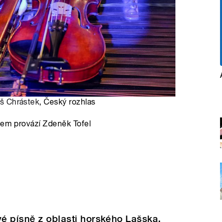
š Chrástek
, Český rozhlas
vem provází Zdeněk Tofel
vé písně z oblasti horského Lašska,