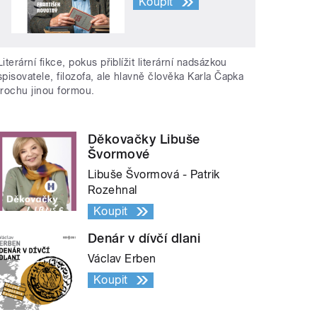
Koupit
Literární fikce, pokus přiblížit literární nadsázkou
spisovatele, filozofa, ale hlavně člověka Karla Čapka
trochu jinou formou.
Děkovačky Libuše
Švormové
Libuše Švormová - Patrik
Rozehnal
Koupit
Denár v dívčí dlani
Václav Erben
Koupit