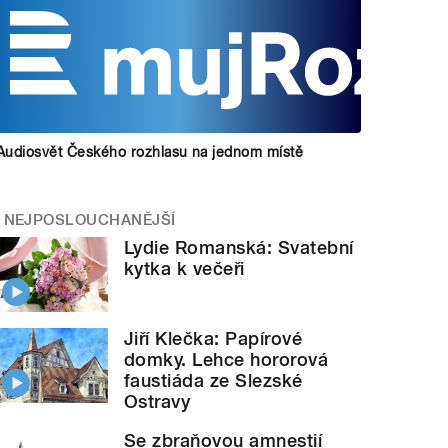
Audiosvět Českého rozhlasu na jednom místě
NEJPOSLOUCHANĚJŠÍ
Lydie Romanská: Svatební
kytka k večeři
Jiří Klečka: Papírové
domky. Lehce hororová
faustiáda ze Slezské
Ostravy
Se zbraňovou amnestií