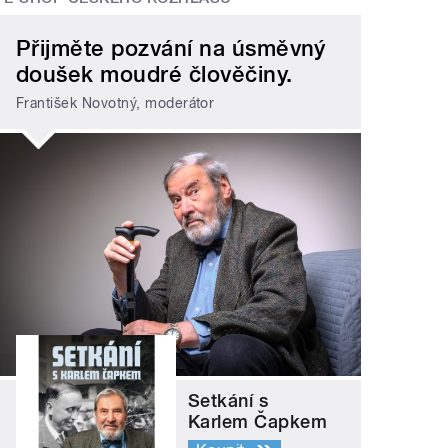
Přijměte pozvání na úsměvný
doušek moudré člověčiny.
František Novotný, moderátor
Setkání s
Karlem Čapkem