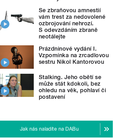
Se zbraňovou amnestií
vám trest za nedovolené
ozbrojování nehrozí.
S odevzdáním zbraně
neotálejte
Prázdninové vydání I.
Vzpomínka na zrcadlovou
sestru Nikol Kantorovou
Stalking. Jeho obětí se
může stát kdokoli, bez
ohledu na věk, pohlaví či
postavení
Jak nás naladíte na DABu