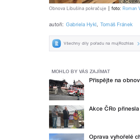
Obnova Libušína pokračuje
|
foto:
Roman 
autoři:
Gabriela Hykl
,
Tomáš Fránek
Všechny díly pořadu na mujRozhlas
MOHLO BY VÁS ZAJÍMAT
Přispějte na obnov
Akce ČRo přinesla 
Oprava vyhořelé ch