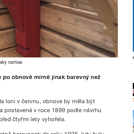
ský rozhlas
 po obnově mírně jinak barevný než
a loni v červnu, obnova by měla být
ka postavená v roce 1899 podle návrhu
řed čtyřmi lety vyhořela.
četně barevnosti do roku 1925, kdy byly