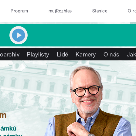
Program
mujRozhlas
Stanice
O r
oarchiv
Playlisty
Lidé
Kamery
O nás
Jak