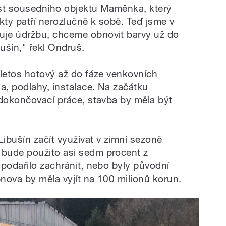
st sousedního objektu Maměnka, který
kty patří nerozlučně k sobě. Teď jsme v
je údržbu, chceme obnovit barvy už do
ušín," řekl Ondruš.
 letos hotový až do fáze venkovních
a, podlahy, instalace. Na začátku
 dokončovací práce, stavba by měla být
ibušín začít využívat v zimní sezoně
bude použito asi sedm procent z
 podařilo zachránit, nebo byly původní
bnova by měla vyjít na 100 milionů korun.