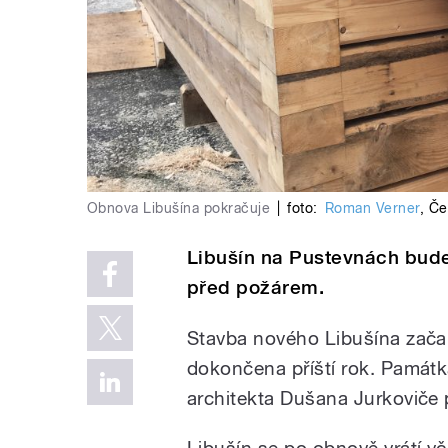
Obnova Libušína pokračuje
|
foto:
Roman Verner
,
Če
Libušín na Pustevnách bude
před požárem.
Stavba nového Libušína začal
dokončena příští rok. Památ
architekta Dušana Jurkoviče p
Libušín se po obnově vrátí v