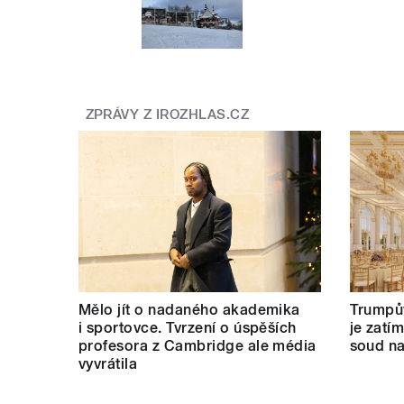
ZPRÁVY Z IROZHLAS.CZ
Mělo jít o nadaného akademika
Trumpův
i sportovce. Tvrzení o úspěších
je zatí
profesora z Cambridge ale média
soud na
vyvrátila