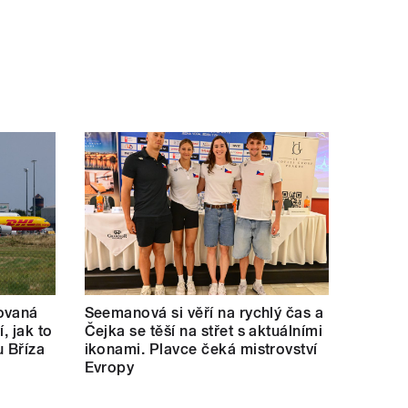
ovaná
Seemanová si věří na rychlý čas a
í, jak to
Čejka se těší na střet s aktuálními
u Bříza
ikonami. Plavce čeká mistrovství
Evropy