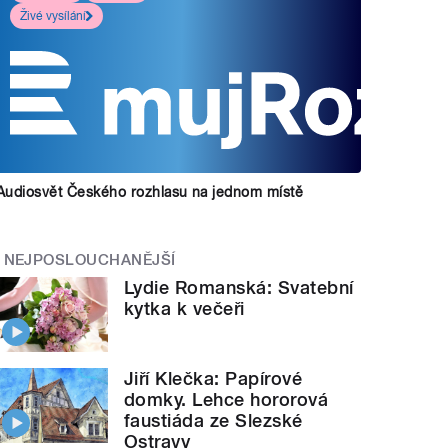
Živé vysílání
Audiosvět Českého rozhlasu na jednom místě
NEJPOSLOUCHANĚJŠÍ
Lydie Romanská: Svatební
kytka k večeři
Jiří Klečka: Papírové
domky. Lehce hororová
faustiáda ze Slezské
Ostravy