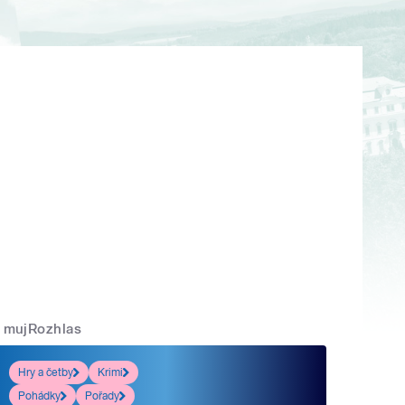
mujRozhlas
Hry a četby
Krimi
Pohádky
Pořady