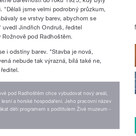
. "Dělali jsme velmi podrobný průzkum,
rabávaly se vrstvy barev, abychom se
" uvedl Jindřich Ondruš, ředitel
 v Rožnově pod Radhoštěm.
se i odstíny barev. "Stavba je nová,
vená nebude tak výrazná, bílá také ne,
ředitel.
ově pod Radhoštěm chce vybudovat nový areál,
, lesní a horské hospodaření. Jeho pracovní název
lákat děti programem s podtitulem Živé muzeum -