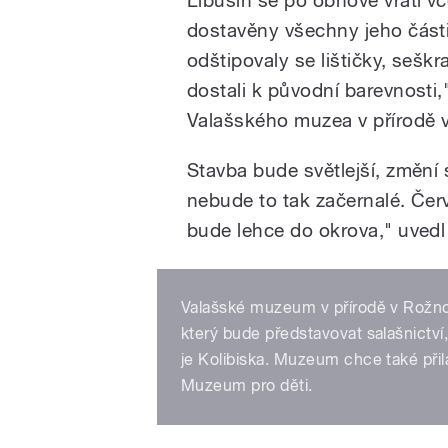
dostavěny všechny jeho části
odštipovaly se lištičky, sešk
dostali k původní barevnosti,
Valašského muzea v přírodě
Stavba bude světlejší, změní 
nebude to tak začernalé. Čer
bude lehce do okrova," uvedl 
Valašské muzeum v přírodě v Rožn
který bude představovat salašnictví
je Kolibiska. Muzeum chce také při
Muzeum pro děti.