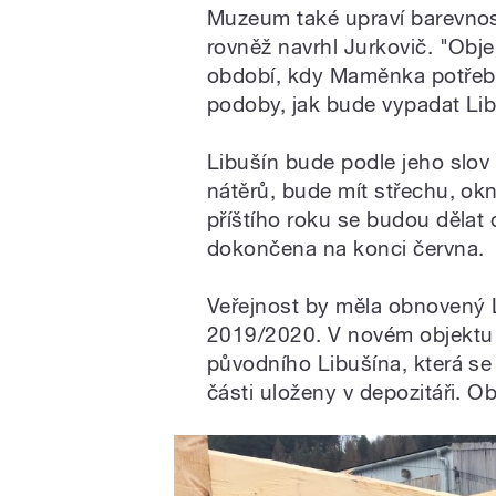
Muzeum také upraví barevno
rovněž navrhl Jurkovič. "Obje
období, kdy Maměnka potřebu
podoby, jak bude vypadat Lib
Libušín bude podle jeho slov
nátěrů, bude mít střechu, okn
příštího roku se budou dělat
dokončena na konci června.
Veřejnost by měla obnovený L
2019/2020. V novém objektu 
původního Libušína, která se
části uloženy v depozitáři. O