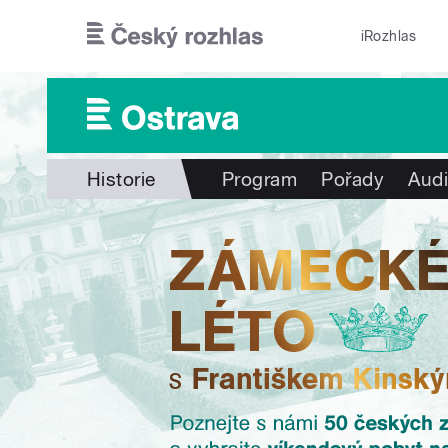
Přejít k hlavnímu obsahu
iRozhlas
Historie
Program
Pořady
Audi