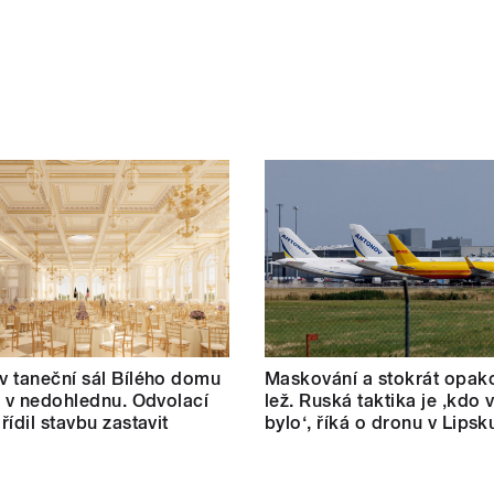
 taneční sál Bílého domu
Maskování a stokrát opak
m v nedohlednu. Odvolací
lež. Ruská taktika je ‚kdo v
řídil stavbu zastavit
bylo‘, říká o dronu v Lipsk