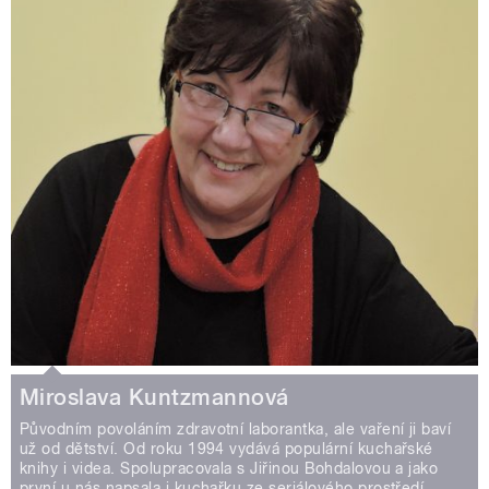
Miroslava Kuntzmannová
Původním povoláním zdravotní laborantka, ale vaření ji baví
už od dětství. Od roku 1994 vydává populární kuchařské
knihy i videa. Spolupracovala s Jiřinou Bohdalovou a jako
první u nás napsala i kuchařku ze seriálového prostředí