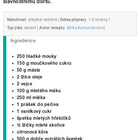
slavnostnímu dortu.
Náročnost
středně obtížné
|
Délka přípravy
1,5 hodiny
|
Typ jídla
dezert
|
Autor receptu
Mirka Kuntzmannová
Ingredience
250 hladké mouky
150 g moučkového cukru
50 g másla
2 lžíce oleje
2 vejce
100 g mletého máku
250 ml mléka
1 prášek do pečiva
1 vanilkový cukr
špetka mletých hřebíčků
½ lžičky mleté skořice
citronová kůra
500 g dobře vyzrálých švestek