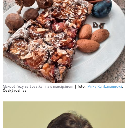
Makové řezy se švestkami a s marcipánem
|
foto:
Mirka Kuntzmannová
,
Český rozhlas