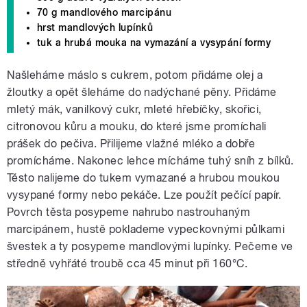
70 g mandlového marcipánu
hrst mandlových lupínků
tuk a hrubá mouka na vymazání a vysypání formy
Našleháme máslo s cukrem, potom přidáme olej a
žloutky a opět šleháme do nadýchané pěny. Přidáme
mletý mák, vanilkový cukr, mleté hřebíčky, skořici,
citronovou kůru a mouku, do které jsme promíchali
prášek do pečiva. Přilijeme vlažné mléko a dobře
promícháme. Nakonec lehce mícháme tuhý sníh z bílků.
Těsto nalijeme do tukem vymazané a hrubou moukou
vysypané formy nebo pekáče. Lze použít pečící papír.
Povrch těsta posypeme nahrubo nastrouhaným
marcipánem, hustě poklademe vypeckovnými půlkami
švestek a ty posypeme mandlovými lupínky. Pečeme ve
středně vyhřáté troubě cca 45 minut při 160°C.