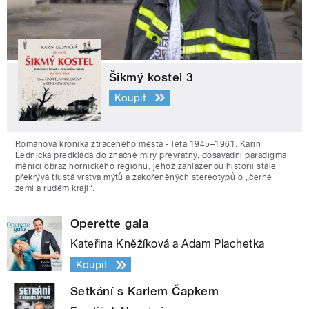
Šikmý kostel 3
Koupit
Románová kronika ztraceného města - léta 1945–1961. Karin
Lednická předkládá do značné míry převratný, dosavadní paradigma
měnící obraz hornického regionu, jehož zahlazenou historii stále
překrývá tlustá vrstva mýtů a zakořeněných stereotypů o „černé
zemi a rudém kraji“.
Operette gala
Kateřina Kněžíková a Adam Plachetka
Koupit
Setkání s Karlem Čapkem