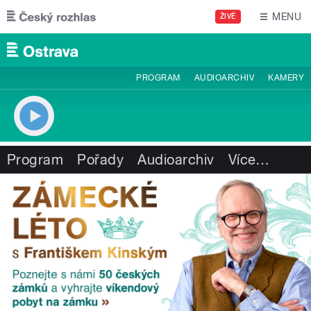
Přejít k hlavnímu obsahu
MENU
ŽIVĚ
PROGRAM
AUDIOARCHIV
KAMERY
Program
Pořady
Audioarchiv
Více
…