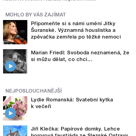
MOHLO BY VÁS ZAJÍMAT
Připomeňte si s námi umění Jitky
Šuranské. Významná houslistka a
zpěvačka zemřela po těžké nemoci
Marian Friedl: Svoboda neznamená, že
si můžu dělat, co chci...
NEJPOSLOUCHANĚJŠÍ
Lydie Romanská: Svatební kytka
k večeři
Jiří Klečka: Papírové domky. Lehce
hororová faustiáda ze Slezské Ostravy