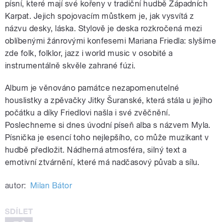
písní, které mají své kořeny v tradiční hudbě Západních
Karpat. Jejich spojovacím můstkem je, jak vysvítá z
názvu desky, láska. Stylově je deska rozkročená mezi
oblíbenými žánrovými konfesemi Mariana Friedla: slyšíme
zde folk, folklor, jazz i world music v osobité a
instrumentálně skvěle zahrané fúzi.
Album je věnováno památce nezapomenutelné
houslistky a zpěvačky Jitky Šuranské, která stála u jejího
počátku a díky Friedlovi našla i své zvěčnění.
Poslechneme si dnes úvodní píseň alba s názvem Myla.
Písnička je esencí toho nejlepšího, co může muzikant v
hudbě předložit. Nádherná atmosféra, silný text a
emotivní ztvárnění, které má nadčasový půvab a sílu.
autor:
Milan Bátor