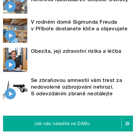
V rodném domě Sigmunda Freuda
v Příboře dostanete klíče a objevujete
Obezita, její zdravotní rizika a léčba
Se zbraňovou amnestií vám trest za
nedovolené ozbrojování nehrozí.
S odevzdáním zbraně neotálejte
Jak nás naladíte na DABu