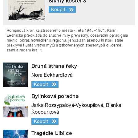
Šikmý kostel 3
Koupit
Románová kronika ztraceného města - léta 1945–1961. Karin
Lednická předkládá do značné míry převratný, dosavadní paradigma
měnící obraz hornického regionu, jehož zahlazenou historii stále
překrývá tlustá vrstva mýtů a zakořeněných stereotypů o „černé
zemi a rudém kraji“.
Druhá strana řeky
Nora Eckhardtová
Koupit
Bylinková poradna
Jarka Rozsypalová-Vykoupilová, Blanka
Kocourková
Koupit
Tragédie Liblice