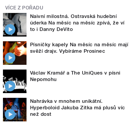
VÍCE Z POŘADU
Naivní milostná. Ostravská hudební
úderka Na měsíc na měsíc zpívá, že ví
to i Danny DeVito
Písničky kapely Na měsíc na měsíc mají
svěží drajv. Vybíráme Prosinec
Václav Kramář a The UniQues v písni
Nepomohu
Nahrávka v mnohem unikátní.
Hyperboloid Jakuba Zitka má plusů víc
než dost