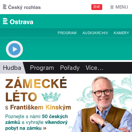
Přejít k hlavnímu obsahu
MENU
ŽIVĚ
PROGRAM
AUDIOARCHIV
KAMERY
Hudba
Program
Pořady
Více
…