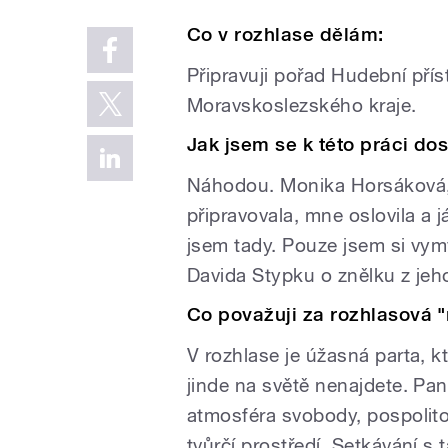
Co v rozhlase dělám:
Připravuji pořad Hudební přís
Moravskoslezského kraje.
Jak jsem se k této práci dos
Náhodou. Monika Horsáková, 
připravovala, mne oslovila a j
jsem tady. Pouze jsem si vym
Davida Stypku o znělku z jeho 
Co považuji za rozhlasová "
V rozhlase je úžasná parta, k
jinde na světě nenajdete. Pa
atmosféra svobody, pospolito
tvůrčí prostředí. Setkávání s