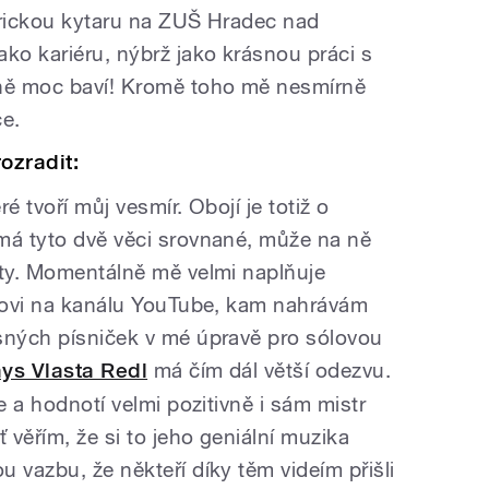
trickou kytaru na ZUŠ Hradec nad
ko kariéru, nýbrž jako krásnou práci s
zně moc baví! Kromě toho mě nesmírně
ce.
ozradit:
é tvoří můj vesmír. Obojí je totiž o
má tyto dvě věci srovnané, může na ně
oty. Momentálně mě velmi naplňuje
dlovi na kanálu YouTube, kam nahrávám
sných písniček v mé úpravě pro sólovou
ays Vlasta Redl
má čím dál větší odezvu.
e a hodnotí velmi pozitivně i sám mistr
 věřím, že si to jeho geniální muzika
 vazbu, že někteří díky těm videím přišli