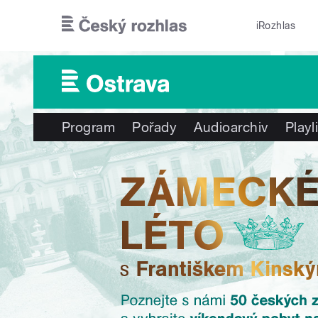
Přejít k hlavnímu obsahu
iRozhlas
Program
Pořady
Audioarchiv
Playl