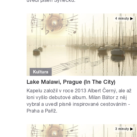
uvedl píseň Synečku.
4 minuty
Kultura
Lake Malawi, Prague (In The City)
Kapelu založil v roce 2013 Albert Černý, ale až
loni vyšlo debutové album. Milan Bátor z něj
vybral a uvedl písně inspirované cestováním -
Praha a Paříž.
3 minuty