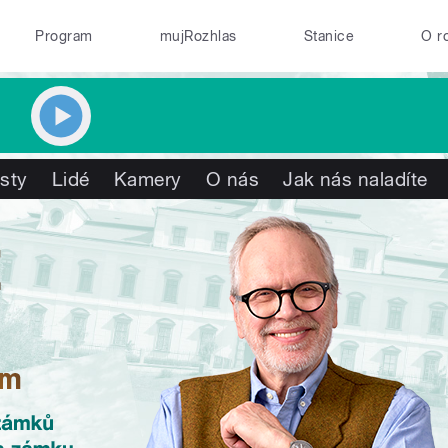
Program
mujRozhlas
Stanice
O r
isty
Lidé
Kamery
O nás
Jak nás naladíte