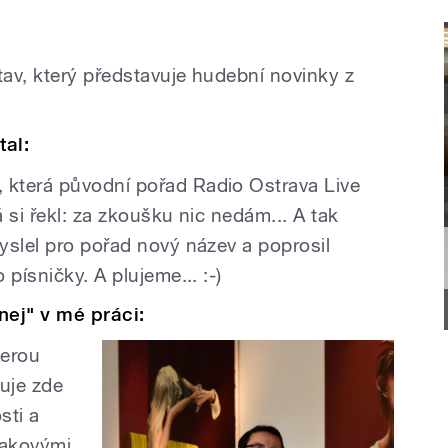
tav, který představuje hudební novinky z
tal:
která původní pořad Radio Ostrava Live
á si řekl: za zkoušku nic nedám... A tak
yslel pro pořad nový název a poprosil
písničky. A plujeme... :-)
nej" v mé práci:
terou
nuje zde
sti a
 takovými