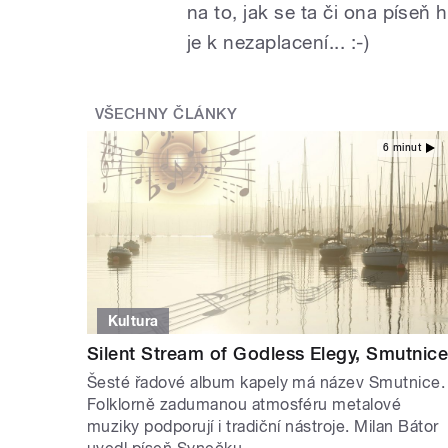
na to, jak se ta či ona píseň
je k nezaplacení... :-)
VŠECHNY ČLÁNKY
6 minut
Kultura
Silent Stream of Godless Elegy, Smutnic
Šesté řadové album kapely má název Smutnice.
Folklorně zadumanou atmosféru metalové
muziky podporují i tradiční nástroje. Milan Bátor