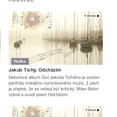
Praha a Paříž.
4 minuty
Hudba
Jakub Tichý, Odcházím
Debutové album Out Jakuba Tichého je osobní
portfolio mladého rozhněvaného muže. Z písní
je zřejmé, že se nebojí být kritický. Milan Bátor
vybral a uvedl píseň Odcházím.
5 minut