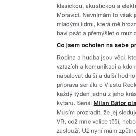
klasickou, akustickou a elek
Moravicí. Nevnímám to však ja
mladými lidmi, která mě hro
baví psát a přemýšlet o muzi
Co jsem ochoten na sebe pr
Rodina a hudba jsou věci, kter
vztazích a komunikaci a kdo 
nabalovat další a další hodn
příprava seriálu o Vlastu Re
každý týden jednu z jeho krá
kytaru. Seriál
Milan Bátor pl
Musím prozradit, že jej sleduj
VR, což mne velice těší, neboť
zaslouží. Už nyní mám zpětnou