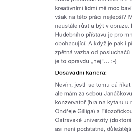
kreativními lidmi mě moc baví
však na této práci nejlepší?
neustále růst a být v obraze. 
Hudebního přístavu je pro mn
obohacující. A když je pak i 
zpětná vazba od posluchačů 
je to opravdu „nej“… :-)
Dosavadní kariéra:
Nevím, jestli se tomu dá říkat 
ale mám za sebou Janáčkov
konzervatoř (hra na kytaru u 
Ondřeje Gilliga) a Filozoficko
Ostravské univerzity (doktorá
asi není podstatné, důležitějš