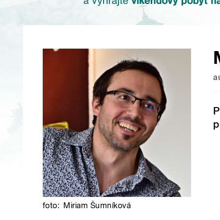
a
P
p
foto:
Miriam Šumníková