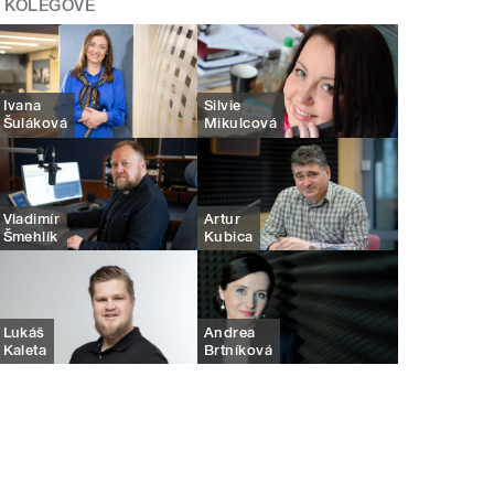
KOLEGOVÉ
Ivana
Silvie
Šuláková
Mikulcová
Vladimír
Artur
Šmehlík
Kubica
Lukáš
Andrea
Kaleta
Brtníková