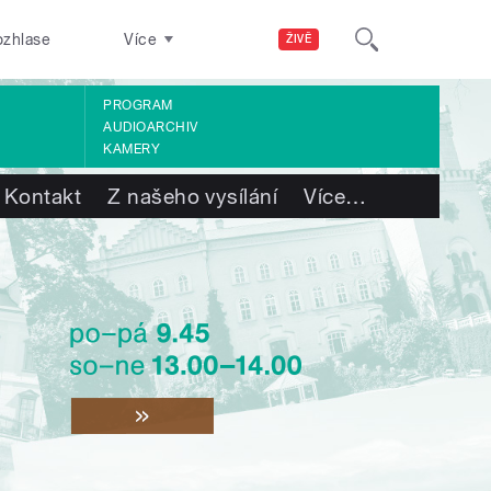
ozhlase
Více
ŽIVĚ
PROGRAM
AUDIOARCHIV
KAMERY
Kontakt
Z našeho vysílání
Více
…