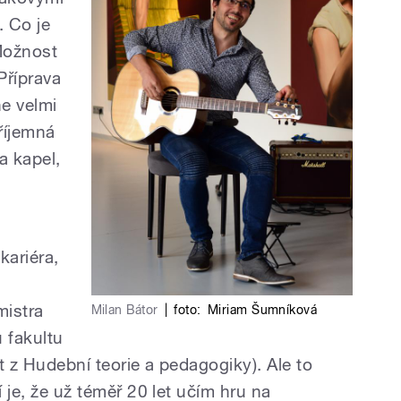
. Co je
 Možnost
Příprava
e velmi
příjemná
a kapel,
kariéra,
u
mistra
Milan Bátor
|
foto:
Miriam Šumníková
u fakultu
t z Hudební teorie a pedagogiky). Ale to
í je, že už téměř 20 let učím hru na