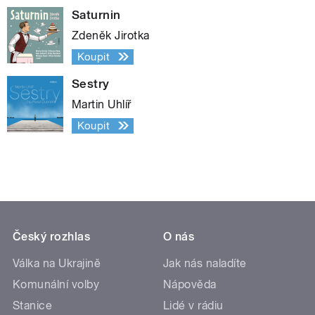
Saturnin
Zdeněk Jirotka
Koupit
Sestry
Martin Uhlíř
Koupit
Český rozhlas
O nás
Válka na Ukrajině
Jak nás naladíte
Komunální volby
Nápověda
Stanice
Lidé v rádiu