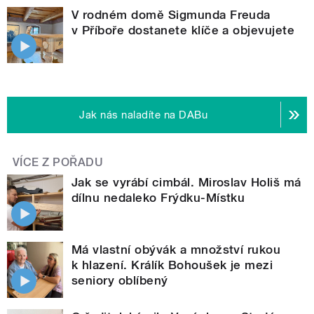
V rodném domě Sigmunda Freuda
v Příboře dostanete klíče a objevujete
Jak nás naladíte na DABu
VÍCE Z POŘADU
Jak se vyrábí cimbál. Miroslav Holiš má
dílnu nedaleko Frýdku-Místku
Má vlastní obývák a množství rukou
k hlazení. Králík Bohoušek je mezi
seniory oblíbený