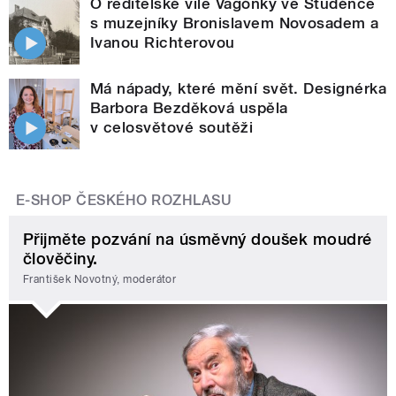
O ředitelské vile Vagónky ve Studénce
s muzejníky Bronislavem Novosadem a
Ivanou Richterovou
Má nápady, které mění svět. Designérka
Barbora Bezděková uspěla
v celosvětové soutěži
E-SHOP ČESKÉHO ROZHLASU
Přijměte pozvání na úsměvný doušek moudré
člověčiny.
František Novotný, moderátor