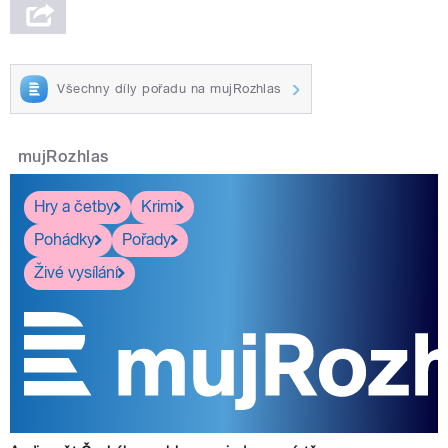
Všechny díly pořadu na mujRozhlas
mujRozhlas
Hry a četby
Krimi
Pohádky
Pořady
Živé vysílání