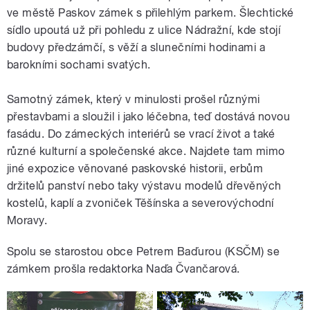
ve městě Paskov zámek s přilehlým parkem. Šlechtické
sídlo upoutá už při pohledu z ulice Nádražní, kde stojí
budovy předzámčí, s věží a slunečními hodinami a
barokními sochami svatých.
Samotný zámek, který v minulosti prošel různými
přestavbami a sloužil i jako léčebna, teď dostává novou
fasádu. Do zámeckých interiérů se vrací život a také
různé kulturní a společenské akce. Najdete tam mimo
jiné expozice věnované paskovské historii, erbům
držitelů panství nebo taky výstavu modelů dřevěných
kostelů, kaplí a zvoniček Těšínska a severovýchodní
Moravy.
Spolu se starostou obce Petrem Baďurou (KSČM) se
zámkem prošla redaktorka Naďa Čvančarová.