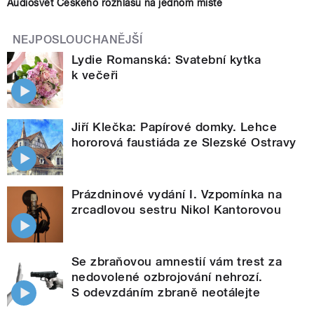
Audiosvět Českého rozhlasu na jednom místě
NEJPOSLOUCHANĚJŠÍ
Lydie Romanská: Svatební kytka
k večeři
Jiří Klečka: Papírové domky. Lehce
hororová faustiáda ze Slezské Ostravy
Prázdninové vydání I. Vzpomínka na
zrcadlovou sestru Nikol Kantorovou
Se zbraňovou amnestií vám trest za
nedovolené ozbrojování nehrozí.
S odevzdáním zbraně neotálejte