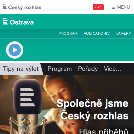
Přejít k hlavnímu obsahu
MENU
ŽIVĚ
PROGRAM
AUDIOARCHIV
KAMERY
Tipy na výlet
Program
Pořady
Více
…