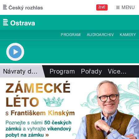
Přejít k hlavnímu obsahu
MENU
ŽIVĚ
PROGRAM
AUDIOARCHIV
KAMERY
Návraty do minulosti
Program
Pořady
Více
…