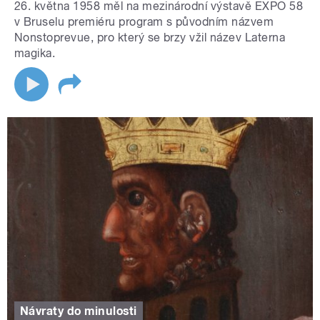
26. května 1958 měl na mezinárodní výstavě EXPO 58
v Bruselu premiéru program s původním názvem
Nonstoprevue, pro který se brzy vžil název Laterna
magika.
Návraty do minulosti