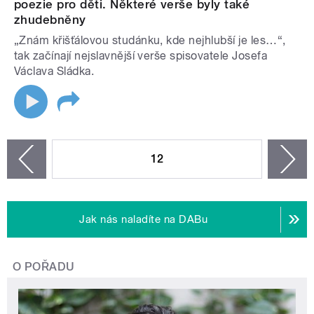
poezie pro děti. Některé verše byly také
zhudebněny
„Znám křišťálovou studánku, kde nejhlubší je les…“,
tak začínají nejslavnější verše spisovatele Josefa
Václava Sládka.
STRÁNKY
12
n
zí
Jak nás naladíte na DABu
O POŘADU