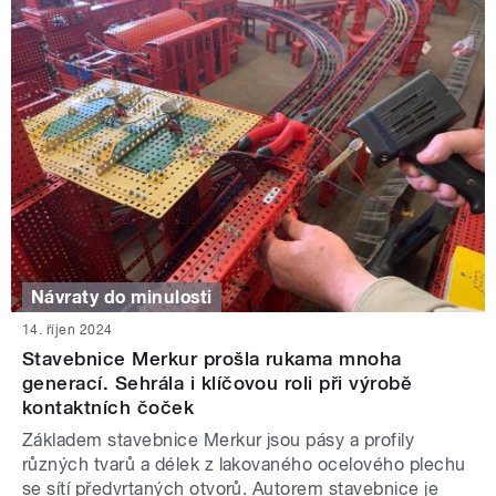
Návraty do minulosti
14. říjen 2024
Stavebnice Merkur prošla rukama mnoha
generací. Sehrála i klíčovou roli při výrobě
kontaktních čoček
Základem stavebnice Merkur jsou pásy a profily
různých tvarů a délek z lakovaného ocelového plechu
se sítí předvrtaných otvorů. Autorem stavebnice je