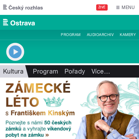
Přejít k hlavnímu obsahu
MENU
ŽIVĚ
PROGRAM
AUDIOARCHIV
KAMERY
Kultura
Program
Pořady
Více
…