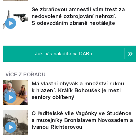
Se zbraňovou amnestií vám trest za
nedovolené ozbrojování nehrozí.
S odevzdáním zbraně neotálejte
Jak nás naladíte na DABu
VÍCE Z POŘADU
Má vlastní obývák a množství rukou
k hlazení. Králík Bohoušek je mezi
seniory oblíbený
O ředitelské vile Vagónky ve Studénce
s muzejníky Bronislavem Novosadem a
Ivanou Richterovou