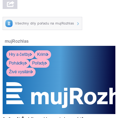
Všechny díly pořadu na mujRozhlas
mujRozhlas
Hry a četby
Krimi
Pohádky
Pořady
Živé vysílání