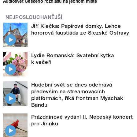
Audiosvět Českého rozhlasu na jednom místě
NEJPOSLOUCHANĚJŠÍ
Jiří Klečka: Papírové domky. Lehce
hororová faustiáda ze Slezské Ostravy
Lydie Romanská: Svatební kytka
k večeři
Hudební svět se dnes odehrává
především na streamovacích
platformách, říká frontman Myschak
Bandu
Prázdninové vydání II. Nebeský koncert
pro Jiřinku