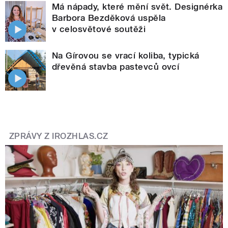
Má nápady, které mění svět. Designérka
Barbora Bezděková uspěla
v celosvětové soutěži
Na Gírovou se vrací koliba, typická
dřevěná stavba pastevců ovcí
ZPRÁVY Z IROZHLAS.CZ