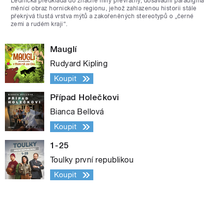
Lednická předkládá do značné míry převratný, dosavadní paradigma
měnící obraz hornického regionu, jehož zahlazenou historii stále
překrývá tlustá vrstva mýtů a zakořeněných stereotypů o „černé
zemi a rudém kraji“.
Mauglí
Rudyard Kipling
Koupit
Případ Holečkovi
Bianca Bellová
Koupit
1-25
Toulky první republikou
Koupit