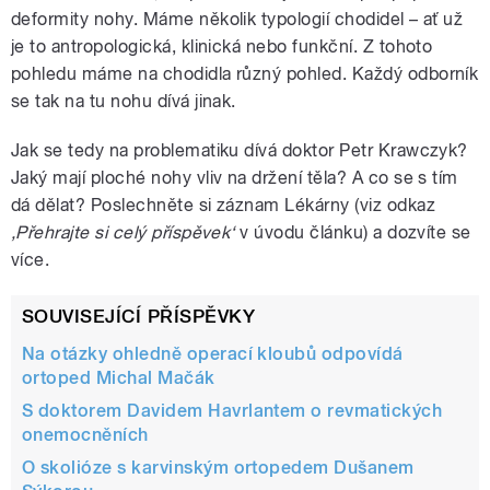
deformity nohy. Máme několik typologií chodidel – ať už
je to antropologická, klinická nebo funkční. Z tohoto
pohledu máme na chodidla různý pohled. Každý odborník
se tak na tu nohu dívá jinak.
Jak se tedy na problematiku dívá doktor Petr Krawczyk?
Jaký mají ploché nohy vliv na držení těla? A co se s tím
dá dělat? Poslechněte si záznam Lékárny (viz odkaz
‚Přehrajte si celý příspěvek‘
v úvodu článku) a dozvíte se
více.
SOUVISEJÍCÍ PŘÍSPĚVKY
Na otázky ohledně operací kloubů odpovídá
ortoped Michal Mačák
S doktorem Davidem Havrlantem o revmatických
onemocněních
O skolióze s karvinským ortopedem Dušanem