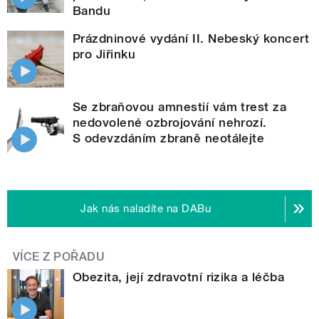
Bandu
Prázdninové vydání II. Nebeský koncert
pro Jiřinku
Se zbraňovou amnestií vám trest za
nedovolené ozbrojování nehrozí.
S odevzdáním zbraně neotálejte
Jak nás naladíte na DABu
VÍCE Z POŘADU
Obezita, její zdravotní rizika a léčba