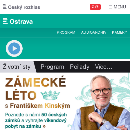
Přejít k hlavnímu obsahu
MENU
ŽIVĚ
PROGRAM
AUDIOARCHIV
KAMERY
Životní styl
Program
Pořady
Více
…