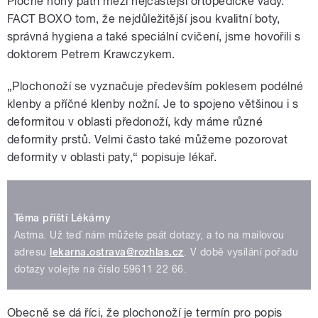
Ploché nohy patří mezi nejčastější ortopedické vady.
FACT BOXO tom, že nejdůležitější jsou kvalitní boty,
správná hygiena a také speciální cvičení, jsme hovořili s
doktorem Petrem Krawczykem.
„Plochonoží se vyznačuje především poklesem podélné
klenby a příčné klenby nožní. Je to spojeno většinou i s
deformitou v oblasti předonoží, kdy máme různé
deformity prstů. Velmi často také můžeme pozorovat
deformity v oblasti paty,“ popisuje lékař.
Téma příští Lékárny
Astma. Už teď nám můžete psát dotazy, a to na mailovou
adresu
lekarna.ostrava@rozhlas.cz
. V době vysílání pořadu
dotazy volejte na číslo 59611 22 66.
Obecně se dá říci, že plochonoží je termín pro popis