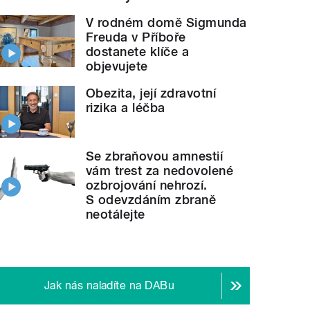
V rodném domě Sigmunda
Freuda v Příboře
dostanete klíče a
objevujete
Obezita, její zdravotní
rizika a léčba
Se zbraňovou amnestií
vám trest za nedovolené
ozbrojování nehrozí.
S odevzdáním zbraně
neotálejte
atáčel reportér Michal
Polášek.
" style="">
V Novém J
Jak nás naladíte na DABu