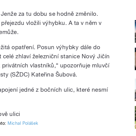
l reportér Michal
Polášek.
. Jenže za tu dobu se hodně změnilo.
 přejezdu vložili výhybku. A ta v něm v
nemůže.
ežitá opatření. Posun výhybky dále do
 celé zhlaví železniční stanice Nový Jičín
 privátních vlastníků,“ upozorňuje mluvčí
esty (SŽDC) Kateřina Šubová.
ojení jedné z bočních ulic, které nesmí
oto:
Michal Polášek