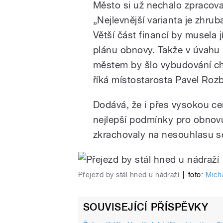
Město si už nechalo zpracova
„Nejlevnější varianta je zhru
Větší část financí by musela 
plánu obnovy. Takže v úvahu b
městem by šlo vybudování ch
říká místostarosta Pavel Rozb
Dodává, že i přes vysokou c
nejlepší podmínky pro obnovu
zkrachovaly na nesouhlasu s
Přejezd by stál hned u nádraží
|
foto:
Mich
SOUVISEJÍCÍ PŘÍSPĚVKY