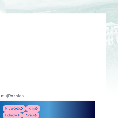
mujRozhlas
Hry a četby
Krimi
Pohádky
Pořady