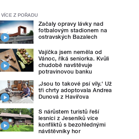
VÍCE Z POŘADU
Začaly opravy lávky nad
fotbalovým stadionem na
ostravských Bazalech
Vajíčka jsem neměla od
Vánoc, říká seniorka. Kvůli
chudobě navštěvuje
potravinovou banku
‚Jsou to takové psí víly.‘ Už
tři chrty adoptovala Andrea
Dunová z Havířova
S nárůstem turistů řeší
lesníci z Jeseníků více
konfliktů s bezohlednými
návštěvníky hor