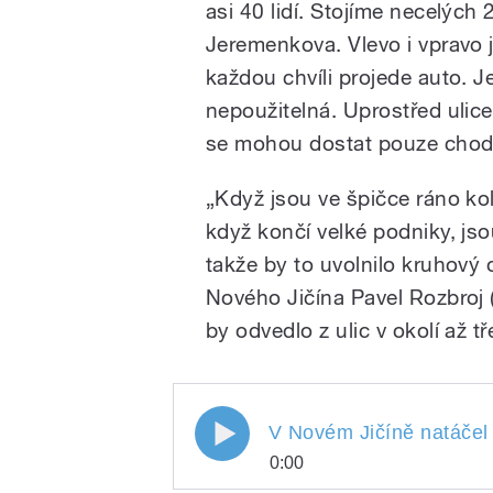
asi 40 lidí. Stojíme necelých
Jeremenkova. Vlevo i vpravo j
každou chvíli projede auto. J
nepoužitelná. Uprostřed ulic
se mohou dostat pouze chod
„Když jsou ve špičce ráno k
když končí velké podniky, jso
takže by to uvolnilo kruhový 
Nového Jičína Pavel Rozbroj 
by odvedlo z ulic v okolí až tř
V Novém Jičíně natáčel 
0:00