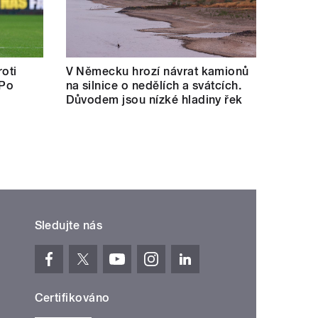
oti
V Německu hrozí návrat kamionů
 Po
na silnice o nedělích a svátcích.
Důvodem jsou nízké hladiny řek
Sledujte nás
Certifikováno