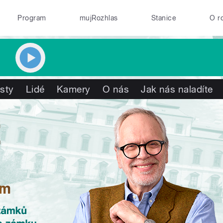
Program
mujRozhlas
Stanice
O r
isty
Lidé
Kamery
O nás
Jak nás naladíte