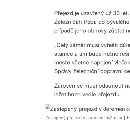
V Novém Jičíně natáče
Play
Přejezd je uzavřený už 33 let
Železničáři třeba do bývalého
případě jeho obnovy zůstat 
„Celý záměr musí vyřešit důl
stanice a tím bude nutno řešit
město včetně napojení vleček
/
Správy železniční dopravní c
Zároveň se musí odsunout nap
ležet hned vedle přejezdu.
Zaslepený přejezd v Jeremenkově ulici
|
f
pause