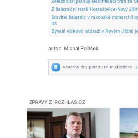
Železničáři plánují elektrifikaci trati 
Z železniční tratě Hostašovice-Nový Jičí
Stavitel železnic v rakouské monarchii b
let
Bývalé vlakové nádraží v Novém Jičíně j
autor:
Michal Polášek
Všechny díly pořadu na mujRozhlas
ZPRÁVY Z IROZHLAS.CZ