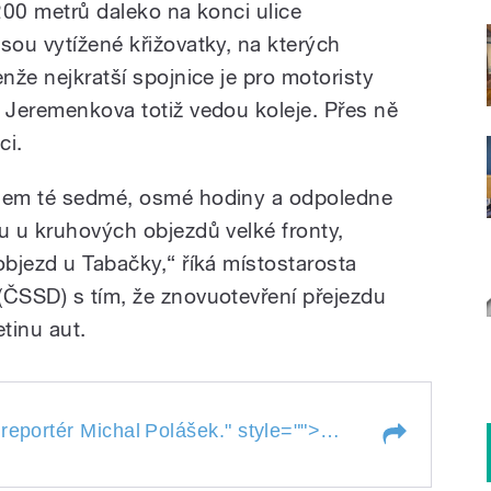
 200 metrů daleko na konci ulice
sou vytížené křižovatky, na kterých
enže nejkratší spojnice je pro motoristy
e Jeremenkova totiž vedou koleje. Přes ně
ci.
olem té sedmé, osmé hodiny a odpoledne
u u kruhových objezdů velké fronty,
objezd u Tabačky,“ říká místostarosta
(ČSSD) s tím, že znovuotevření přejezdu
etinu aut.
V Novém Jičíně n
reportér Michal
Polášek.
" style="">