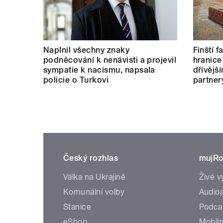
Naplnil všechny znaky
Finští 
podněcování k nenávisti a projevil
hranice
sympatie k nacismu, napsala
dřívějš
policie o Turkovi
partner
Český rozhlas
mujRo
Válka na Ukrajině
Živé v
Komunální volby
Audioa
Stanice
Podca
eShop
Mobiln