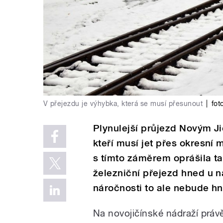
V přejezdu je výhybka, která se musí přesunout
|
fot
Plynulejší průjezd Novým Jič
kteří musí jet přes okresní
s tímto záměrem oprášila t
železniční přejezd hned u n
náročnosti to ale nebude h
Na novojičínské nádraží právě