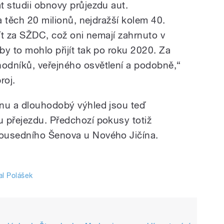
t studii obnovy průjezdu aut.
ba těch 20 milionů, nejdražší kolem 40.
jít za SŽDC, což oni nemají zahrnuto v
y to mohlo přijít tak po roku 2020. Za
odníků, veřejného osvětlení a podobně,“
roj.
enu a dlouhodobý výhled jsou teď
 přejezdu. Předchozí pokusy totiž
ousedního Šenova u Nového Jičína.
al Polášek