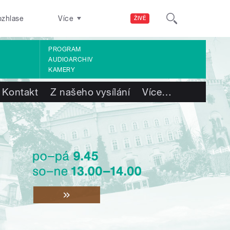
ozhlase
Více
ŽIVĚ
PROGRAM
AUDIOARCHIV
KAMERY
Kontakt
Z našeho vysílání
Více
…