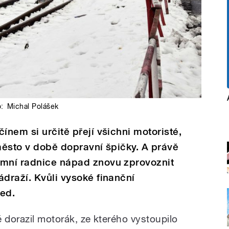
o:
Michal Polášek
ínem si určitě přejí všichni motoristé,
 město v době dopravní špičky. A právě
amní radnice nápad znovu zprovoznit
ádraží. Kvůli vysoké finanční
ned.
 dorazil motorák, ze kterého vystoupilo