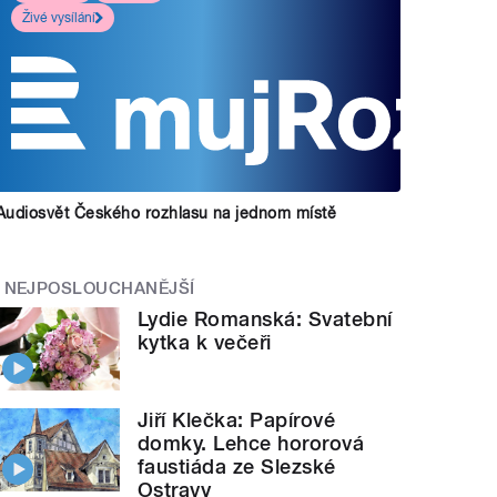
Živé vysílání
Audiosvět Českého rozhlasu na jednom místě
NEJPOSLOUCHANĚJŠÍ
Lydie Romanská: Svatební
kytka k večeři
Jiří Klečka: Papírové
domky. Lehce hororová
faustiáda ze Slezské
Ostravy