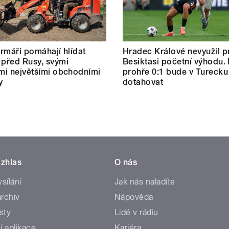
farmáři pomáhají hlídat
Hradec Králové nevyužil pr
 před Rusy, svými
Besiktasi početní výhodu.
ími největšími obchodními
prohře 0:1 bude v Turecku
y
dotahovat
zhlas
O nás
ysílání
Jak nás naladíte
rchiv
Nápověda
sty
Lidé v rádiu
í aplikace
Kariéra