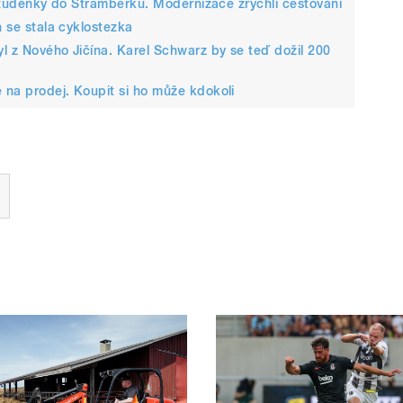
ze Studénky do Štramberku. Modernizace zrychlí cestování
n se stala cyklostezka
yl z Nového Jičína. Karel Schwarz by se teď dožil 200
e na prodej. Koupit si ho může kdokoli