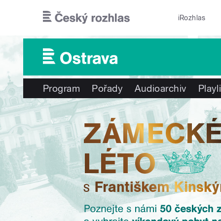
Přejít k hlavnímu obsahu
iRozhlas
Program
Pořady
Audioarchiv
Playl