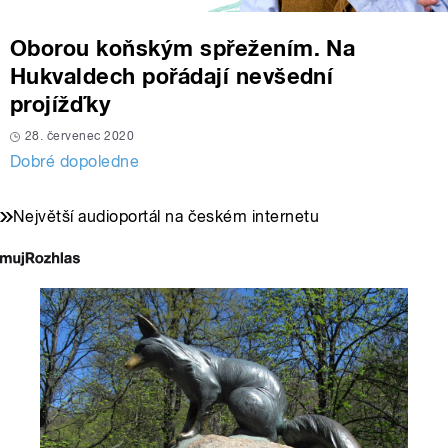
Oborou koňským spřežením. Na
Hukvaldech pořádají nevšední
projížďky
28. červenec 2020
Dobré dopoledne
Největší audioportál na českém internetu