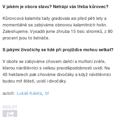
V jakém je obora stavu? Netrápí vás třeba kůrovec?
Kůrovcová kalamita tady gradovala asi před pěti lety a
momentálně se zabýváme obnovou kalamitních holin.
Zalesňujeme. Vysadili jsme zhruba 15 tisíc stromků, z 80
procent jsou to listnáče.
S jakými živočichy se lidé při projížďce mohou setkat?
V oboře se zabýváme chovem daňčí a mufloní zvěře,
kterou návštěvníci s velkou pravděpodobností uvidí. Na
40 hektarech pak chováme divočáky a když návštěvníci
budou mít štěstí, uvidí i divočáky.
autoři:
Lukáš Kaleta
,
tif