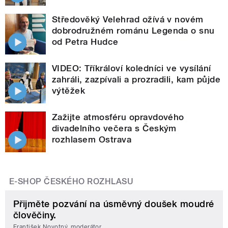
Středověký Velehrad ožívá v novém
dobrodružném románu Legenda o snu
od Petra Hudce
VIDEO: Tříkráloví koledníci ve vysílání
zahráli, zazpívali a prozradili, kam půjde
výtěžek
Zažijte atmosféru opravdového
divadelního večera s Českým
rozhlasem Ostrava
E-SHOP ČESKÉHO ROZHLASU
Přijměte pozvání na úsměvný doušek moudré
člověčiny.
František Novotný, moderátor