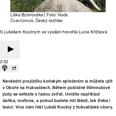
Liška Bystrouška | Foto:
Naďa
Čvančarová
, Český rozhlas
S Lukášem Koutným ve vysílání hovořila Lucie Křížková
2:52
Nevšední projížďku koňským spřežením si můžete užít
v Oboře na Hukvaldech. Během poklidné 90minutové
jízdy se setkáte s řadou zvířat. Uvidíte například
daňka, muflona, a pokud budete mít štěstí, tak třeba i
lasici. Více nám řekl Lukáš Koutný z hukvaldské obory.