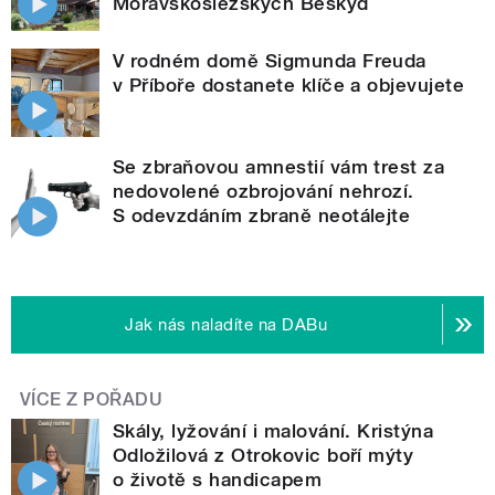
Moravskoslezských Beskyd
V rodném domě Sigmunda Freuda
v Příboře dostanete klíče a objevujete
Se zbraňovou amnestií vám trest za
nedovolené ozbrojování nehrozí.
S odevzdáním zbraně neotálejte
Jak nás naladíte na DABu
VÍCE Z POŘADU
Skály, lyžování i malování. Kristýna
Odložilová z Otrokovic boří mýty
o životě s handicapem