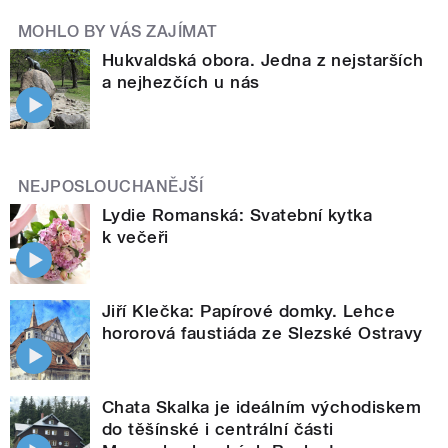
MOHLO BY VÁS ZAJÍMAT
Hukvaldská obora. Jedna z nejstarších
a nejhezčích u nás
NEJPOSLOUCHANĚJŠÍ
Lydie Romanská: Svatební kytka
k večeři
Jiří Klečka: Papírové domky. Lehce
hororová faustiáda ze Slezské Ostravy
Chata Skalka je ideálním východiskem
do těšínské i centrální části