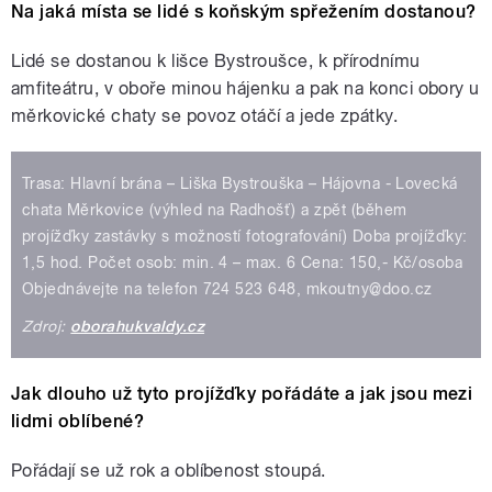
Na jaká místa se lidé s koňským spřežením dostanou?
Lidé se dostanou k lišce Bystroušce, k přírodnímu
amfiteátru, v oboře minou hájenku a pak na konci obory u
měrkovické chaty se povoz otáčí a jede zpátky.
Trasa: Hlavní brána – Liška Bystrouška – Hájovna - Lovecká
chata Měrkovice (výhled na Radhošť) a zpět (během
projížďky zastávky s možností fotografování) Doba projížďky:
1,5 hod. Počet osob: min. 4 – max. 6 Cena: 150,- Kč/osoba
Objednávejte na telefon 724 523 648, mkoutny@doo.cz
Zdroj:
oborahukvaldy.cz
Jak dlouho už tyto projížďky pořádáte a jak jsou mezi
lidmi oblíbené?
Pořádají se už rok a oblíbenost stoupá.