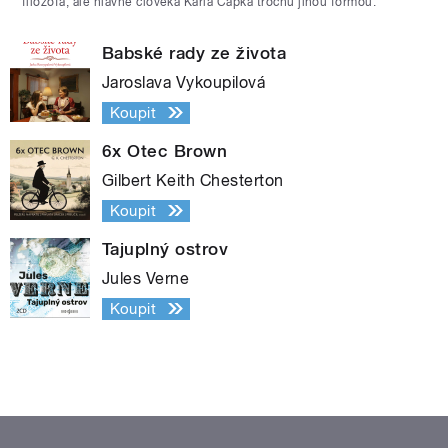
filozofa, ale hlavně člověka Karla Čapka trochu jinou formou.
Babské rady ze života
Jaroslava Vykoupilová
Koupit
6x Otec Brown
Gilbert Keith Chesterton
Koupit
Tajuplný ostrov
Jules Verne
Koupit