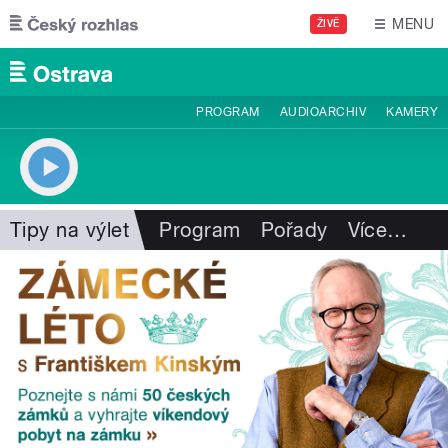
Přejít k hlavnímu obsahu
MENU
ŽIVĚ
PROGRAM
AUDIOARCHIV
KAMERY
Tipy na výlet
Program
Pořady
Více
…