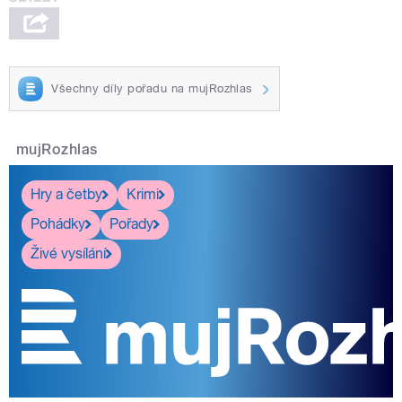
Všechny díly pořadu na mujRozhlas
mujRozhlas
Hry a četby
Krimi
Pohádky
Pořady
Živé vysílání