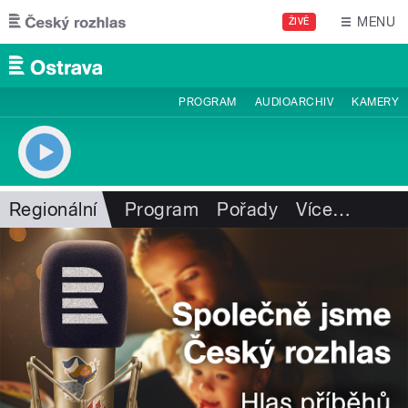
Přejít k hlavnímu obsahu
MENU
ŽIVĚ
PROGRAM
AUDIOARCHIV
KAMERY
Regionální
Program
Pořady
Více
…