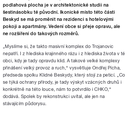
podlahová plocha je v architektonické studii na
šestinásobku té původní. Ikonické místo této části
Beskyd se má proměnit na rezidenci s hotelovými
pokoji a apartmány. Vedení obce si přeje opravu, ale
ne rozšíření do takových rozměrů.
„Myslíme si, že takto masivní komplex do Trojanovic
nepatří. I z hlediska krajinného rázu i z hlediska života v té
obci, kdy je tady opravdu klid. A takové velké komplexy
přinášení velký provoz a ruch,“ vysvětluje Ondřej Pícha,
předseda spolku Klidné Beskydy, který stojí za peticí. „Co
se týká ochrany přírody, je tady výskyt vzácných druhů i
konkrétně na této louce, nám to potvrdilo i CHKO,“
dodává. Spolek by rekonstrukci uvítal, ale jen na
stávajícím půdorysu.