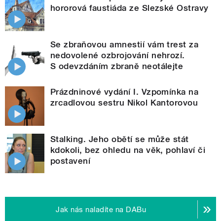
hororová faustiáda ze Slezské Ostravy
Se zbraňovou amnestií vám trest za
nedovolené ozbrojování nehrozí.
S odevzdáním zbraně neotálejte
Prázdninové vydání I. Vzpomínka na
zrcadlovou sestru Nikol Kantorovou
Stalking. Jeho obětí se může stát
kdokoli, bez ohledu na věk, pohlaví či
postavení
Jak nás naladíte na DABu