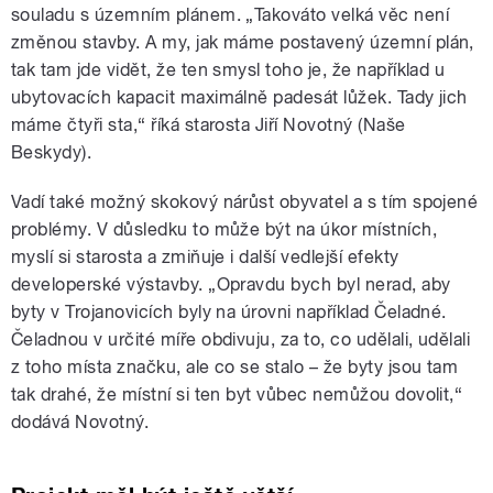
souladu s územním plánem. „Takováto velká věc není
změnou stavby. A my, jak máme postavený územní plán,
tak tam jde vidět, že ten smysl toho je, že například u
ubytovacích kapacit maximálně padesát lůžek. Tady jich
máme čtyři sta,“ říká starosta Jiří Novotný (Naše
Beskydy).
Vadí také možný skokový nárůst obyvatel a s tím spojené
problémy. V důsledku to může být na úkor místních,
myslí si starosta a zmiňuje i další vedlejší efekty
developerské výstavby. „Opravdu bych byl nerad, aby
byty v Trojanovicích byly na úrovni například Čeladné.
Čeladnou v určité míře obdivuju, za to, co udělali, udělali
z toho místa značku, ale co se stalo – že byty jsou tam
tak drahé, že místní si ten byt vůbec nemůžou dovolit,“
dodává Novotný.