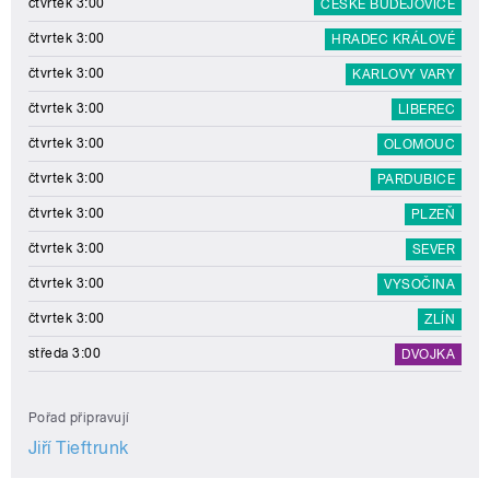
čtvrtek 3:00
ČESKÉ BUDĚJOVICE
čtvrtek 3:00
HRADEC KRÁLOVÉ
čtvrtek 3:00
KARLOVY VARY
čtvrtek 3:00
LIBEREC
čtvrtek 3:00
OLOMOUC
čtvrtek 3:00
PARDUBICE
čtvrtek 3:00
PLZEŇ
čtvrtek 3:00
SEVER
čtvrtek 3:00
VYSOČINA
čtvrtek 3:00
ZLÍN
středa 3:00
DVOJKA
Pořad připravují
Jiří Tieftrunk