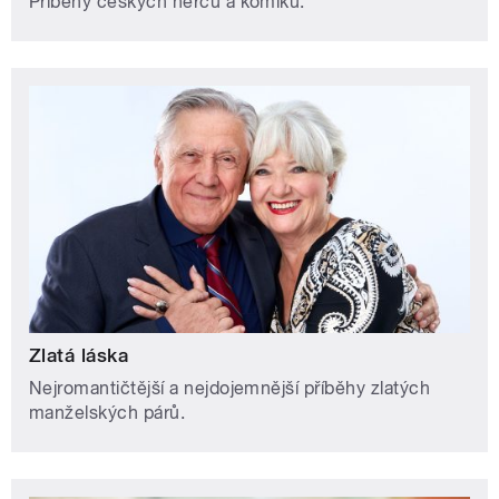
Příběhy českých herců a komiků.
Zlatá láska
Nejromantičtější a nejdojemnější příběhy zlatých
manželských párů.