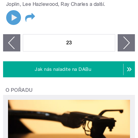
Joplin, Lee Hazlewood, Ray Charles a další.
STRÁNKY
23
n
zí
Jak nás naladíte na DABu
O POŘADU