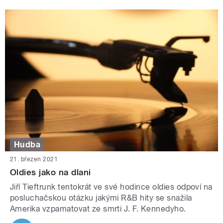
Hudba
21. březen 2021
Oldies jako na dlani
Jiří Tieftrunk tentokrát ve své hodince oldies odpoví na
posluchačskou otázku jakými R&B hity se snažila
Amerika vzpamatovat ze smrti J. F. Kennedyho.