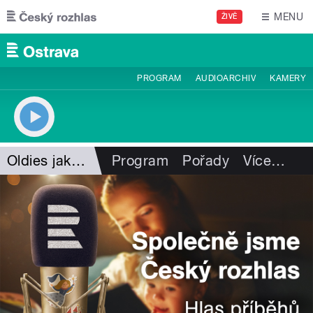
Přejít k hlavnímu obsahu
MENU
ŽIVĚ
PROGRAM
AUDIOARCHIV
KAMERY
Oldies jako na dlani
Program
Pořady
Více
…