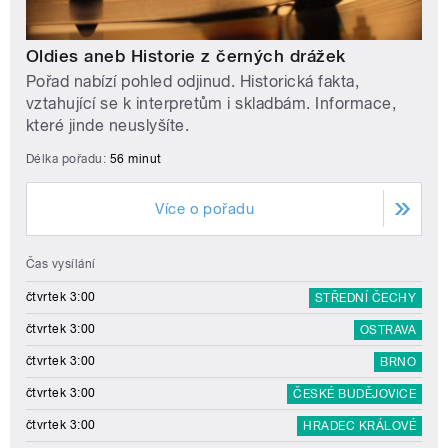
Oldies aneb Historie z černých drážek
Pořad nabízí pohled odjinud. Historická fakta,
vztahující se k interpretům i skladbám. Informace,
které jinde neuslyšíte.
Délka pořadu:
56 minut
Více o pořadu
Čas vysílání
čtvrtek 3:00
STŘEDNÍ ČECHY
čtvrtek 3:00
OSTRAVA
čtvrtek 3:00
BRNO
čtvrtek 3:00
ČESKÉ BUDĚJOVICE
čtvrtek 3:00
HRADEC KRÁLOVÉ