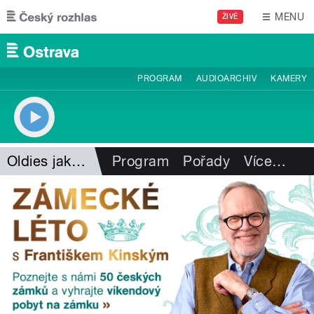
Přejít k hlavnímu obsahu
MENU
ŽIVĚ
PROGRAM
AUDIOARCHIV
KAMERY
Oldies jako na dlani
Program
Pořady
Více
…