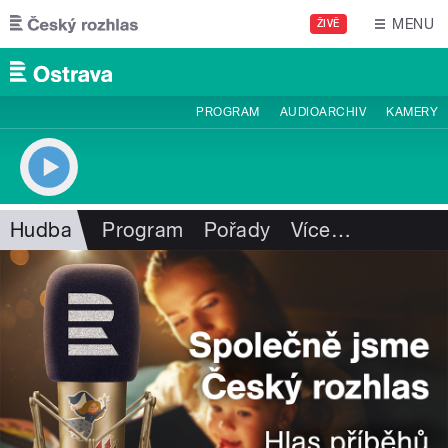
Přejít k hlavnímu obsahu
MENU
ŽIVĚ
PROGRAM
AUDIOARCHIV
KAMERY
Hudba
Program
Pořady
Více
…