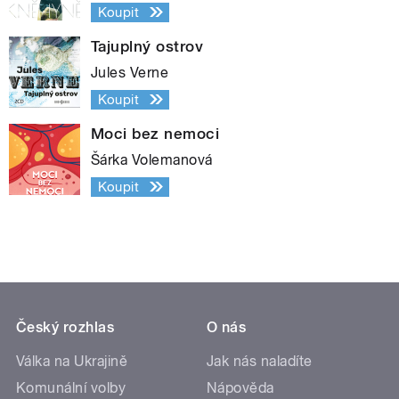
Koupit
Tajuplný ostrov
Jules Verne
Koupit
Moci bez nemoci
Šárka Volemanová
Koupit
Český rozhlas
O nás
Válka na Ukrajině
Jak nás naladíte
Komunální volby
Nápověda