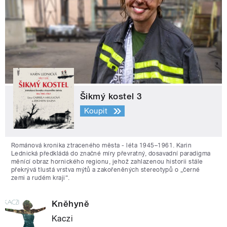
Šikmý kostel 3
Koupit
Románová kronika ztraceného města - léta 1945–1961. Karin
Lednická předkládá do značné míry převratný, dosavadní paradigma
měnící obraz hornického regionu, jehož zahlazenou historii stále
překrývá tlustá vrstva mýtů a zakořeněných stereotypů o „černé
zemi a rudém kraji“.
Kněhyně
Kaczi