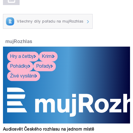
Všechny díly pořadu na mujRozhlas
mujRozhlas
Hry a četby
Krimi
Pohádky
Pořady
Živé vysílání
Audiosvět Českého rozhlasu na jednom místě