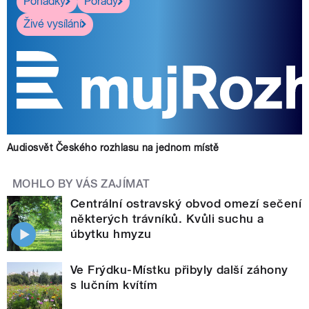
Pohádky
Pořady
Živé vysílání
Audiosvět Českého rozhlasu na jednom místě
MOHLO BY VÁS ZAJÍMAT
Centrální ostravský obvod omezí sečení
některých trávníků. Kvůli suchu a
úbytku hmyzu
Ve Frýdku-Místku přibyly další záhony
s lučním kvítím