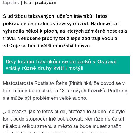
kopretiny
|
foto:
pixabay.com
S údržbou takzvaných lučních trávníků i letos
pokračuje centrální ostravský obvod. Radnice loni
vyhradila několik ploch, na kterých záměrně nesekala
trávu. Nekosené plochy totiž lépe zadržují vodu a
zdržuje se tam i větší množství hmyzu.
Díky lučním trávníkům se do parků v Ostravě
vrátily různé druhy kvítí i motýli
Místostarosta Rostislav Řeha (Piráti) říká, že obvod se v
tomto roce bude starat o 13 takových trávníků. Podle něj
ale může být problémem velké sucho.
„Je otázka, jak to letos bude, protože to sucho, co bylo
loni, bude stoprocentně pokračovat. Nemůžeme čekat
nějakou velkou změnu a město se bude muset snažit