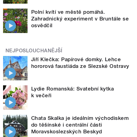
Polní kvítí ve městě pomáhá.
Zahradnický experiment v Bruntále se
osvědčil
NEJPOSLOUCHANĚJŠÍ
Jiří Klečka: Papírové domky. Lehce
hororová faustiáda ze Slezské Ostravy
Lydie Romanská: Svatební kytka
k večeři
Chata Skalka je ideálním východiskem
do těšínské i centrální části
Moravskoslezských Beskyd