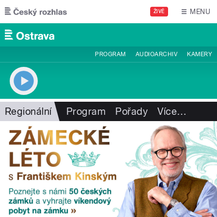
Přejít k hlavnímu obsahu
MENU
ŽIVĚ
PROGRAM
AUDIOARCHIV
KAMERY
Regionální
Program
Pořady
Více
…