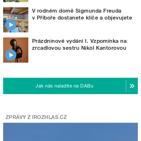
V rodném domě Sigmunda Freuda
v Příboře dostanete klíče a objevujete
Prázdninové vydání I. Vzpomínka na
zrcadlovou sestru Nikol Kantorovou
Jak nás naladíte na DABu
ZPRÁVY Z IROZHLAS.CZ