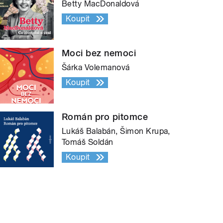
Betty MacDonaldová
Koupit
Moci bez nemoci
Šárka Volemanová
Koupit
Román pro pitomce
Lukáš Balabán, Šimon Krupa,
Tomáš Soldán
Koupit