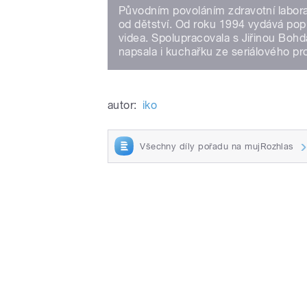
Původním povoláním zdravotní laborant
od dětství. Od roku 1994 vydává popu
videa. Spolupracovala s Jiřinou Bohd
napsala i kuchařku ze seriálového pr
autor:
iko
Všechny díly pořadu na mujRozhlas