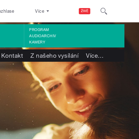
ozhlase
Více
ŽIVĚ
PROGRAM
AUDIOARCHIV
KAMERY
Kontakt
Z našeho vysílání
Více
…