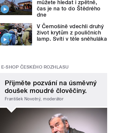
můžete hledat i zpětně,
čas je na to do Štědrého
dne
V Černošíně vdechli druhý
život krytům z pouličních
lamp. Svítí v těle sněhuláka
E-SHOP ČESKÉHO ROZHLASU
Přijměte pozvání na úsměvný
doušek moudré člověčiny.
František Novotný, moderátor