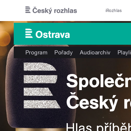
Přejít k hlavnímu obsahu
iRozhlas
Program
Pořady
Audioarchiv
Playl