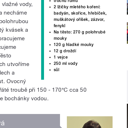
trochu rumu
 vlažné vody,
2 lžičky mletého koření:
 a necháme
badyán, skořice, hřebíček,
muškátový oříšek, zázvor,
 polohrubou
fenykl
tý kvásek a
Na těsto: 270 g polohrubé
ypracujeme
mouky
120 g hladké mouky
acujeme
12 g droždí
Těsto
1 vejce
ých utvoříme
250 ml vody
sůl
lech a
ut. Ovocný
áté troubě při 150 - 170°C cca 50
me bochánky vodou.
vá