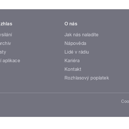
zhlas
O nás
ysílání
Jak nás naladíte
rchiv
Nápověda
sty
Lidé v rádiu
í aplikace
Kariéra
Kontakt
Rozhlasový poplatek
Coo