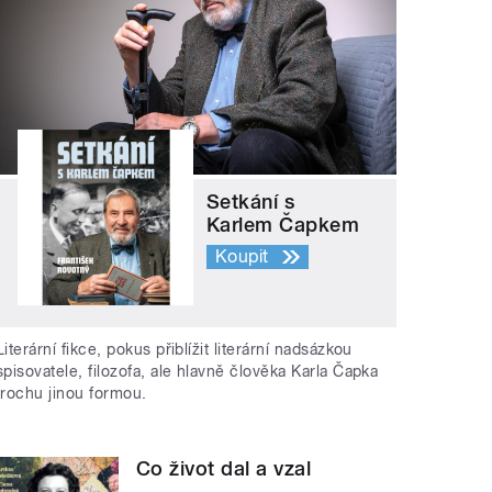
Setkání s
Karlem Čapkem
Koupit
Literární fikce, pokus přiblížit literární nadsázkou
spisovatele, filozofa, ale hlavně člověka Karla Čapka
trochu jinou formou.
Co život dal a vzal