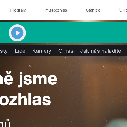
Program
mujRozhlas
Stanice
O r
isty
Lidé
Kamery
O nás
Jak nás naladíte