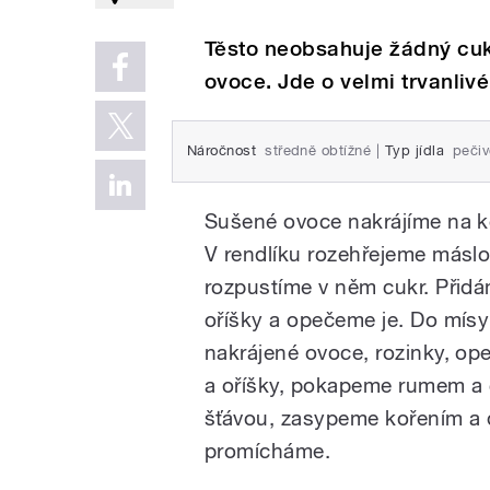
Těsto neobsahuje žádný cuk
ovoce. Jde o velmi trvanliv
Náročnost
středně obtížné
|
Typ jídla
pečiv
Sušené ovoce nakrájíme na k
V rendlíku rozehřejeme máslo
rozpustíme v něm cukr. Přid
oříšky a opečeme je. Do mís
nakrájené ovoce, rozinky, o
a oříšky, pokapeme rumem a 
šťávou, zasypeme kořením a
promícháme.