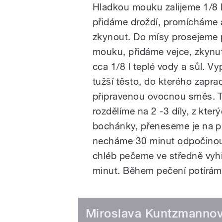
Hladkou mouku zalijeme 1/8 l
přidáme droždí, promícháme
zkynout. Do mísy prosejeme
mouku, přidáme vejce, zkynu
cca 1/8 l teplé vody a sůl. V
tužší těsto, do kterého zapr
připravenou ovocnou směs. 
rozdělíme na 2 -3 díly, z kter
bochánky, přeneseme je na p
necháme 30 minut odpočino
chléb pečeme ve středně vyhř
minut. Během pečení potírá
Miroslava Kuntzmanno