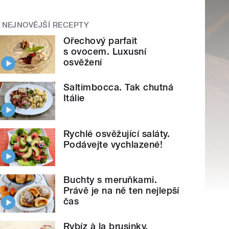
NEJNOVĚJŠÍ RECEPTY
Ořechový parfait
s ovocem. Luxusní
osvěžení
Saltimbocca. Tak chutná
Itálie
Rychlé osvěžující saláty.
Podávejte vychlazené!
Buchty s meruňkami.
Právě je na ně ten nejlepší
čas
Rybíz à la brusinky.