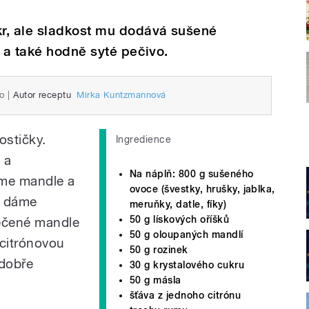
r, ale sladkost mu dodává sušené
é a také hodně syté pečivo.
o
|
Autor receptu
Mirka Kuntzmannová
ostičky.
Ingredience
 a
Na náplň: 800 g sušeného
áme mandle a
ovoce (švestky, hrušky, jablka,
y dáme
meruňky, datle, fíky)
50 g lískových oříšků
pečené mandle
50 g oloupaných mandlí
citrónovou
50 g rozinek
 dobře
30 g krystalového cukru
50 g másla
šťáva z jednoho citrónu