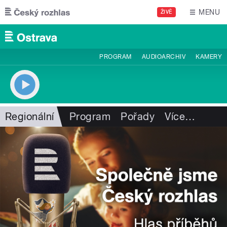
Přejít k hlavnímu obsahu
MENU
ŽIVĚ
PROGRAM
AUDIOARCHIV
KAMERY
Regionální
Program
Pořady
Více
…