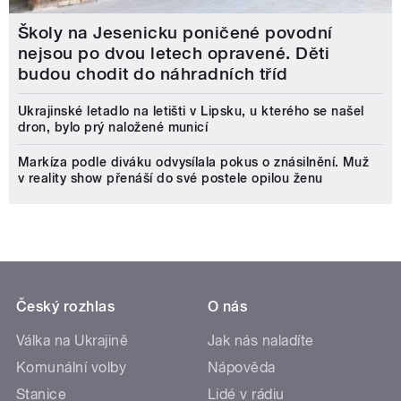
Školy na Jesenicku poničené povodní
nejsou po dvou letech opravené. Děti
budou chodit do náhradních tříd
Ukrajinské letadlo na letišti v Lipsku, u kterého se našel
dron, bylo prý naložené municí
Markíza podle diváku odvysílala pokus o znásilnění. Muž
v reality show přenáší do své postele opilou ženu
Český rozhlas
O nás
Válka na Ukrajině
Jak nás naladíte
Komunální volby
Nápověda
Stanice
Lidé v rádiu