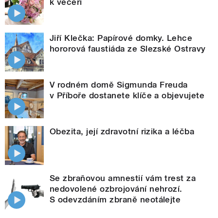
k večeři
Jiří Klečka: Papírové domky. Lehce
hororová faustiáda ze Slezské Ostravy
V rodném domě Sigmunda Freuda
v Příboře dostanete klíče a objevujete
Obezita, její zdravotní rizika a léčba
Se zbraňovou amnestií vám trest za
nedovolené ozbrojování nehrozí.
S odevzdáním zbraně neotálejte