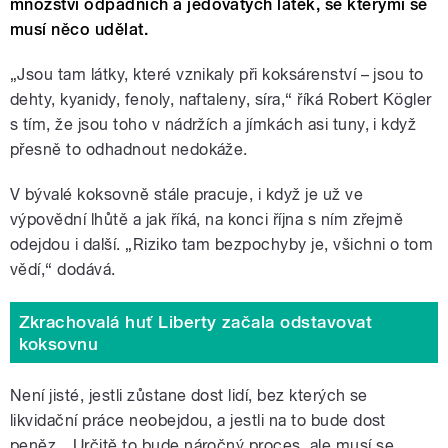
množství odpadních a jedovatých látek, se kterými se
musí něco udělat.
„Jsou tam látky, které vznikaly při koksárenství – jsou to
dehty, kyanidy, fenoly, naftaleny, síra,“ říká Robert Kögler
s tím, že jsou toho v nádržích a jímkách asi tuny, i když
přesně to odhadnout nedokáže.
V bývalé koksovně stále pracuje, i když je už ve
výpovědní lhůtě a jak říká, na konci října s ním zřejmě
odejdou i další. „Riziko tam bezpochyby je, všichni o tom
vědí,“ dodává.
Zkrachovalá huť Liberty začala odstavovat
koksovnu
Není jisté, jestli zůstane dost lidí, bez kterých se
likvidační práce neobejdou, a jestli na to bude dost
peněz. „Určitě to bude náročný proces, ale musí se