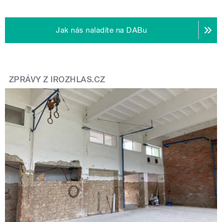
Jak nás naladíte na DABu
ZPRÁVY Z IROZHLAS.CZ