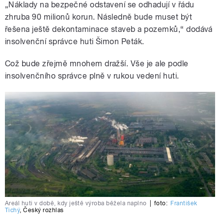
„Náklady na bezpečné odstavení se odhadují v řádu
zhruba 90 milionů korun. Následně bude muset být
řešena ještě dekontaminace staveb a pozemků,“ dodává
insolvenční správce huti Šimon Peták.
Což bude zřejmě mnohem dražší. Vše je ale podle
insolvenčního správce plně v rukou vedení huti.
Areál huti v době, kdy ještě výroba běžela naplno
|
foto:
František
Tichý
,
Český rozhlas