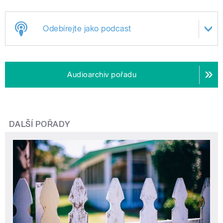
Odebírejte jako podcast
Audioarchiv pořadu
DALŠÍ POŘADY