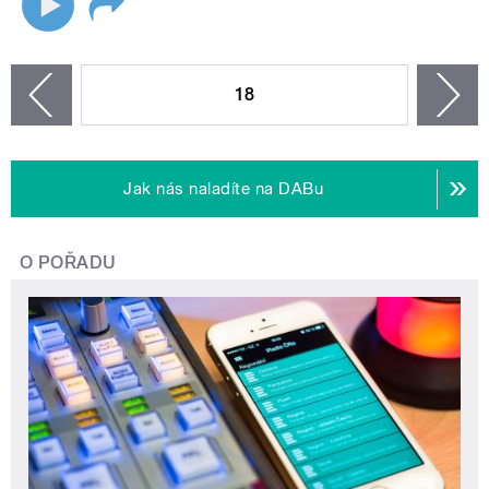
STRÁNKY
18
n
zí
Jak nás naladíte na DABu
O POŘADU