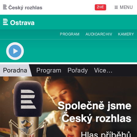
Přejít k hlavnímu obsahu
MENU
ŽIVĚ
PROGRAM
AUDIOARCHIV
KAMERY
Poradna
Program
Pořady
Více
…