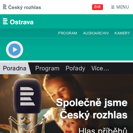
Přejít k hlavnímu obsahu
MENU
ŽIVĚ
PROGRAM
AUDIOARCHIV
KAMERY
Poradna
Program
Pořady
Více
…