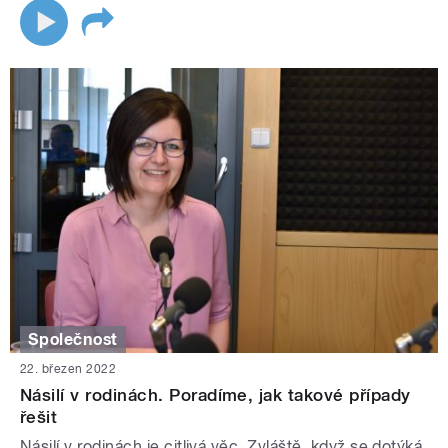
Společnost
22. březen 2022
Násilí v rodinách. Poradíme, jak takové případy
řešit
Násilí v rodinách je citlivá věc. Zvláště, když se dotýká