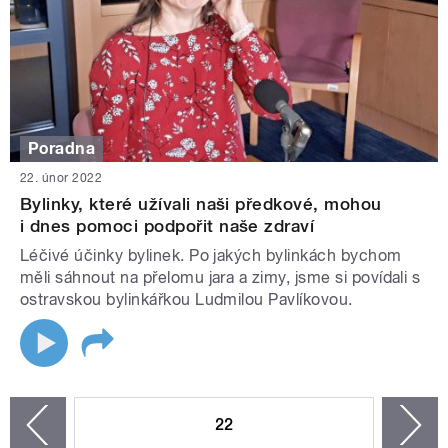
Poradna
22. únor 2022
Bylinky, které užívali naši předkové, mohou
i dnes pomoci podpořit naše zdraví
Léčivé účinky bylinek. Po jakých bylinkách bychom
měli sáhnout na přelomu jara a zimy, jsme si povídali s
ostravskou bylinkářkou Ludmilou Pavlíkovou.
STRÁNKY
22
n
zí