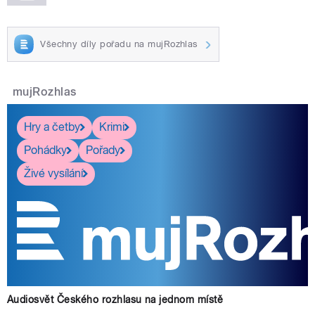
Všechny díly pořadu na mujRozhlas
mujRozhlas
Hry a četby
Krimi
Pohádky
Pořady
Živé vysílání
Audiosvět Českého rozhlasu na jednom místě