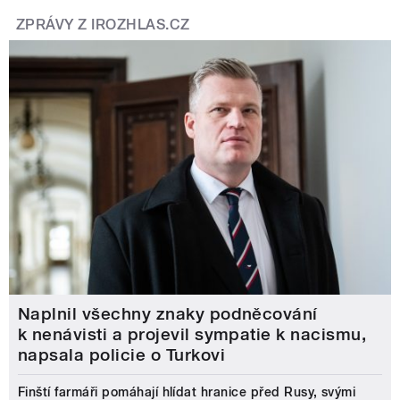
ZPRÁVY Z IROZHLAS.CZ
Naplnil všechny znaky podněcování
k nenávisti a projevil sympatie k nacismu,
napsala policie o Turkovi
Finští farmáři pomáhají hlídat hranice před Rusy, svými