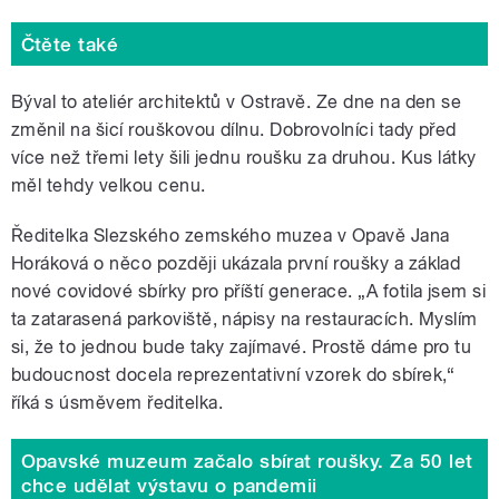
Čtěte také
Býval to ateliér architektů v Ostravě. Ze dne na den se
změnil na šicí rouškovou dílnu. Dobrovolníci tady před
více než třemi lety šili jednu roušku za druhou. Kus látky
měl tehdy velkou cenu.
Ředitelka Slezského zemského muzea v Opavě Jana
Horáková o něco později ukázala první roušky a základ
nové covidové sbírky pro příští generace. „A fotila jsem si
ta zatarasená parkoviště, nápisy na restauracích. Myslím
si, že to jednou bude taky zajímavé. Prostě dáme pro tu
budoucnost docela reprezentativní vzorek do sbírek,“
říká s úsměvem ředitelka.
Opavské muzeum začalo sbírat roušky. Za 50 let
chce udělat výstavu o pandemii