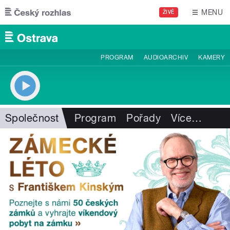
Přejít k hlavnímu obsahu
MENU
ŽIVĚ
PROGRAM
AUDIOARCHIV
KAMERY
Společnost
Program
Pořady
Více
…