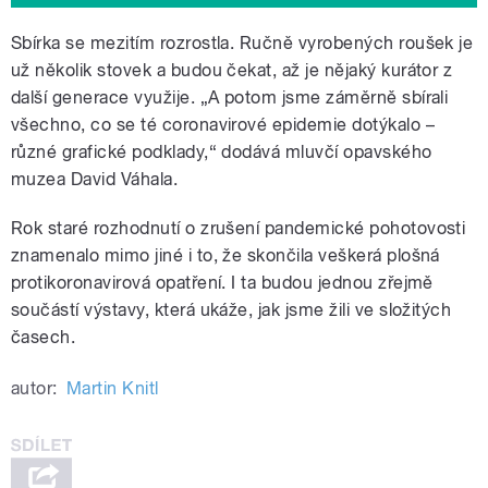
Sbírka se mezitím rozrostla. Ručně vyrobených roušek je
už několik stovek a budou čekat, až je nějaký kurátor z
další generace využije. „A potom jsme záměrně sbírali
všechno, co se té coronavirové epidemie dotýkalo –
různé grafické podklady,“ dodává mluvčí opavského
muzea David Váhala.
Rok staré rozhodnutí o zrušení pandemické pohotovosti
znamenalo mimo jiné i to, že skončila veškerá plošná
protikoronavirová opatření. I ta budou jednou zřejmě
součástí výstavy, která ukáže, jak jsme žili ve složitých
časech.
autor:
Martin Knitl