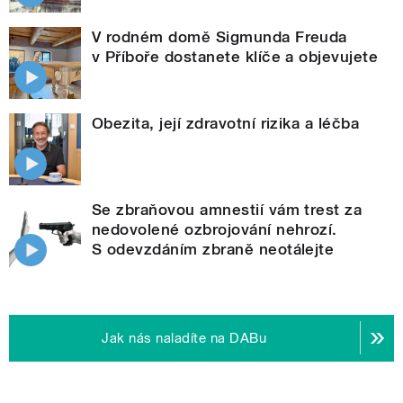
V rodném domě Sigmunda Freuda
v Příboře dostanete klíče a objevujete
Obezita, její zdravotní rizika a léčba
Se zbraňovou amnestií vám trest za
nedovolené ozbrojování nehrozí.
S odevzdáním zbraně neotálejte
Jak nás naladíte na DABu