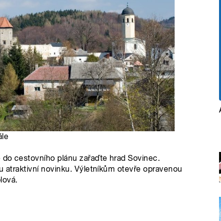
ále
ě do cestovního plánu zařaďte hrad Sovinec.
nu atraktivní novinku. Výletníkům otevře opravenou
lová.