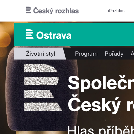
Přejít k hlavnímu obsahu
iRozhlas
Životní styl
Program
Pořady
A