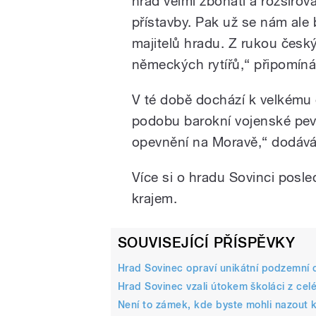
hrad velmi zbohatl a rozšiřov
přístavby. Pak už se nám ale b
majitelů hradu. Z rukou čes
německých rytířů,“ připomíná
V té době dochází k velkému
podobu barokní vojenské pevn
opevnění na Moravě,“ dodává
Více si o hradu Sovinci pos
krajem.
SOUVISEJÍCÍ PŘÍSPĚVKY
Hrad Sovinec opraví unikátní podzemní ch
Hrad Sovinec vzali útokem školáci z cel
Není to zámek, kde byste mohli nazout 