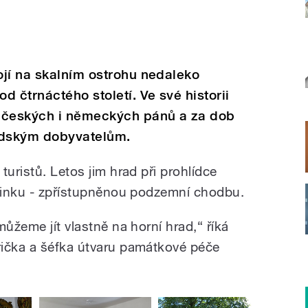
ojí na skalním ostrohu nedaleko
 čtrnáctého století. Ve své historii
a českých i německých pánů a za dob
védským dobyvatelům.
turistů. Letos jim hrad při prohlídce
ovinku - zpřístupněnou podzemní chodbu.
můžeme jít vlastně na horní hrad,“ říká
rička a šéfka útvaru památkové péče