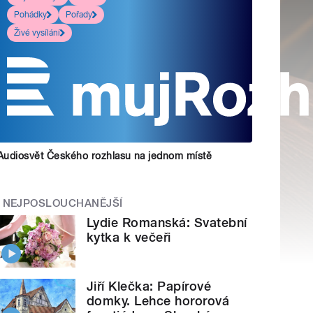
Pohádky
Pořady
Živé vysílání
Audiosvět Českého rozhlasu na jednom místě
NEJPOSLOUCHANĚJŠÍ
Lydie Romanská: Svatební
kytka k večeři
Jiří Klečka: Papírové
domky. Lehce hororová