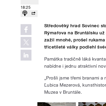
18:25
Středověký hrad Sovinec st
Rýmařova na Bruntálsku už od
zažil mnohé, prošel rukam
třicetileté války podlehl š
Památka tradičně láká kvanta 
nabídne i jednu atraktivní n
„Prošli jsme třemi branami a 
Ľubica Mezerová, kunsthisto
Muzea v Bruntále.