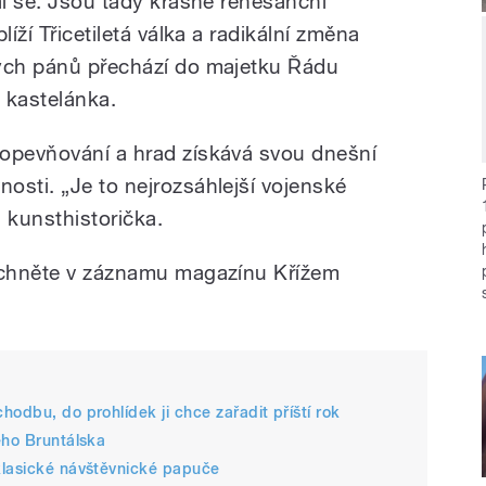
al se. Jsou tady krásné renesanční
líží Třicetiletá válka a radikální změna
kých pánů přechází do majetku Řádu
 kastelánka.
 opevňování a hrad získává svou dnešní
osti. „Je to nejrozsáhlejší vojenské
 kunsthistorička.
lechněte v záznamu magazínu Křížem
odbu, do prohlídek ji chce zařadit příští rok
ého Bruntálska
klasické návštěvnické papuče