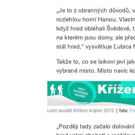
„Je to z obranných důvodů, v
rozlehlou horní Hanou. Vlastně
když hrad obléhali Švédové, t
na kterém jsou domy, ale pře
stál hrad,“ vysvětluje Ľubica
Takže to, co se laikovi jeví 
vybrané místo. Místo navíc l
Letní soutěž Křížem krajem 2015
|
foto:
Fr
„Později tady začalo dolování 