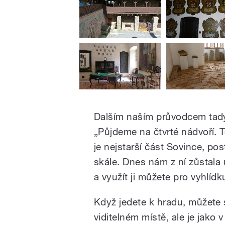
Dalším naším průvodcem tady
„Půjdeme na čtvrté nádvoří.
je nejstarší část Sovince, po
skále. Dnes nám z ní zůstala 
a využít ji můžete pro vyhlídk
Když jedete k hradu, můžete 
viditelném místě, ale je jako v