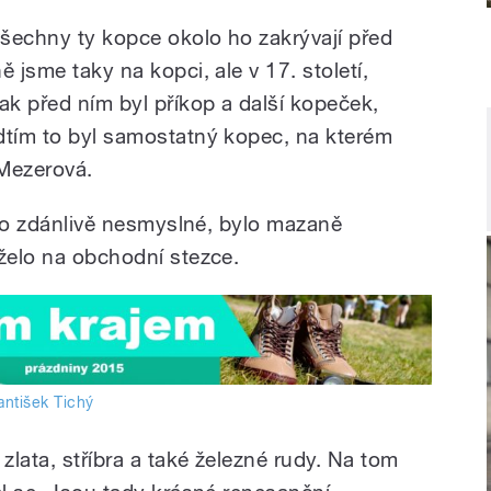
šechny ty kopce okolo ho zakrývají před
 jsme taky na kopci, ale v 17. století,
ak před ním byl příkop a další kopeček,
dtím to byl samostatný kopec, na kterém
 Mezerová.
jako zdánlivě nesmyslné, bylo mazaně
eželo na obchodní stezce.
antišek Tichý
zlata, stříbra a také železné rudy. Na tom