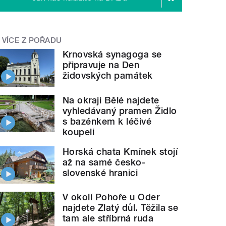
VÍCE Z POŘADU
Krnovská synagoga se
připravuje na Den
židovských památek
Na okraji Bělé najdete
vyhledávaný pramen Židlo
s bazénkem k léčivé
koupeli
Horská chata Kmínek stojí
až na samé česko-
slovenské hranici
V okolí Pohoře u Oder
najdete Zlatý důl. Těžila se
tam ale stříbrná ruda