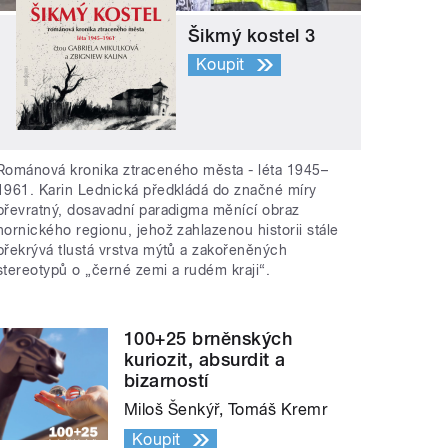
Šikmý kostel 3
Koupit
Románová kronika ztraceného města - léta 1945–
1961. Karin Lednická předkládá do značné míry
převratný, dosavadní paradigma měnící obraz
hornického regionu, jehož zahlazenou historii stále
překrývá tlustá vrstva mýtů a zakořeněných
stereotypů o „černé zemi a rudém kraji“.
100+25 brněnských
kuriozit, absurdit a
bizarností
Miloš Šenkýř, Tomáš Kremr
Koupit