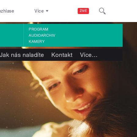
ozhlase
Více
ŽIVĚ
PROGRAM
AUDIOARCHIV
KAMERY
Jak nás naladíte
Kontakt
Více
…