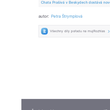
Chata Prašivá v Beskydech dostává nov
autor:
Petra Štrymplová
Všechny díly pořadu na mujRozhlas