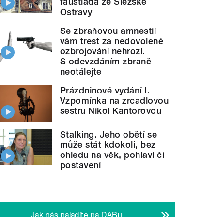
faustiáda ze Slezské
Ostravy
Se zbraňovou amnestií
vám trest za nedovolené
ozbrojování nehrozí.
S odevzdáním zbraně
neotálejte
Prázdninové vydání I.
Vzpomínka na zrcadlovou
sestru Nikol Kantorovou
Stalking. Jeho obětí se
může stát kdokoli, bez
ohledu na věk, pohlaví či
postavení
Jak nás naladíte na DABu