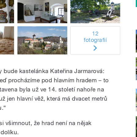
12
fotografií
 bude kastelánka Kateřina Jarmarová:
 Teď procházíme pod hlavním hradem – to
stavena byla už ve 14. století nahoře na
už jen hlavní věž, která má dvacet metrů
u.“
si všimnout, že hrad není na nějak
 dolíku.