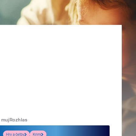
mujRozhlas
Hry a četby
Krimi