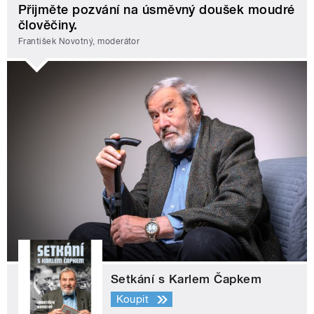
Přijměte pozvání na úsměvný doušek moudré
člověčiny.
František Novotný, moderátor
Setkání s Karlem Čapkem
Koupit