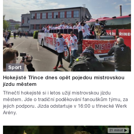
Sport
Hokejisté Třince dnes opět pojedou mistrovskou
jízdu městem
Třinečtí hokejisté si i letos užijí mistrovskou jízdu
městem. Jde o tradiční poděkování fanouškům týmu, za
jejich podporu. Jízda odstartuje v 16:00 u třinecké Werk
Arény.
21 minut