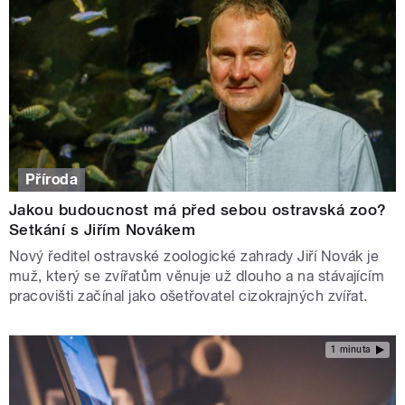
Příroda
Jakou budoucnost má před sebou ostravská zoo?
Setkání s Jiřím Novákem
Nový ředitel ostravské zoologické zahrady Jiří Novák je
muž, který se zvířatům věnuje už dlouho a na stávajícím
pracovišti začínal jako ošetřovatel cizokrajných zvířat.
1 minuta