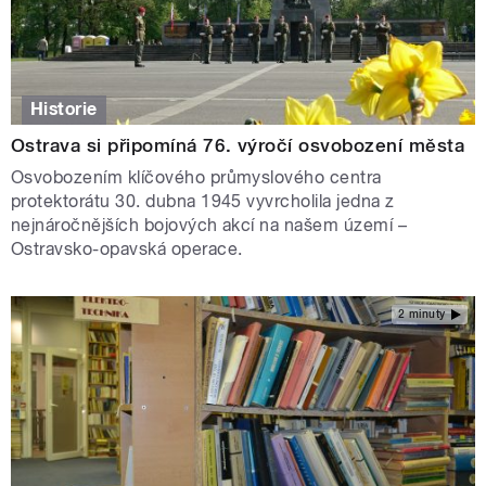
Historie
Ostrava si připomíná 76. výročí osvobození města
Osvobozením klíčového průmyslového centra
protektorátu 30. dubna 1945 vyvrcholila jedna z
nejnáročnějších bojových akcí na našem území –
Ostravsko-opavská operace.
2 minuty