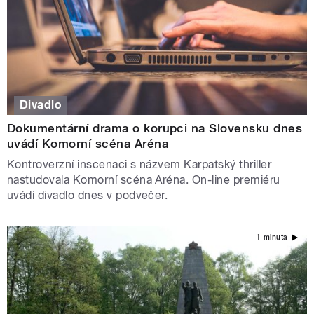
Divadlo
Dokumentární drama o korupci na Slovensku dnes
uvádí Komorní scéna Aréna
Kontroverzní inscenaci s názvem Karpatský thriller
nastudovala Komorní scéna Aréna. On-line premiéru
uvádí divadlo dnes v podvečer.
1 minuta