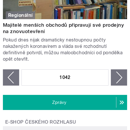
Regionální
Majitelé menších obchodů připravují své prodejny
na znovuotevření
Pokud dnes nijak dramaticky nestoupnou počty
nakažených koronavirem a vláda své rozhodnutí
definitivně potvrdí, můžou maloobchodníci od pondělka
opět otevřít.
STRÁNKY
1042
n
zí
Zprávy
E-SHOP ČESKÉHO ROZHLASU