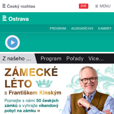
Přejít k hlavnímu obsahu
MENU
ŽIVĚ
PROGRAM
AUDIOARCHIV
KAMERY
Z našeho vysílání
Program
Pořady
Více
…