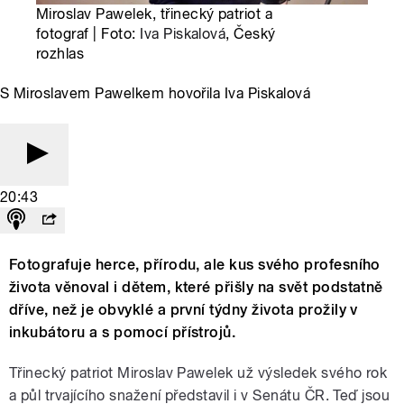
Miroslav Pawelek, třinecký patriot a
fotograf | Foto:
Iva Piskalová
, Český
rozhlas
S Miroslavem Pawelkem hovořila Iva Piskalová
20:43
Fotografuje herce, přírodu, ale kus svého profesního
života věnoval i dětem, které přišly na svět podstatně
dříve, než je obvyklé a první týdny života prožily v
inkubátoru a s pomocí přístrojů.
Třinecký patriot Miroslav Pawelek už výsledek svého rok
a půl trvajícího snažení představil i v Senátu ČR. Teď jsou