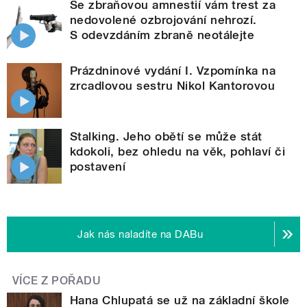
Se zbraňovou amnestií vám trest za
nedovolené ozbrojování nehrozí.
S odevzdáním zbraně neotálejte
Prázdninové vydání I. Vzpomínka na
zrcadlovou sestru Nikol Kantorovou
Stalking. Jeho obětí se může stát
kdokoli, bez ohledu na věk, pohlaví či
postavení
Jak nás naladíte na DABu
VÍCE Z POŘADU
Hana Chlupatá se už na základní škole