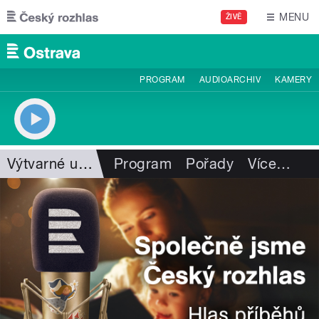
Přejít k hlavnímu obsahu
MENU
ŽIVĚ
PROGRAM
AUDIOARCHIV
KAMERY
Výtvarné umění
Program
Pořady
Více
…