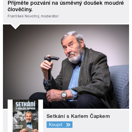
Přijměte pozvání na úsměvný doušek moudré
člověčiny.
František Novotný, moderátor
Setkání s Karlem Čapkem
Koupit