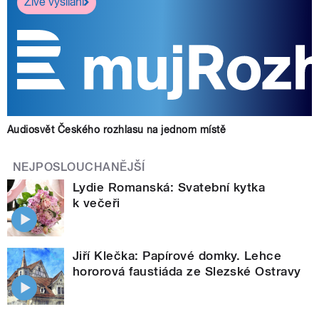
Živé vysílání
Audiosvět Českého rozhlasu na jednom místě
NEJPOSLOUCHANĚJŠÍ
Lydie Romanská: Svatební kytka
k večeři
Jiří Klečka: Papírové domky. Lehce
hororová faustiáda ze Slezské Ostravy