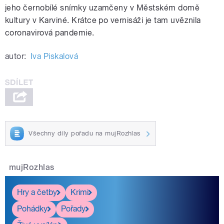
jeho černobílé snímky uzamčeny v Městském domě
kultury v Karviné. Krátce po vernisáži je tam uvěznila
coronavirová pandemie.
autor:
Iva Piskalová
Všechny díly pořadu na mujRozhlas
mujRozhlas
Hry a četby
Krimi
Pohádky
Pořady