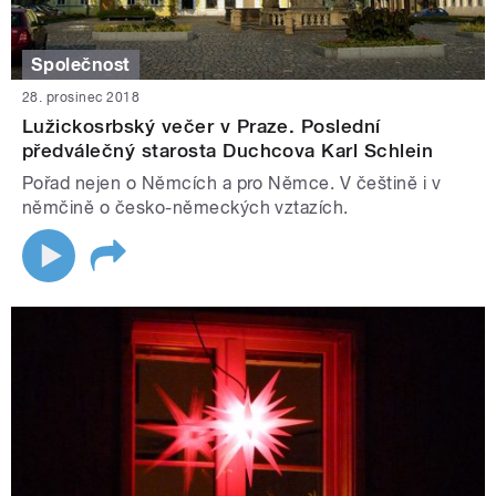
Společnost
28. prosinec 2018
Lužickosrbský večer v Praze. Poslední
předválečný starosta Duchcova Karl Schlein
Pořad nejen o Němcích a pro Němce. V češtině i v
němčině o česko-německých vztazích.