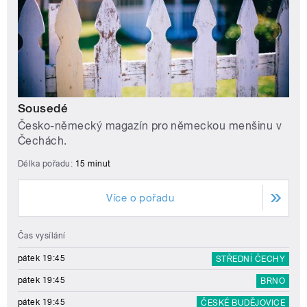
Sousedé
Česko-německý magazín pro německou menšinu v
Čechách.
Délka pořadu:
15 minut
Více o pořadu
Čas vysílání
pátek 19:45
STŘEDNÍ ČECHY
pátek 19:45
BRNO
pátek 19:45
ČESKÉ BUDĚJOVICE