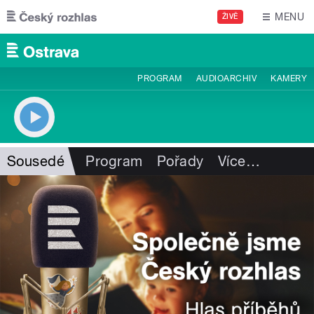
Přejít k hlavnímu obsahu
MENU
ŽIVĚ
PROGRAM
AUDIOARCHIV
KAMERY
Sousedé
Program
Pořady
Více
…