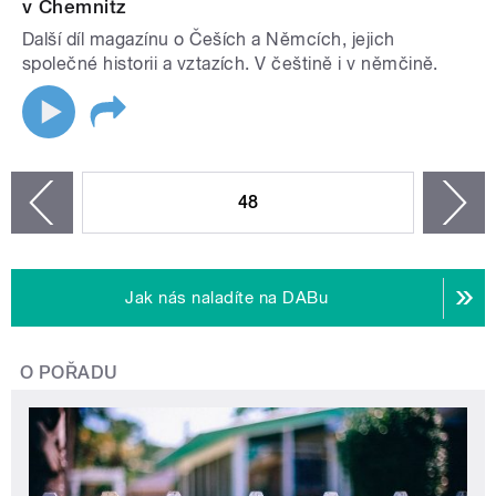
v Chemnitz
Další díl magazínu o Češích a Němcích, jejich
společné historii a vztazích. V češtině i v němčině.
STRÁNKY
48
n
zí
Jak nás naladíte na DABu
O POŘADU