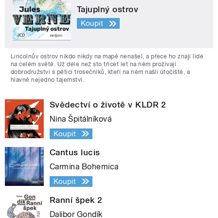
Tajuplný ostrov
Koupit
Lincolnův ostrov nikdo nikdy na mapě nenašel, a přece ho znají lidé
na celém světě. Už déle než sto třicet let na něm prožívají
dobrodružství s pěticí trosečníků, kteří na něm našli útočiště, a
hlavně nejedno tajemství.
Svědectví o životě v KLDR 2
Nina Špitálníková
Koupit
Cantus lucis
Carmina Bohemica
Koupit
Ranní špek 2
Dalibor Gondík