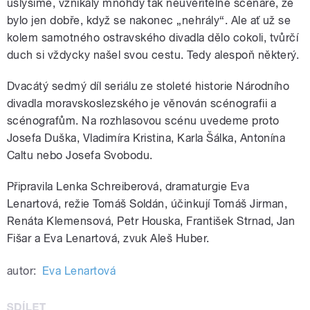
uslyšíme, vznikaly mnohdy tak neuvěřitelné scénáře, že
bylo jen dobře, když se nakonec „nehrály“. Ale ať už se
kolem samotného ostravského divadla dělo cokoli, tvůrčí
duch si vždycky našel svou cestu. Tedy alespoň některý.
Dvacátý sedmý díl seriálu ze stoleté historie Národního
divadla moravskoslezského je věnován scénografii a
scénografům. Na rozhlasovou scénu uvedeme proto
Josefa Duška, Vladimíra Kristina, Karla Šálka, Antonína
Caltu nebo Josefa Svobodu.
Připravila Lenka Schreiberová, dramaturgie Eva
Lenartová, režie Tomáš Soldán, účinkují Tomáš Jirman,
Renáta Klemensová, Petr Houska, František Strnad, Jan
Fišar a Eva Lenartová, zvuk Aleš Huber.
autor:
Eva Lenartová