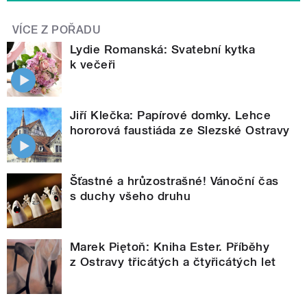
VÍCE Z POŘADU
Lydie Romanská: Svatební kytka
k večeři
Jiří Klečka: Papírové domky. Lehce
hororová faustiáda ze Slezské Ostravy
Šťastné a hrůzostrašné! Vánoční čas
s duchy všeho druhu
Marek Piętoň: Kniha Ester. Příběhy
z Ostravy třicátých a čtyřicátých let