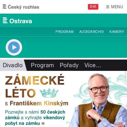
Přejít k hlavnímu obsahu
MENU
ŽIVĚ
PROGRAM
AUDIOARCHIV
KAMERY
Divadlo
Program
Pořady
Více
…