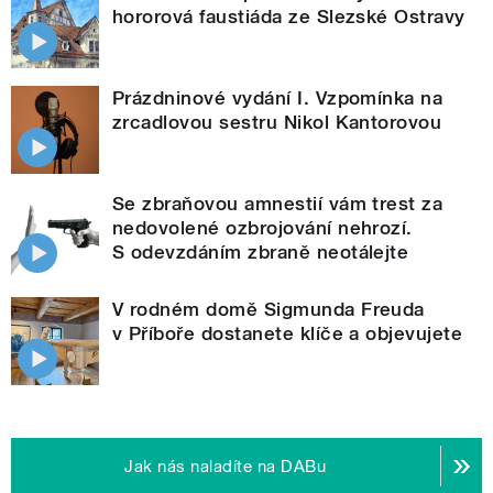
hororová faustiáda ze Slezské Ostravy
Prázdninové vydání I. Vzpomínka na
zrcadlovou sestru Nikol Kantorovou
Se zbraňovou amnestií vám trest za
nedovolené ozbrojování nehrozí.
S odevzdáním zbraně neotálejte
V rodném domě Sigmunda Freuda
v Příboře dostanete klíče a objevujete
Jak nás naladíte na DABu