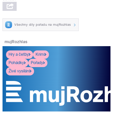
Všechny díly pořadu na mujRozhlas
mujRozhlas
Hry a četby
Krimi
Pohádky
Pořady
Živé vysílání