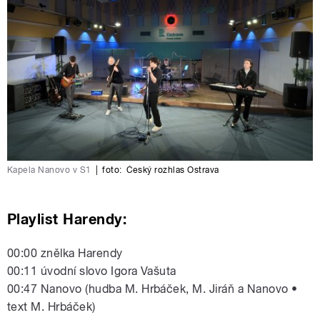
Kapela Nanovo v S1
|
foto:
Český rozhlas Ostrava
Playlist Harendy:
00:00 znělka Harendy
00:11 úvodní slovo Igora Vašuta
00:47 Nanovo (hudba M. Hrbáček, M. Jiráň a Nanovo •
text M. Hrbáček)