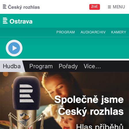
Přejít k hlavnímu obsahu
MENU
ŽIVĚ
PROGRAM
AUDIOARCHIV
KAMERY
Hudba
Program
Pořady
Více
…