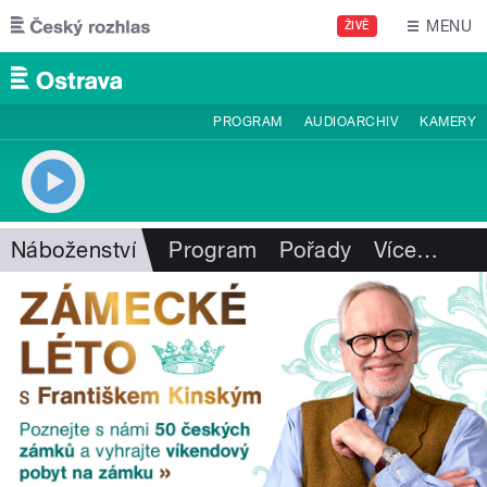
Přejít k hlavnímu obsahu
MENU
ŽIVĚ
PROGRAM
AUDIOARCHIV
KAMERY
Náboženství
Program
Pořady
Více
…