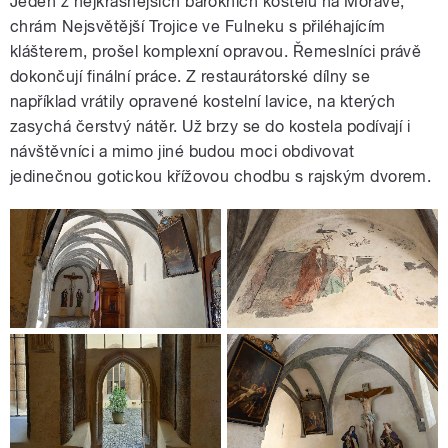
Jeden z nejkrásnějších barokních kostelů na Moravě,
chrám Nejsvětější Trojice ve Fulneku s přiléhajícím
klášterem, prošel komplexní opravou. Řemeslníci právě
dokončují finální práce. Z restaurátorské dílny se
například vrátily opravené kostelní lavice, na kterých
zasychá čerstvý nátěr. Už brzy se do kostela podívají i
návštěvníci a mimo jiné budou moci obdivovat
jedinečnou gotickou křížovou chodbu s rajským dvorem.