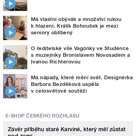
Má vlastní obývák a množství rukou
k hlazení. Králík Bohoušek je mezi
seniory oblíbený
O ředitelské vile Vagónky ve Studénce
s muzejníky Bronislavem Novosadem a
Ivanou Richterovou
Má nápady, které mění svět. Designérka
Barbora Bezděková uspěla
v celosvětové soutěži
E-SHOP ČESKÉHO ROZHLASU
Závěr příběhu staré Karviné, který měl zůstat
pod zemí