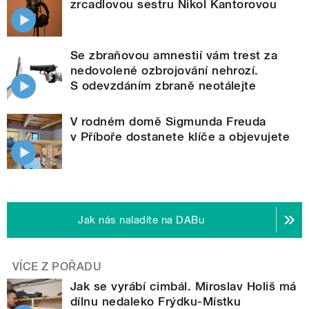
zrcadlovou sestru Nikol Kantorovou
Se zbraňovou amnestií vám trest za
nedovolené ozbrojování nehrozí.
S odevzdáním zbraně neotálejte
V rodném domě Sigmunda Freuda
v Příboře dostanete klíče a objevujete
Jak nás naladíte na DABu
VÍCE Z POŘADU
Jak se vyrábí cimbál. Miroslav Holiš má
dílnu nedaleko Frýdku-Místku