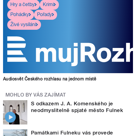
Hry a četby
Krimi
Pohádky
Pořady
Živé vysílání
Audiosvět Českého rozhlasu na jednom místě
MOHLO BY VÁS ZAJÍMAT
S odkazem J. A. Komenského je
neodmyslitelně spjaté město Fulnek
Památkami Fulneku vás provede