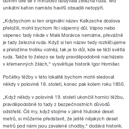
důlním díle se v minulosti dobývala železná ruda. Teď
unikátní kaňon namísto havířů obsadili netopýři.
„Kdybychom si ten originální název Kalkzeche doslova
přeložili, mohli bychom říci vápenný důl. Vápno nebo
vápenec tady nikde v Malé Morávce nemáme, převážně
je tady železná ruda. Když si ten název tedy rozklíčujeme
a přeložíme trošku volněji, tak je to důl, kde se těží světlá
ruda. Takže to železo se tady pravděpodobně nacházelo
v křemenných žilách,“ vysvětluje historik Igor Hornišer.
Počátky těžby v této lokalitě bychom mohli sledovat
někdy v polovině 16. století, konec pak kolem roku 1850.
„Když někdy v polovině 19. století ukončili horníci těžbu,
pravděpodobně to tady z bezpečnostních důvodů
odstřelili. Čili my, když stojíme v jámě hluboké deset
metrů, si můžeme představit, že ještě nějakých deset
metrů pod námi jsou zavalené chodby,“ dodává historik.