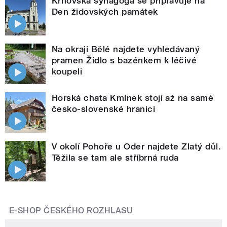
Krnovská synagoga se připravuje na
Den židovských památek
Na okraji Bělé najdete vyhledávaný
pramen Židlo s bazénkem k léčivé
koupeli
Horská chata Kmínek stojí až na samé
česko-slovenské hranici
V okolí Pohoře u Oder najdete Zlatý důl.
Těžila se tam ale stříbrná ruda
E-SHOP ČESKÉHO ROZHLASU