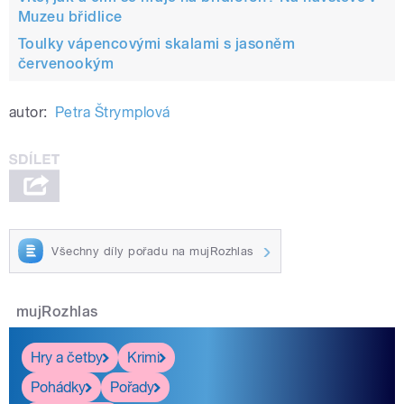
Muzeu břidlice
Toulky vápencovými skalami s jasoněm
červenookým
autor:
Petra Štrymplová
Všechny díly pořadu na mujRozhlas
mujRozhlas
Hry a četby
Krimi
Pohádky
Pořady