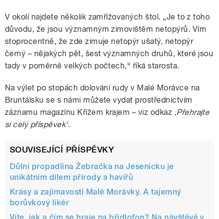
V okolí najdete několik zamřížovaných štol. „Je to z toho
důvodu, že jsou významným zimovištěm netopýrů. Vím
stoprocentně, že zde zimuje netopýr ušatý, netopýr
černý – nějakých pět, šest významných druhů, které jsou
tady v poměrně velkých počtech,“ říká starosta.
Na výlet po stopách dolování rudy v Malé Morávce na
Bruntálsku se s námi můžete vydat prostřednictvím
záznamu magazínu Křížem krajem – viz odkaz
‚Přehrajte
si celý příspěvek‘
.
SOUVISEJÍCÍ PŘÍSPĚVKY
Důlní propadlina Žebračka na Jesenicku je
unikátním dílem přírody a havířů
Krásy a zajímavosti Malé Morávky. A tajemný
borůvkový likér
Víte, jak a čím se hraje na břidlofon? Na návštěvě v