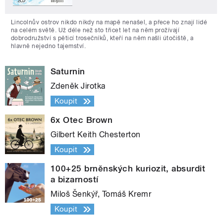
Lincolnův ostrov nikdo nikdy na mapě nenašel, a přece ho znají lidé
na celém světě. Už déle než sto třicet let na něm prožívají
dobrodružství s pěticí trosečníků, kteří na něm našli útočiště, a
hlavně nejedno tajemství.
Saturnin
Zdeněk Jirotka
Koupit
6x Otec Brown
Gilbert Keith Chesterton
Koupit
100+25 brněnských kuriozit, absurdit
a bizarností
Miloš Šenkýř, Tomáš Kremr
Koupit