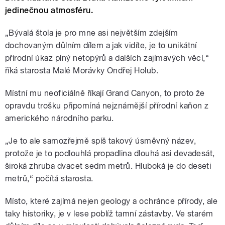
jedinečnou atmosféru.
„Bývalá štola je pro mne asi největším zdejším
dochovaným důlním dílem a jak vidíte, je to unikátní
přírodní úkaz plný netopýrů a dalších zajímavých věcí,“
říká starosta Malé Morávky Ondřej Holub.
Místní mu neoficiálně říkají Grand Canyon, to proto že
opravdu trošku připomíná nejznámější přírodní kaňon z
amerického národního parku.
„Je to ale samozřejmě spíš takový úsměvný název,
protože je to podlouhlá propadlina dlouhá asi devadesát,
široká zhruba dvacet sedm metrů. Hluboká je do deseti
metrů,“ počítá starosta.
Místo, které zajímá nejen geology a ochránce přírody, ale
taky historiky, je v lese poblíž tamní zástavby. Ve starém