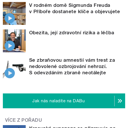
V rodném domě Sigmunda Freuda
v Příboře dostanete klíče a objevujete
Obezita, její zdravotní rizika a léčba
Se zbraňovou amnestií vám trest za
nedovolené ozbrojování nehrozí.
S odevzdáním zbraně neotálejte
Jak nás naladíte na DABu
VÍCE Z POŘADU