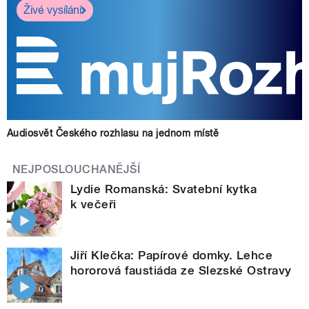
Živé vysílání
Audiosvět Českého rozhlasu na jednom místě
NEJPOSLOUCHANĚJŠÍ
Lydie Romanská: Svatební kytka
k večeři
Jiří Klečka: Papírové domky. Lehce
hororová faustiáda ze Slezské Ostravy