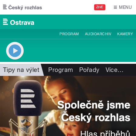
Přejít k hlavnímu obsahu
MENU
ŽIVĚ
PROGRAM
AUDIOARCHIV
KAMERY
Tipy na výlet
Program
Pořady
Více
…