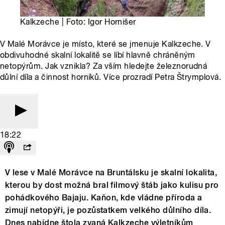
Kalkzeche | Foto: Igor Hornišer
V Malé Morávce je místo, které se jmenuje Kalkzeche. V
obdivuhodné skalní lokalitě se líbí hlavně chráněným
netopýrům. Jak vznikla? Za vším hledejte železnorudná
důlní díla a činnost horníků. Více prozradí Petra Štrymplová.
18:22
V lese v Malé Morávce na Bruntálsku je skalní lokalita,
kterou by dost možná bral filmový štáb jako kulisu pro
pohádkového Bajaju. Kaňon, kde vládne příroda a
zimují netopýři, je pozůstatkem velkého důlního díla.
Dnes nabídne štola zvaná Kalkzeche výletníkům