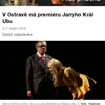
V Ostravě má premiéru Jarryho Král
Ubu
7. duben 2016
Dobré odpoledne
David Viktora (Otec Ubu) a Lada Bělašková (Matka Ubu)
|
foto:
Radovan