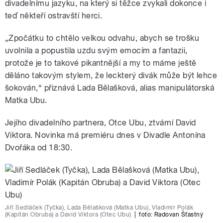
divadelnímu jazyku, na který si těžce zvykali dokonce i
teď někteří ostravští herci.
„Zpočátku to chtělo velkou odvahu, abych se trošku
uvolnila a popustila uzdu svým emocím a fantazii,
protože je to takové pikantnější a my to máme ještě
děláno takovým stylem, že leckterý divák může být lehce
šokován,“ přiznává Lada Bělašková, alias manipulátorská
Matka Ubu.
Jejího divadelního partnera, Otce Ubu, ztvární David
Viktora. Novinka má premiéru dnes v Divadle Antonína
Dvořáka od 18:30.
Jiří Sedláček (Tyčka), Lada Bělašková (Matka Ubu), Vladimír Polák
(Kapitán Obruba) a David Viktora (Otec Ubu)
|
foto:
Radovan Šťastný