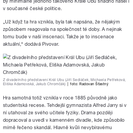
by minimálně jednoho takového Krále Ubu snadno našel i
v současné české politice.
„Už když ta hra vznikla, byla tak napsána, že nějakým
způsobem reagovala na společnost té doby. A nejinak
tomu bude v naší inscenaci. Takže je to inscenace
aktuální,“ dodává Pivovar.
Z divadelního představení Král Ubu (Jiří Sedláček, Michaela Petřeková,
Eliška Adamovská, Jakub Chromčák)
|
foto:
Radovan Šťastný
Hra samotná totiž vznikla v roce 1885 původně jako
studentská recese. Tehdejší gymnazista Alfred Jarry si v
ní utahoval ze svého učitele fyziky. Drama později
dopracoval a uvedl v kamenném divadle, kde způsobilo
mírně řečeno skandál. Hlavně kvůli nevybíravému