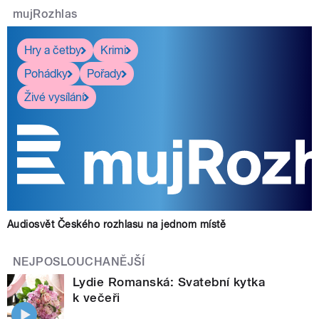
mujRozhlas
Hry a četby
Krimi
Pohádky
Pořady
Živé vysílání
Audiosvět Českého rozhlasu na jednom místě
NEJPOSLOUCHANĚJŠÍ
Lydie Romanská: Svatební kytka
k večeři