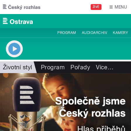
Přejít k hlavnímu obsahu
MENU
ŽIVĚ
PROGRAM
AUDIOARCHIV
KAMERY
Životní styl
Program
Pořady
Více
…