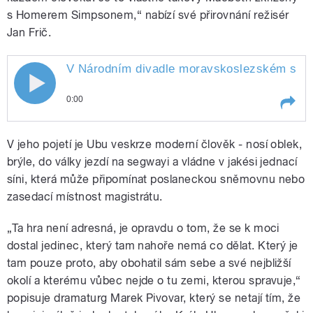
s Homerem Simpsonem,“ nabízí své přirovnání režisér
Jan Frič.
V Národním divadle moravskoslezském se cho
0:00
Play /
Daňková.
V Národním divadle
V jeho pojetí je Ubu veskrze moderní člověk - nosí oblek,
moravskoslezském se chopil
moci poživačný uzurpátor Král
brýle, do války jezdí na segwayi a vládne v jakési jednací
Ubu. Novinku ostravské činohry
síni, která může připomínat poslaneckou sněmovnu nebo
vám v reportáži představí
zasedací místnost magistrátu.
Kateřina
„Ta hra není adresná, je opravdu o tom, že se k moci
dostal jedinec, který tam nahoře nemá co dělat. Který je
tam pouze proto, aby obohatil sám sebe a své nejbližší
pause
okolí a kterému vůbec nejde o tu zemi, kterou spravuje,“
popisuje dramaturg Marek Pivovar, který se netají tím, že