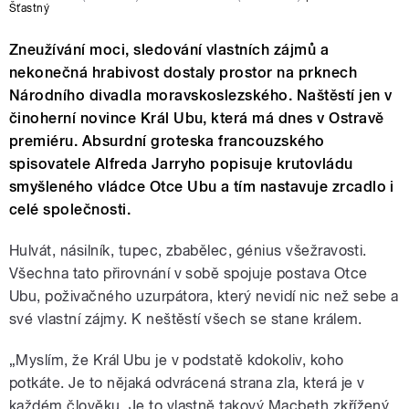
Šťastný
Zneužívání moci, sledování vlastních zájmů a
nekonečná hrabivost dostaly prostor na prknech
Národního divadla moravskoslezského. Naštěstí jen v
činoherní novince Král Ubu, která má dnes v Ostravě
premiéru. Absurdní groteska francouzského
spisovatele Alfreda Jarryho popisuje krutovládu
smyšleného vládce Otce Ubu a tím nastavuje zrcadlo i
celé společnosti.
Hulvát, násilník, tupec, zbabělec, génius všežravosti.
Všechna tato přirovnání v sobě spojuje postava Otce
Ubu, poživačného uzurpátora, který nevidí nic než sebe a
své vlastní zájmy. K neštěstí všech se stane králem.
„Myslím, že Král Ubu je v podstatě kdokoliv, koho
potkáte. Je to nějaká odvrácená strana zla, která je v
každém člověku. Je to vlastně takový Macbeth zkřížený