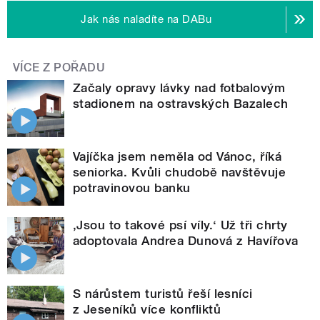
Jak nás naladíte na DABu
VÍCE Z POŘADU
Začaly opravy lávky nad fotbalovým
stadionem na ostravských Bazalech
Vajíčka jsem neměla od Vánoc, říká
seniorka. Kvůli chudobě navštěvuje
potravinovou banku
‚Jsou to takové psí víly.‘ Už tři chrty
adoptovala Andrea Dunová z Havířova
S nárůstem turistů řeší lesníci
z Jeseníků více konfliktů