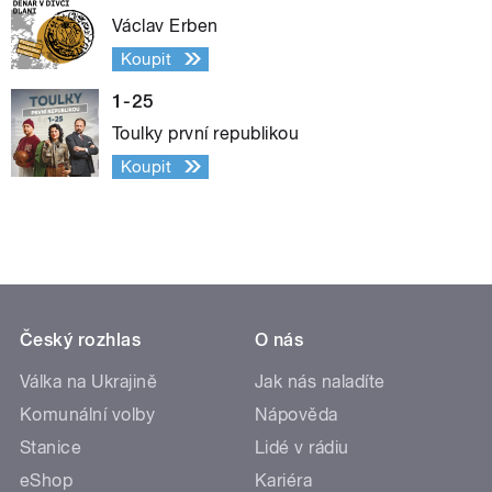
Václav Erben
Koupit
1-25
Toulky první republikou
Koupit
Český rozhlas
O nás
Válka na Ukrajině
Jak nás naladíte
Komunální volby
Nápověda
Stanice
Lidé v rádiu
eShop
Kariéra