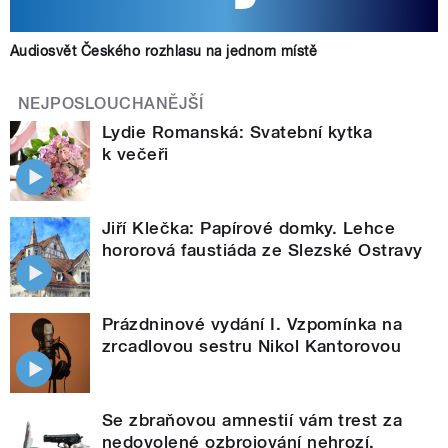
Audiosvět Českého rozhlasu na jednom místě
NEJPOSLOUCHANĚJŠÍ
Lydie Romanská: Svatební kytka
k večeři
Jiří Klečka: Papírové domky. Lehce
hororová faustiáda ze Slezské Ostravy
Prázdninové vydání I. Vzpomínka na
zrcadlovou sestru Nikol Kantorovou
Se zbraňovou amnestií vám trest za
nedovolené ozbrojování nehrozí.