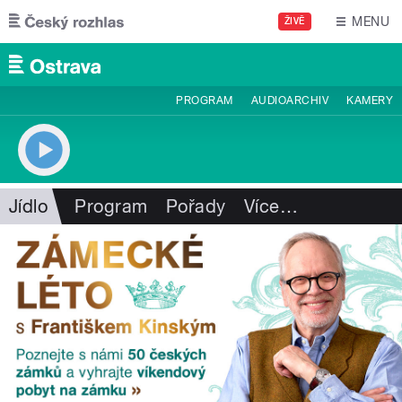
Přejít k hlavnímu obsahu
MENU
ŽIVĚ
PROGRAM
AUDIOARCHIV
KAMERY
Jídlo
Program
Pořady
Více
…