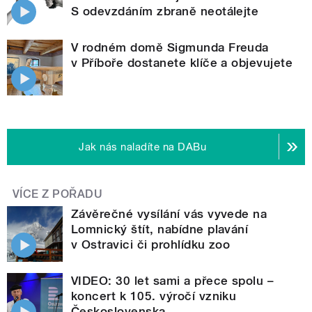
S odevzdáním zbraně neotálejte
V rodném domě Sigmunda Freuda
v Příboře dostanete klíče a objevujete
Jak nás naladíte na DABu
VÍCE Z POŘADU
Závěrečné vysílání vás vyvede na
Lomnický štít, nabídne plavání
v Ostravici či prohlídku zoo
VIDEO: 30 let sami a přece spolu –
koncert k 105. výročí vzniku
Československa