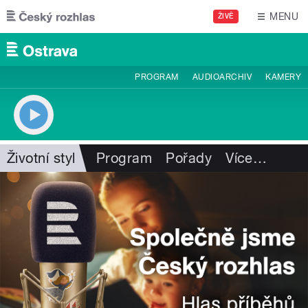
Přejít k hlavnímu obsahu
MENU
ŽIVĚ
PROGRAM
AUDIOARCHIV
KAMERY
Životní styl
Program
Pořady
Více
…