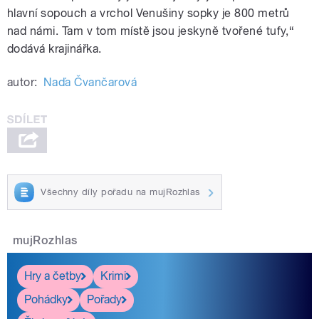
hlavní sopouch a vrchol Venušiny sopky je 800 metrů
nad námi. Tam v tom místě jsou jeskyně tvořené tufy,“
dodává krajinářka.
autor:
Naďa Čvančarová
Všechny díly pořadu na mujRozhlas
mujRozhlas
Hry a četby
Krimi
Pohádky
Pořady