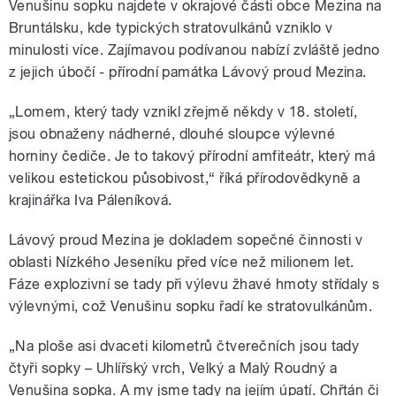
Venušinu sopku najdete v okrajové části obce Mezina na
Bruntálsku, kde typických stratovulkánů vzniklo v
minulosti více. Zajímavou podívanou nabízí zvláště jedno
z jejich úbočí - přírodní památka Lávový proud Mezina.
„Lomem, který tady vznikl zřejmě někdy v 18. století,
jsou obnaženy nádherné, dlouhé sloupce výlevné
horniny čediče. Je to takový přírodní amfiteátr, který má
velikou estetickou působivost,“ říká přírodovědkyně a
krajinářka Iva Páleníková.
Lávový proud Mezina je dokladem sopečné činnosti v
oblasti Nízkého Jeseníku před více než milionem let.
Fáze explozivní se tady při výlevu žhavé hmoty střídaly s
výlevnými, což Venušinu sopku řadí ke stratovulkánům.
„Na ploše asi dvaceti kilometrů čtverečních jsou tady
čtyři sopky – Uhlířský vrch, Velký a Malý Roudný a
Venušina sopka. A my jsme tady na jejím úpatí. Chřtán či