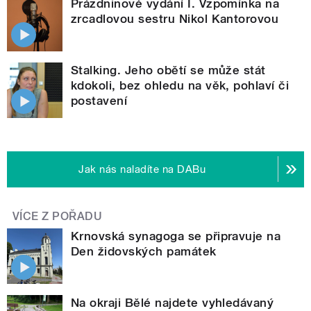
Prázdninové vydání I. Vzpomínka na
zrcadlovou sestru Nikol Kantorovou
Stalking. Jeho obětí se může stát
kdokoli, bez ohledu na věk, pohlaví či
postavení
Jak nás naladíte na DABu
VÍCE Z POŘADU
Krnovská synagoga se připravuje na
Den židovských památek
Na okraji Bělé najdete vyhledávaný