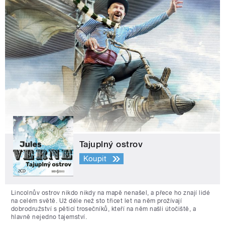
Tajuplný ostrov
Koupit
Lincolnův ostrov nikdo nikdy na mapě nenašel, a přece ho znají lidé
na celém světě. Už déle než sto třicet let na něm prožívají
dobrodružství s pěticí trosečníků, kteří na něm našli útočiště, a
hlavně nejedno tajemství.