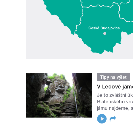
Tipy na výlet
V Ledové jámě
Je to zvláštní ú
Blatenského vrc
jámu najdeme, se