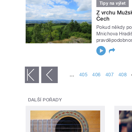
Tipy na výlet
Z vrchu Mužsk
Čech
Pokud někdy poj
Mnichova Hradiš
pravděpodobností
STRÁNKY
…
405
406
407
408
« první
‹ předchozí
DALŠÍ POŘADY