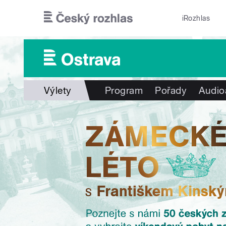
Přejít k hlavnímu obsahu
iRozhlas
Výlety
Program
Pořady
Audio