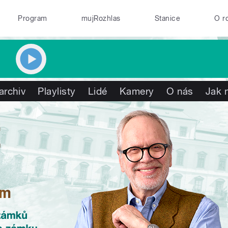
Program
mujRozhlas
Stanice
O r
archiv
Playlisty
Lidé
Kamery
O nás
Jak 