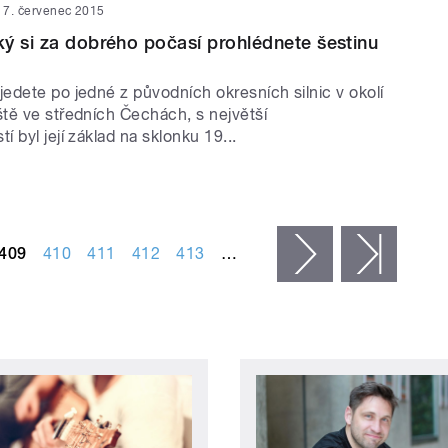
7. červenec 2015
ý si za dobrého počasí prohlédnete šestinu
edete po jedné z původních okresních silnic v okolí
tě ve středních Čechách, s největší
 byl její základ na sklonku 19...
409
410
411
412
413
…
následující ›
posled