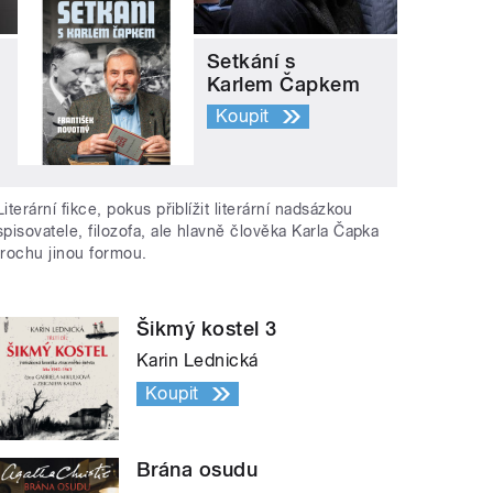
Setkání s
Karlem Čapkem
Koupit
Literární fikce, pokus přiblížit literární nadsázkou
spisovatele, filozofa, ale hlavně člověka Karla Čapka
trochu jinou formou.
Šikmý kostel 3
Karin Lednická
Koupit
Brána osudu