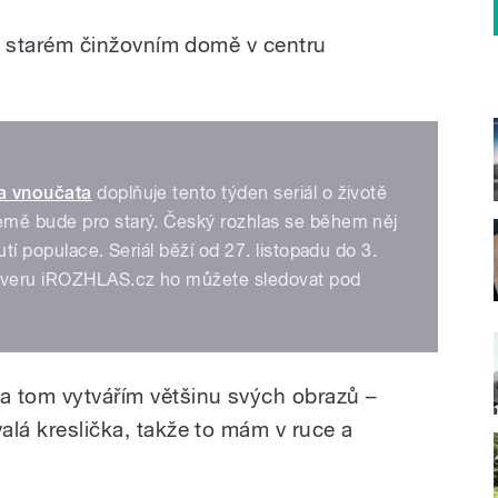
ě v starém činžovním domě v centru
a vnoučata
doplňuje tento týden seriál o životě
emě bude pro starý. Český rozhlas se během něj
utí populace. Seriál běží od 27. listopadu do 3.
erveru iROZHLAS.cz ho můžete sledovat pod
a tom vytvářím většinu svých obrazů –
valá kreslička, takže to mám v ruce a