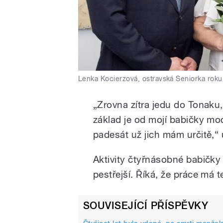
Lenka Kocierzová, ostravská Seniorka rok
„Zrovna zítra jedu do Tonaku
základ je od mojí babičky mod
padesát už jich mám určitě,“
Aktivity čtyřnásobné babičk
pestřejší. Říká, že práce má 
SOUVISEJÍCÍ PŘÍSPĚVKY