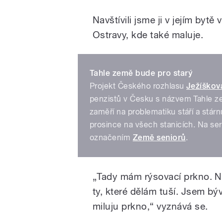
Navštívili jsme ji v jejím byt
Ostravy, kde také maluje.
Tahle země bude pro starý
Projekt Českého rozhlasu
Ježíškov
penzistů v Česku s názvem Tahle z
zaměří na problematiku stáří a stárn
prosince na všech stanicích. Na s
označením
Země seniorů
.
„Tady mám rýsovací prkno. N
ty, které dělám tuší. Jsem bý
miluju prkno,“ vyznává se.