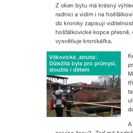
Z oken bytu má krásný výhle
radnici a vidím i na hošťálko
do kroniky zapisuji viditelnos
hošťálkovické kopce přesně, os
vysvětluje kronikářka.
K
Vítkovická ‚struha‘.
Důležitá byla pro průmysl,
p
sloužila i dětem
M
t
t
u
d
A
nejvíce času? „Teď mě hodně