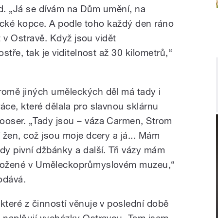
d. „Já se dívám na Dům umění, na
vické kopce. A podle toho každý den ráno
t v Ostravě. Když jsou vidět
tře, tak je viditelnost až 30 kilometrů,“
romě jiných uměleckých děl má tady i
ráce, které dělala pro slavnou sklárnu
ooser. „Tady jsou – váza Carmen, Strom
ří žen, což jsou moje dcery a já... Mám
ady pivní džbánky a další. Tři vázy mám
ložené v Uměleckoprůmyslovém muzeu,“
odává.
 které z činností věnuje v poslední době
 naplňují vycházky Ostravou. Tam jsem