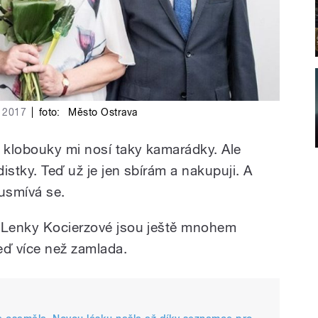
u 2017
|
foto:
Město Ostrava
, klobouky mi nosí taky kamarádky. Ale
istky. Teď už je jen sbírám a nakupuji. A
 usmívá se.
y Lenky Kocierzové jsou ještě mnohem
teď více než zamlada.