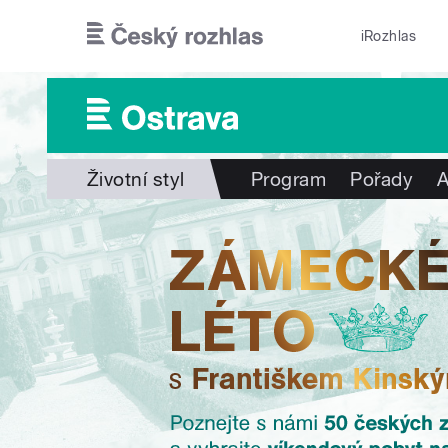
Přejít k hlavnímu obsahu
iRozhlas
Životní styl
Program
Pořady
A