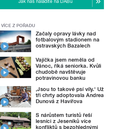
Jak nás naladíte na DABu
VÍCE Z POŘADU
Začaly opravy lávky nad
fotbalovým stadionem na
ostravských Bazalech
Vajíčka jsem neměla od
Vánoc, říká seniorka. Kvůli
chudobě navštěvuje
potravinovou banku
‚Jsou to takové psí víly.‘ Už
tři chrty adoptovala Andrea
Dunová z Havířova
S nárůstem turistů řeší
lesníci z Jeseníků více
konfliktů s bezohlednými