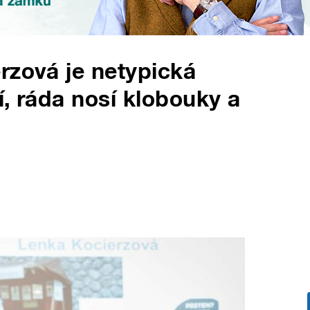
rzová je netypická
čí, ráda nosí klobouky a