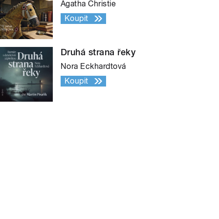
Agatha Christie
Koupit
Druhá strana řeky
Nora Eckhardtová
Koupit