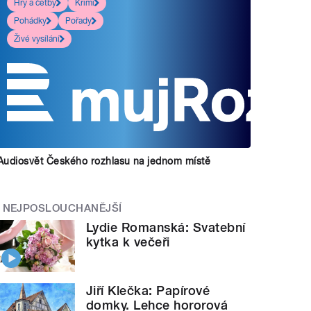
Hry a četby
Krimi
Pohádky
Pořady
Živé vysílání
Audiosvět Českého rozhlasu na jednom místě
NEJPOSLOUCHANĚJŠÍ
Lydie Romanská: Svatební
kytka k večeři
Jiří Klečka: Papírové
domky. Lehce hororová