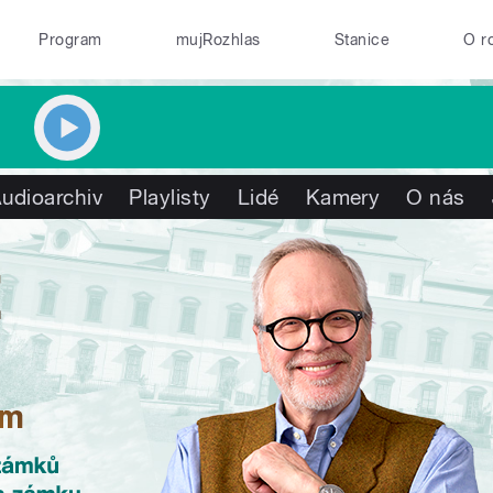
Program
mujRozhlas
Stanice
O r
udioarchiv
Playlisty
Lidé
Kamery
O nás