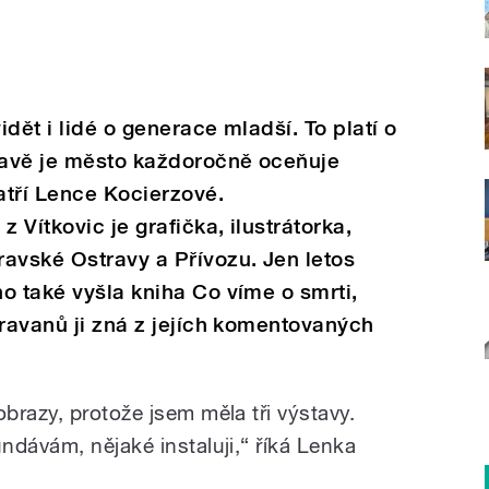
idět i lidé o generace mladší. To platí o
travě je město každoročně oceňuje
atří Lence Kocierzové.
Vítkovic je grafička, ilustrátorka,
avské Ostravy a Přívozu. Jen letos
o také vyšla kniha Co víme o smrti,
travanů ji zná z jejích komentovaných
brazy, protože jsem měla tři výstavy.
ndávám, nějaké instaluji,“ říká Lenka