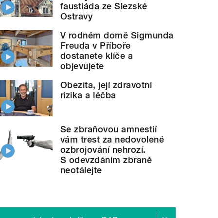
faustiáda ze Slezské
Ostravy
V rodném domě Sigmunda
Freuda v Příboře
dostanete klíče a
objevujete
Obezita, její zdravotní
rizika a léčba
Se zbraňovou amnestií
vám trest za nedovolené
ozbrojování nehrozí.
S odevzdáním zbraně
neotálejte