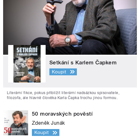
Setkání s Karlem Čapkem
Koupit
Literární fikce, pokus přiblížit literární nadsázkou spisovatele,
filozofa, ale hlavně člověka Karla Čapka trochu jinou formou.
50 moravských pověstí
Zdeněk Junák
Koupit