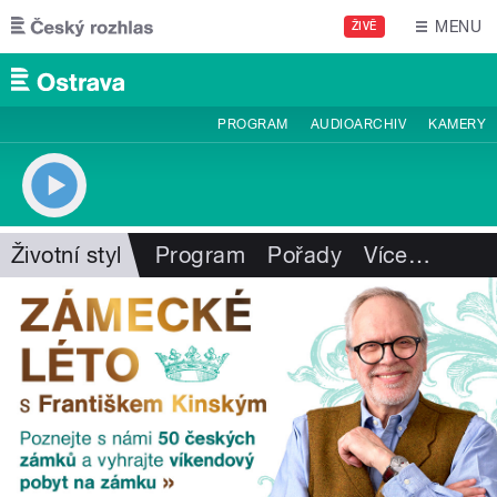
Přejít k hlavnímu obsahu
MENU
ŽIVĚ
PROGRAM
AUDIOARCHIV
KAMERY
Životní styl
Program
Pořady
Více
…