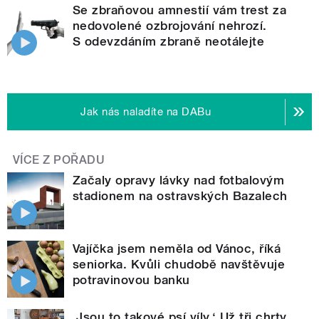
Se zbraňovou amnestií vám trest za
nedovolené ozbrojování nehrozí.
S odevzdáním zbraně neotálejte
Jak nás naladíte na DABu
VÍCE Z POŘADU
Začaly opravy lávky nad fotbalovým
stadionem na ostravských Bazalech
Vajíčka jsem neměla od Vánoc, říká
seniorka. Kvůli chudobě navštěvuje
potravinovou banku
‚Jsou to takové psí víly.‘ Už tři chrty