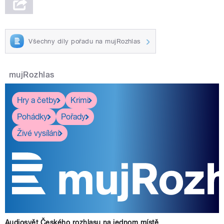
Všechny díly pořadu na mujRozhlas
mujRozhlas
Hry a četby
Krimi
Pohádky
Pořady
Živé vysílání
Audiosvět Českého rozhlasu na jednom místě