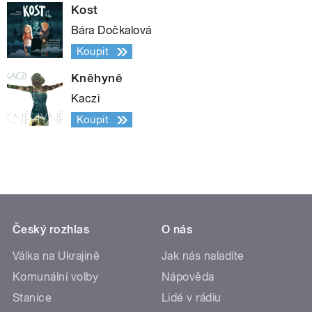
Kost
Bára Dočkalová
Koupit
Kněhyně
Kaczi
Koupit
Český rozhlas
O nás
Válka na Ukrajině
Jak nás naladíte
Komunální volby
Nápověda
Stanice
Lidé v rádiu