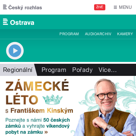
Přejít k hlavnímu obsahu
MENU
ŽIVĚ
PROGRAM
AUDIOARCHIV
KAMERY
Regionální
Program
Pořady
Více
…