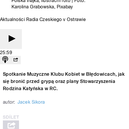
Polská vlajka, ilustrační foto | Foto:
Karolina Grabowska, Pixabay
Aktualności Radia Czeskiego v Ostrawie
25:59
Spotkanie Muzyczne Klubu Kobiet w Błędowicach, jak
się bronić przed grypą oraz plany Stowarzyszenia
Rodzina Katyńska w RC.
autor:
Jacek Sikora