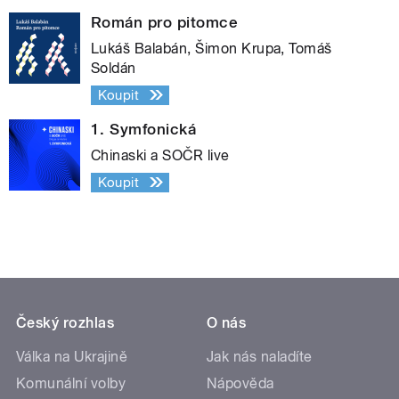
Román pro pitomce
Lukáš Balabán, Šimon Krupa, Tomáš
Soldán
Koupit
1. Symfonická
Chinaski a SOČR live
Koupit
Český rozhlas
O nás
Válka na Ukrajině
Jak nás naladíte
Komunální volby
Nápověda