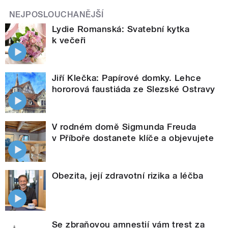
NEJPOSLOUCHANĚJŠÍ
Lydie Romanská: Svatební kytka
k večeři
Jiří Klečka: Papírové domky. Lehce
hororová faustiáda ze Slezské Ostravy
V rodném domě Sigmunda Freuda
v Příboře dostanete klíče a objevujete
Obezita, její zdravotní rizika a léčba
Se zbraňovou amnestií vám trest za