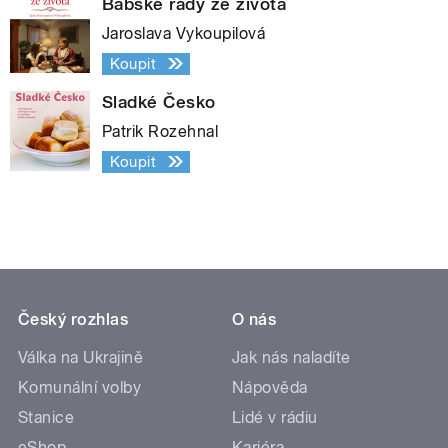
Babské rady ze života
Jaroslava Vykoupilová
Koupit
Sladké Česko
Patrik Rozehnal
Koupit
Český rozhlas
O nás
Válka na Ukrajině
Jak nás naladíte
Komunální volby
Nápověda
Stanice
Lidé v rádiu
eShop
Kariéra