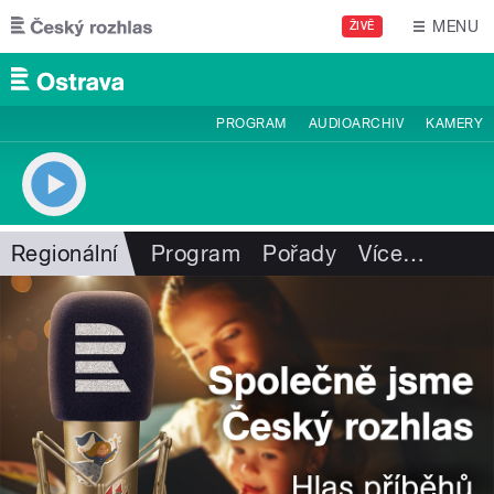
Přejít k hlavnímu obsahu
MENU
ŽIVĚ
PROGRAM
AUDIOARCHIV
KAMERY
Regionální
Program
Pořady
Více
…