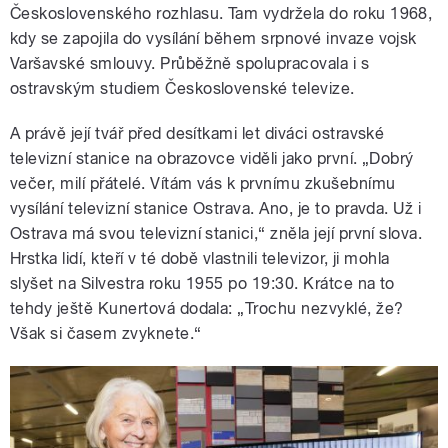
Československého rozhlasu. Tam vydržela do roku 1968,
kdy se zapojila do vysílání během srpnové invaze vojsk
Varšavské smlouvy. Průběžně spolupracovala i s
ostravským studiem Československé televize.
A právě její tvář před desítkami let diváci ostravské
televizní stanice na obrazovce viděli jako první. „Dobrý
večer, milí přátelé. Vítám vás k prvnímu zkušebnímu
vysílání televizní stanice Ostrava. Ano, je to pravda. Už i
Ostrava má svou televizní stanici,“ zněla její první slova.
Hrstka lidí, kteří v té době vlastnili televizor, ji mohla
slyšet na Silvestra roku 1955 po 19:30. Krátce na to
tehdy ještě Kunertová dodala: „Trochu nezvyklé, že?
Však si časem zvyknete.“