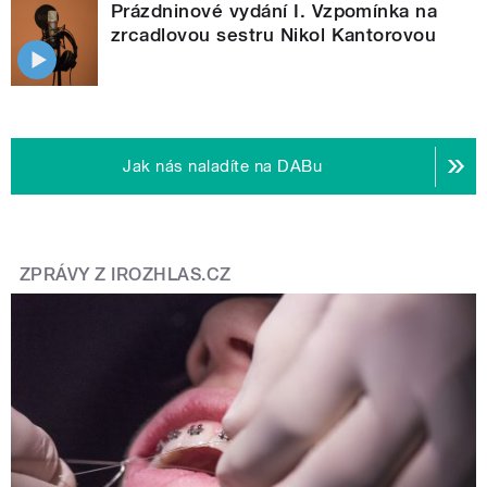
Prázdninové vydání I. Vzpomínka na
zrcadlovou sestru Nikol Kantorovou
Jak nás naladíte na DABu
ZPRÁVY Z IROZHLAS.CZ