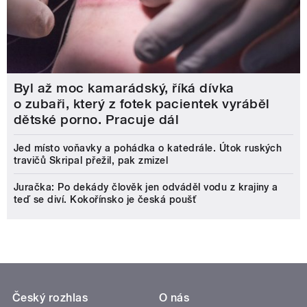
Byl až moc kamarádský, říká dívka
o zubaři, který z fotek pacientek vyráběl
dětské porno. Pracuje dál
Jed místo voňavky a pohádka o katedrále. Útok ruských
travičů Skripal přežil, pak zmizel
Juračka: Po dekády člověk jen odváděl vodu z krajiny a
teď se diví. Kokořínsko je česká poušť
Český rozhlas
O nás