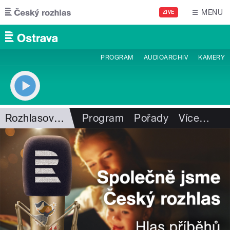
Přejít k hlavnímu obsahu
MENU
ŽIVĚ
PROGRAM
AUDIOARCHIV
KAMERY
Rozhlasová historie
Program
Pořady
Více
…