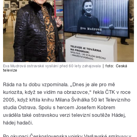
Eva Mudrová ostravské vysílání před 60 lety zahajovala
|
foto:
Česká
televize
Ráda na tu dobu vzpomínala. „Dnes je ale pro mě
kuriozita, když se vidím na obrazovce,“ řekla ČTK v roce
2005, když křtila knihu Milana Švihálka 50 let Televizního
studia Ostrava. Spolu s hercem Josefem Kobrem
uváděla také ostravskou verzi televizní soutěže Hádej,
hádej hadači.
Po okupaci Československa vojsky Varšavské smlouvy v