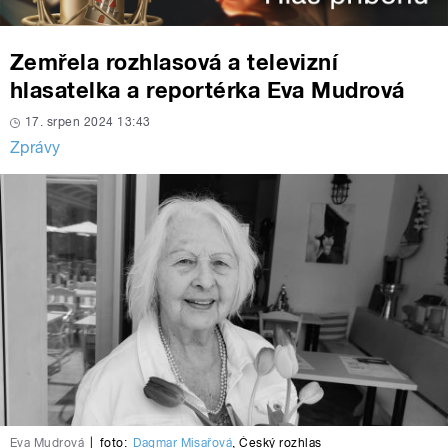
Zemřela rozhlasová a televizní
hlasatelka a reportérka Eva Mudrová
17. srpen 2024 13:43
Zprávy
Eva Mudrová
|
foto:
Dagmar Misařová
,
Český rozhlas