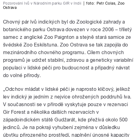
Pozorování lvů v Národním parku GIR v Indii
|
foto:
Petr Čolas
,
Zoo
Ostrava
Chovný pár lvů indických byl do Zoologické zahrady a
botanického parku Ostrava dovezen v roce 2006 – tříletý
samec z anglické Zoo Paignton a stejně stará samice ze
švédské Zoo Eskilstuna. Zoo Ostrava se tak zapojila do
mezinárodního chovného programu. Cílem chovných
programů je udržet stabilní, zdravou a geneticky variabilní
populaci v lidské péči pro budoucnost a případný návrat
do volné přírody.
„Odchov mláďat v lidské péči je naprosto klíčový, jelikož
lev indický je jedním z nejvíce ohrožených poddruhů lva.
V současnosti se v přírodě vyskytuje pouze v rezervaci
Gir Forest a několika dalších rezervacích v
západoindickém státě Gudžarát, kde přežívá okolo 500
jedinců. Je na pokraji vyhubení zejména v důsledku
úbytku přirozeného prostředí, naplnění únosné kapacity