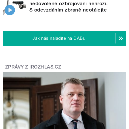
nedovolené ozbrojování nehrozí.
S odevzdáním zbraně neotálejte
Jak nás naladíte na DABu
ZPRÁVY Z IROZHLAS.CZ