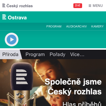
Přejít k hlavnímu obsahu
MENU
ŽIVĚ
PROGRAM
AUDIOARCHIV
KAMERY
Příroda
Program
Pořady
Více
…