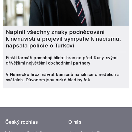
Naplnil všechny znaky podněcování
k nenávisti a projevil sympatie k nacismu,
napsala policie o Turkovi
Finští farmáři pomáhají hlídat hranice před Rusy, svými
dřívějšími největšími obchodními partnery
V Německu hrozí návrat kamionů na silnice o nedělích a
svátcích. Důvodem jsou nízké hladiny řek
Český rozhlas
O nás