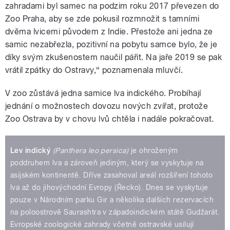
zahradami byl samec na podzim roku 2017 převezen do
Zoo Praha, aby se zde pokusil rozmnožit s tamními
dvěma lvicemi původem z Indie. Přestože ani jedna ze
samic nezabřezla, pozitivní na pobytu samce bylo, že je
díky svým zkušenostem naučil pářit. Na jaře 2019 se pak
vrátil zpátky do Ostravy,“ poznamenala mluvčí.
V zoo zůstává jedna samice lva indického. Probíhají
jednání o možnostech dovozu nových zvířat, protože
Zoo Ostrava by v chovu lvů chtěla i nadále pokračovat.
Lev indický
(Panthera leo persica)
je ohroženým
poddruhem lva a zároveň jediným, který se vyskytuje na
asijském kontinentě. Dříve zasahoval areál rozšíření tohoto
lva až do jihovýchodní Evropy (Řecko). Dnes se vyskytuje
pouze v Národním parku Gir a několika dalších rezervacích
na poloostrově Saurashtra v západoindickém státě Gudžarát.
Evropské zoologické zahrady včetně ostravské usilují