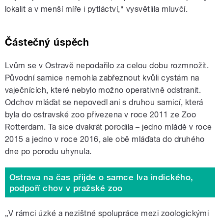
lokalit a v menší míře i pytláctví,“ vysvětlila mluvčí.
Částečný úspěch
Lvům se v Ostravě nepodařilo za celou dobu rozmnožit.
Původní samice nemohla zabřeznout kvůli cystám na
vaječnících, které nebylo možno operativně odstranit.
Odchov mláďat se nepovedl ani s druhou samicí, která
byla do ostravské zoo přivezena v roce 2011 ze Zoo
Rotterdam. Ta sice dvakrát porodila – jedno mládě v roce
2015 a jedno v roce 2016, ale obě mláďata do druhého
dne po porodu uhynula.
Ostrava na čas přijde o samce lva indického,
podpoří chov v pražské zoo
„V rámci úzké a nezištné spolupráce mezi zoologickými