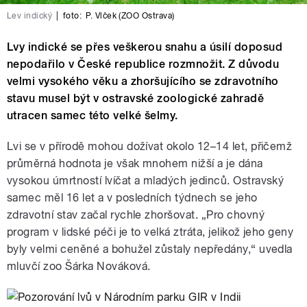
Lev indický
|
foto:
P. Vlček (ZOO Ostrava)
Lvy indické se přes veškerou snahu a úsilí doposud
nepodařilo v České republice rozmnožit. Z důvodu
velmi vysokého věku a zhoršujícího se zdravotního
stavu musel být v ostravské zoologické zahradě
utracen samec této velké šelmy.
Lvi se v přírodě mohou dožívat okolo 12–14 let, přičemž
průměrná hodnota je však mnohem nižší a je dána
vysokou úmrtností lvíčat a mladých jedinců. Ostravský
samec měl 16 let a v posledních týdnech se jeho
zdravotní stav začal rychle zhoršovat. „Pro chovný
program v lidské péči je to velká ztráta, jelikož jeho geny
byly velmi ceněné a bohužel zůstaly nepředány,“ uvedla
mluvčí zoo Šárka Nováková.