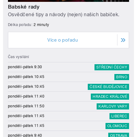
Babské rady
Osvědčené tipy a návody (nejen) našich babiček.
Délka pořadu:
2 minuty
Více o pořadu
Čas vysílání
pondělí-pátek 9:30
STŘEDNÍ ČECHY
pondělí-pátek 10:45
BRNO
pondělí-pátek 10:45
ČESKÉ BUDĚJOVICE
pondělí-pátek 11:40
HRADEC KRÁLOVÉ
pondělí-pátek 11:50
KARLOVY VARY
pondělí-pátek 11:45
LIBEREC
pondělí-pátek 11:45
OLOMOUC
pondělí-pátek 9:40
OSTRAVA