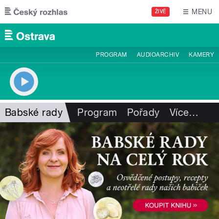
Přejít k hlavnímu obsahu
MENU
ŽIVĚ
PROGRAM
AUDIOARCHIV
KAMERY
Babské rady
Program
Pořady
Více
…