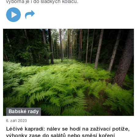
výborná je i do sladkých koláčů.
Babské rady
6. září 2023
Léčivé kapradí: nálev se hodí na zažívací potíže,
výhonky zase do salátů nebo směsí koření