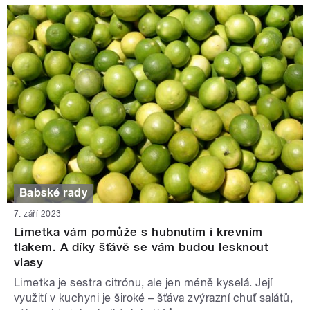
Babské rady
7. září 2023
Limetka vám pomůže s hubnutím i krevním
tlakem. A díky šťávě se vám budou lesknout
vlasy
Limetka je sestra citrónu, ale jen méně kyselá. Její
využití v kuchyni je široké – šťáva zvýrazní chuť salátů,